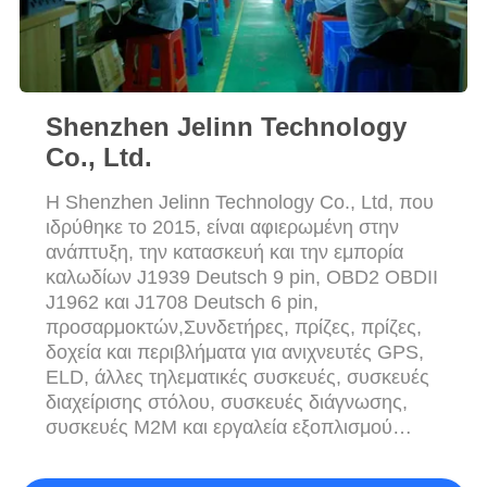
PRIVACY
POLICY
Shenzhen Jelinn Technology
Co., Ltd.
Η Shenzhen Jelinn Technology Co., Ltd, που
ιδρύθηκε το 2015, είναι αφιερωμένη στην
ανάπτυξη, την κατασκευή και την εμπορία
καλωδίων J1939 Deutsch 9 pin, OBD2 OBDII
J1962 και J1708 Deutsch 6 pin,
προσαρμοκτών,Συνδετήρες, πρίζες, πρίζες,
δοχεία και περιβλήματα για ανιχνευτές GPS,
ELD, άλλες τηλεματικές συσκευές, συσκευές
διαχείρισης στόλου, συσκευές διάγνωσης,
συσκευές M2M και εργαλεία εξοπλισμού
ECU. Η Jelinn διαθέτει πλήρες σύνολο
εξοπλισμού για την ανάπτυξη, την κατασκευή