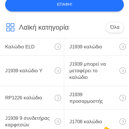
και τις δοκιμές, όπως μηχανές εμβολιασμού,
ΕΠΑΦΉ!
μηχανές κοπής συρμάτων, μηχανές
απολέπισης, μηχανές τερματικού
τεντώματος,Μηχαν...
Λαϊκή κατηγορία
Όλα
Καλώδιο ELD
J1939 καλώδιο
J1939 μπορεί να
J1939 καλώδιο Υ
μεταφέρει το
καλώδιο
J1939
RP1226 καλώδιο
προσαρμοστής
J1939 9 συνδετήρας
J1708 καλώδιο
καρφιτσών