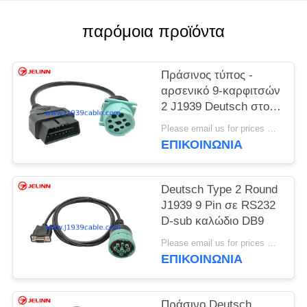
PRIVACY
POLICY
παρόμοια προϊόντα
Πράσινος τύπος -
αρσενικό 9-καρφιτσών
2 J1939 Deutsch στο
θηλυκό καλώδιο 6-
Please email us for prices MOQ:100 τεμ
καρφιτσών J1708
ΕΠΙΚΟΙΝΩΝΊΑ
Deutsch Type 2 Round
J1939 9 Pin σε RS232
D-sub καλώδιο DB9
Please email us for prices MOQ:100 τεμάχια
ΕΠΙΚΟΙΝΩΝΊΑ
Πράσινο Deutsch