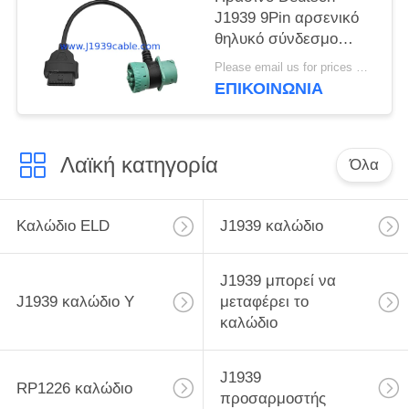
J1939 9Pin αρσενικό
θηλυκό σύνδεσμο
Pass-through σε OBD2
Please email us for prices MOQ:100 τεμάχια
OBDII θηλυκό καλώδιο
ΕΠΙΚΟΙΝΩΝΊΑ
σχήμα Τ 9 Pin OBD 2
Adapt
Λαϊκή κατηγορία
Όλα
Καλώδιο ELD
J1939 καλώδιο
J1939 μπορεί να
J1939 καλώδιο Υ
μεταφέρει το
καλώδιο
J1939
RP1226 καλώδιο
προσαρμοστής