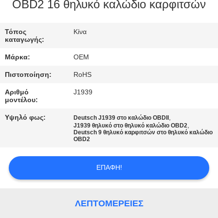
ΈΛΕΓΧΟΣ
OBD2 16 θηλυκό καλώδιο καρφιτσών
ΜΑΣ
Τόπος
Κίνα
καταγωγής:
ΕΛΆΤΕ
Μάρκα:
OEM
ΣΕ
Πιστοποίηση:
RoHS
ΕΠΑΦΉ
Αριθμό
J1939
ΜΕ
μοντέλου:
Υψηλό φως:
,
Deutsch J1939 στο καλώδιο OBDII
,
ΖΗΤΉΣΤΕ
J1939 θηλυκό στο θηλυκό καλώδιο OBD2
Deutsch 9 θηλυκό καρφιτσών στο θηλυκό καλώδιο
OBD2
ΈΝΑ
ΑΠΌΣΠΑΣΜΑ
ΕΠΑΦΉ!
SITEMAP
ΛΕΠΤΟΜΈΡΕΙΕΣ