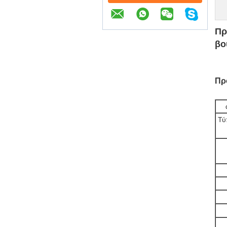
Πρ
βο
Πρ
Τύ