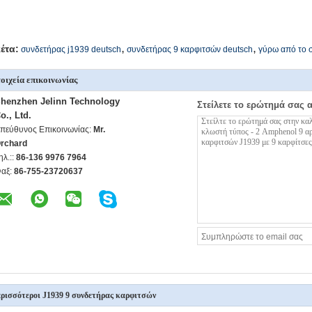
,
,
κέτα:
συνδετήρας j1939 deutsch
συνδετήρας 9 καρφιτσών deutsch
γύρω από το 
οιχεία επικοινωνίας
henzhen Jelinn Technology
Στείλετε το ερώτημά σας 
o., Ltd.
πεύθυνος Επικοινωνίας:
Mr.
rchard
ηλ.::
86-136 9976 7964
αξ:
86-755-23720637
ρισσότεροι J1939 9 συνδετήρας καρφιτσών