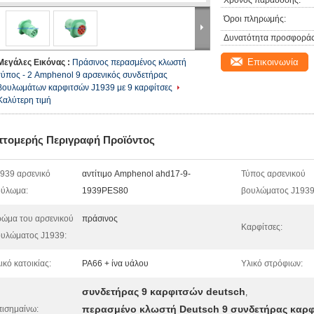
Χρόνος παράδοσης:
Όροι πληρωμής:
Δυνατότητα προσφοράς
Επικοινωνία
Μεγάλες Εικόνας :
Πράσινος περασμένος κλωστή
τύπος - 2 Amphenol 9 αρσενικός συνδετήρας
βουλωμάτων καρφιτσών J1939 με 9 καρφίτσες
Καλύτερη τιμή
πτομερής Περιγραφή Προϊόντος
939 αρσενικό
αντίτιμο Amphenol ahd17-9-
Τύπος αρσενικού
ούλωμα:
1939PES80
βουλώματος J1939
ώμα του αρσενικού
πράσινος
Καρφίτσες:
υλώματος J1939:
ικό κατοικίας:
PA66 + ίνα υάλου
Υλικό στρόφιων:
συνδετήρας 9 καρφιτσών deutsch
,
περασμένο κλωστή Deutsch 9 συνδετήρας καρ
ισημαίνω: