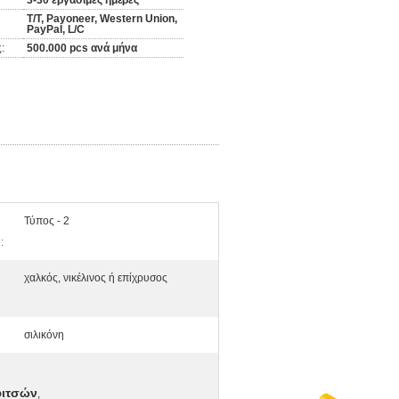
3-30 εργάσιμες ημέρες
T/T, Payoneer, Western Union,
PayPal, L/C
:
500.000 pcs ανά μήνα
Τύπος - 2
:
χαλκός, νικέλινος ή επίχρυσος
σιλικόνη
φιτσών
,