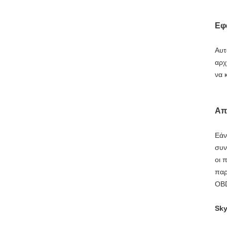
Εφ
Αυτ
αρχ
να 
Απ
Εάν
συν
οι 
παρ
OBD
Sky