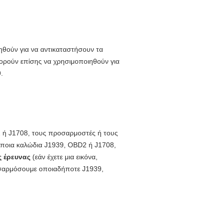
θούν για να αντικαταστήσουν τα
ορούν επίσης να χρησιμοποιηθούν για
.
D2 ή J1708, τους προσαρμοστές ή τους
ι ποια καλώδια J1939, OBD2 ή J1708,
ς έρευνας
(εάν έχετε μια εικόνα,
σαρμόσουμε οποιαδήποτε
J1939,