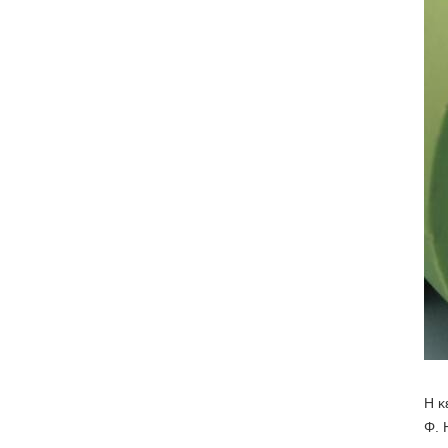
Η κ
Φ. 