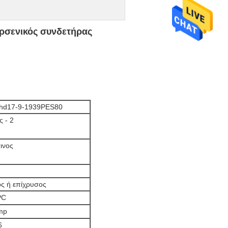
ρσενικός συνδετήρας
ahd17-9-1939PES80
 - 2
ινος
ος ή επίχρυσος
PC
mp
6