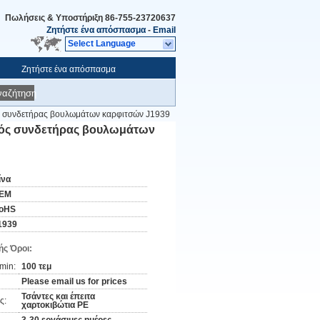
Πωλήσεις & Υποστήριξη
86-755-23720637
Ζητήστε ένα απόσπασμα
-
Email
Select Language
Ζητήστε ένα απόσπασμα
ναζήτηση
ς συνδετήρας βουλωμάτων καρφιτσών J1939
κός συνδετήρας βουλωμάτων
ίνα
EM
oHS
1939
ς Όροι:
min:
100 τεμ
Please email us for prices
Τσάντες και έπειτα
ς:
χαρτοκιβώτια PE