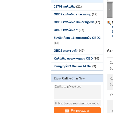
J1708 καλώδιο
(21)
OBD2 καλώδιο επέκτασης
(19)
OBD2 καλώδιο συνδετήρων
(17)
OBD2 καλώδιο Υ
(37)
Συνδετήρας 16 καρφιτσών OBD2
(18)
Λε
OBD2 περίφραξη
(49)
Καλώδιο αυτοκινήτων OBD
(10)
J1
Κατηγορία 9 Πιν και 14 Πιν
(9)
β
Είμαι Online Chat Now
Χρ
βο
Υλ
Επικοινωνία
Επ