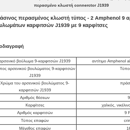
περασμένο κλωστή connerctor J1939
άσινος περασμένος κλωστή τύπος - 2 Amphenol 9 α
υλωμάτων καρφιτσών J1939 με 9 καρφίτσες
οδιαγραφή
αρσενικό βούλωμα 9-καρφιτσών J1939
αντίτιμο Amphenol 
πος αρσενικού βουλώματος 9-καρφιτσών
Τύπος
J1939
Χρώμα του αρσενικού βουλώματος 9-
πράσ
καρφιτσών J1939
Αριθμός θέσεων
9
Καρφίτσες
χαλκός, νικέλιν
Αριθμός καρφιτσών
9 
Τύπος επαφών
cri
Μέγεθος επαφών
1