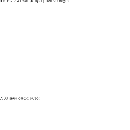
μα 9-PN 2 J1939 μπορεί μόνο να δεχτεί
J1939
είναι όπως αυτό: