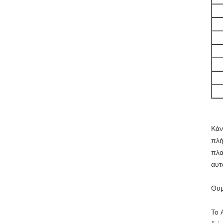
Κάν
πλή
πλα
αυτ
Θυμ
Το
A