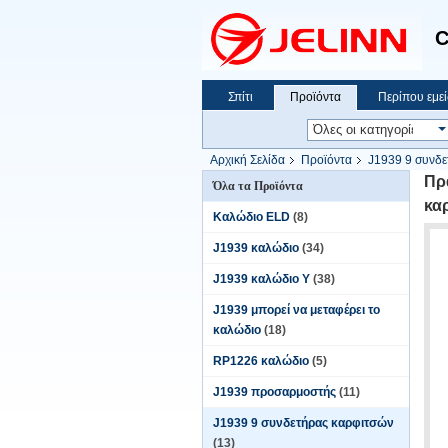
C
Σπίτι
Προϊόντα
Περίπου εμεί
Αρχική Σελίδα
Προϊόντα
J1939 9 συνδε
με 9 καρφίτσες
Πρ
Όλα τα Προϊόντα
κα
Καλώδιο ELD
(8)
J1939 καλώδιο
(34)
J1939 καλώδιο Υ
(38)
J1939 μπορεί να μεταφέρει το
καλώδιο
(18)
RP1226 καλώδιο
(5)
J1939 προσαρμοστής
(11)
J1939 9 συνδετήρας καρφιτσών
(13)