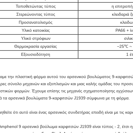
Τοποθετώντας τύπος
η επιτροπή
Στερεώνοντας τύπος
κλειδαριά 
Προσανατολισμός
κλειδω
Υλικό κατοικίας
PA66 + ί
Υλικό στρόφιων
σιλι
Θερμοκρασία εργασίας
−25℃ ~
Εξουσιοδότηση
1 έ
αμε την πλαστική φόρμα αυτού του αρσενικού βουλώματος 9-καρφιτσ
ρες σύνολο μηχανών και εξοπλισμών και μιας καλής ομάδας του προσ
στικών φορμών. Έχουμε επίσης τις μηχανές σχηματοποίησης εγχύσε
ά τα
αρσενικά βουλώματα 9-καρφιτσών J1939
σύμφωνα με τη φόρμα.
ηθείτε ότι αυτό είναι ένας αρσενικός συνδετήρας επειδή είναι με τις καρ
mphenol 9
αρσενικό βούλωμα
καρφιτσών J1939
είναι τύπος - 2, έτσι 