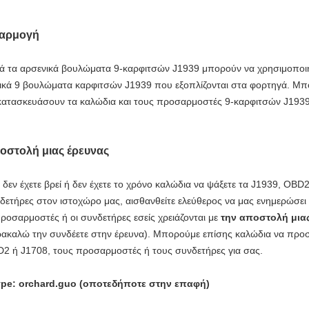
αρμογή
ά τα
αρσενικά βουλώματα 9-καρφιτσών J1939
μπορούν να χρησιμοποιη
ικά 9 βουλώματα καρφιτσών J1939 που εξοπλίζονται στα φορτηγά. Μπ
κατασκευάσουν τα καλώδια και τους προσαρμοστές 9-καρφιτσών J1939
οστολή μιας έρευνας
 δεν έχετε βρεί ή δεν έχετε το χρόνο καλώδια να ψάξετε τα J1939, OB
δετήρες στον ιστοχώρο μας, αισθανθείτε ελεύθερος να μας ενημερώσε
προσαρμοστές ή οι συνδετήρες εσείς χρειάζονται με
την αποστολή μια
ακαλώ την συνδέετε στην έρευνα). Μπορούμε επίσης
καλώδια
να προ
2 ή J1708, τους προσαρμοστές ή τους συνδετήρες για σας.
pe: orchard.guo (οποτεδήποτε στην επαφή)