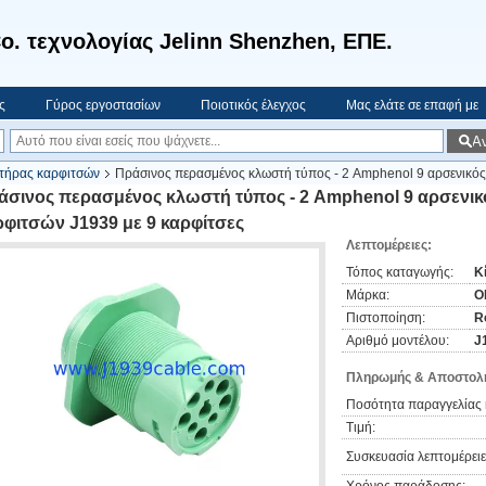
o. τεχνολογίας Jelinn Shenzhen, ΕΠΕ.
ς
Γύρος εργοστασίων
Ποιοτικός έλεγχος
Μας ελάτε σε επαφή με
Α
τήρας καρφιτσών
Πράσινος περασμένος κλωστή τύπος - 2 Amphenol 9 αρσενικό
άσινος περασμένος κλωστή τύπος - 2 Amphenol 9 αρσενι
ρφιτσών J1939 με 9 καρφίτσες
Λεπτομέρειες:
Τόπος καταγωγής:
Κ
Μάρκα:
O
Πιστοποίηση:
R
Αριθμό μοντέλου:
J
Πληρωμής & Αποστολή
Ποσότητα παραγγελίας 
Τιμή:
Συσκευασία λεπτομέρειε