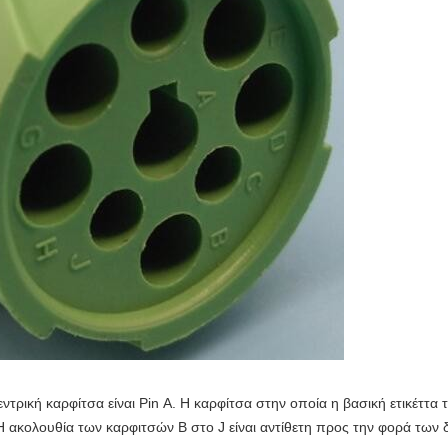
εντρική καρφίτσα είναι Pin Α. Η καρφίτσα στην οποία η βασική ετικέττα τ
Η ακολουθία των καρφιτσών Β στο J είναι αντίθετη προς την φορά των 