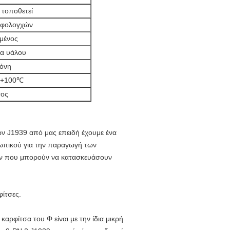
 τοποθετεί
ξιφολογχών
μένος
να υάλου
κόνη
 +100℃
τος
ών J1939
από μας επειδή έχουμε ένα
ωπικού για την παραγωγή των
ων που μπορούν να κατασκευάσουν
φίτσες.
η καρφίτσα του Φ είναι με την ίδια μικρή