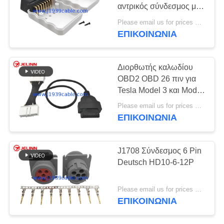
αντρικός σύνδεσμος με
πινές δεξιάς γωνίας
Please email us for prices MOQ:100 τεμάχια
ΕΠΙΚΟΙΝΩΝΙΑ
5
RP1226 καλώδιο
Διορθωτής καλωδίου
OBD2 OBD 26 πιν για
Tesla Model 3 και Model
Y Έτος 2019-2023
Please email us for prices MOQ:100 τεμάχια
ΕΠΙΚΟΙΝΩΝΙΑ
11
J1708 Σύνδεσμος 6 Pin
J1939
Deutsch HD10-6-12P
προσαρμοστής
Please email us for prices MOQ:100 τεμάχια
ΕΠΙΚΟΙΝΩΝΙΑ