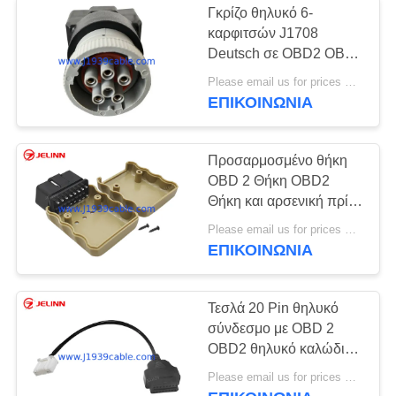
Γκρίζο θηλυκό 6-
καρφιτσών J1708
OBD2 περίφραξη
Deutsch σε OBD2 OBDII
16 θηλυκός
Please email us for prices MOQ:100 τεμ
προσαρμοστής
ΕΠΙΚΟΙΝΩΝΙΑ
καρφιτσών J1962
Προσαρμοσμένο θήκη
OBD 2 Θήκη OBD2
10
Θήκη και αρσενική πρίζα
Καλώδιο
με ευθεία καρφίτσα
Please email us for prices MOQ:100 pcs
ΕΠΙΚΟΙΝΩΝΙΑ
αυτοκινήτων OBD
Τεσλά 20 Pin θηλυκό
σύνδεσμο με OBD 2
OBD2 θηλυκό καλώδιο
για το μοντέλο S και το
9
Please email us for prices MOQ:100 pcs
μοντέλο X Έτος 2016-