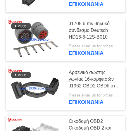
ΈΛΕΓΧΟΣ
θραυστών Υ OBD2
ΕΠΙΚΟΙΝΩΝΙΑ
ΜΑΣ
J1708 6 πιν θηλυκό
38
ΕΛΆΤΕ
σύνδεσμο Deutsch
HD16-6-12S-B010
ΣΕ
J1939 καλώδιο Υ
Please email us for prices MOQ:100 τεμάχια
ΕΠΑΦΉ
ΕΠΙΚΟΙΝΩΝΙΑ
ΜΕ
Αρσενικό σωστής
ΖΗΤΉΣΤΕ
γωνίας 16-καρφιτσών
ΈΝΑ
J1962 OBD2 OBDII στο
18
θηλυκό επίπεδο
ΑΠΌΣΠΑΣΜΑ
Please email us for prices MOQ:100 τεμ
J1939 μπορεί να
καλώδιο επέκτασης
ΕΠΙΚΟΙΝΩΝΙΑ
μεταφέρει το
Οικοδομή OBD2
καλώδιο
Οικοδομή OBD 2 και