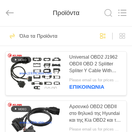
Copyright
©
2018
Προϊόντα
-
2025
j1939cable.com.
All
Rights
ΣΠΊΤΙ
8
Reserved.
Developed
Όλα τα Προϊόντα
by
ECER
Καλώδιο ELD
ΠΡΟΪΌΝΤΑ
Universal OBD2 J1962
OBDII OBD 2 Splitter
ΠΕΡΊΠΟΥ
Spliter Y Cable With
ΕΜΕΊΣ
Multi Mounting Brackets
Please email us for prices MOQ:100 τεμάχια
for All Car Makes
ΕΠΙΚΟΙΝΩΝΙΑ
34
ΓΎΡΟΣ
ΕΡΓΟΣΤΑΣΊΩΝ
Αρσενικό OBD2 OBDII
J1939 καλώδιο
στο θηλυκό της Hyundai
και της Kia OBD2 και το
ΠΟΙΟΤΙΚΌΣ
θηλυκό καλώδιο
Please email us for prices MOQ:100 τεμ