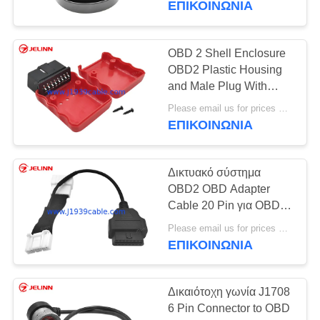
ΕΠΙΚΟΙΝΩΝΙΑ
19
OBD2 καλώδιο
OBD 2 Shell Enclosure
OBD2 Plastic Housing
επέκτασης
and Male Plug With
Curved Pin and Screws
Please email us for prices MOQ:100 pcs
ΕΠΙΚΟΙΝΩΝΙΑ
Δικτυακό σύστημα
17
OBD2 OBD Adapter
OBD2 καλώδιο
Cable 20 Pin για OBDII
για Tesla Model 3 Έτος
συνδετήρων
Please email us for prices MOQ:100 τεμάχια
2018
ΕΠΙΚΟΙΝΩΝΙΑ
Δικαιότοχη γωνία J1708
6 Pin Connector to OBD