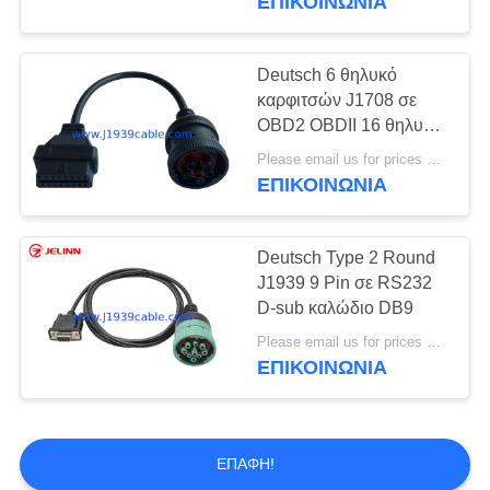
ΕΠΙΚΟΙΝΩΝΙΑ
Κατηγορία 9 Πιν και
2021
14 Πιν
Deutsch 6 θηλυκό
καρφιτσών J1708 σε
OBD2 OBDII 16 θηλυκό
καλώδιο καρφιτσών
Please email us for prices MOQ:100 τεμ
J1962
ΕΠΙΚΟΙΝΩΝΙΑ
Deutsch Type 2 Round
J1939 9 Pin σε RS232
D-sub καλώδιο DB9
Please email us for prices MOQ:100 τεμάχια
ΕΠΙΚΟΙΝΩΝΙΑ
ΕΠΑΦΉ!