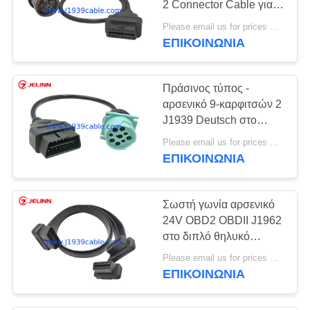
2 Connector Cable για
37
διάγνωση συσκευών ή
Please email us for prices MOQ:100 pcs
ιχνηλατηρίων
ΕΠΙΚΟΙΝΩΝΙΑ
OBD2 καλώδιο Υ
Πράσινος τύπος -
αρσενικό 9-καρφιτσών 2
J1939 Deutsch στο
θηλυκό καλώδιο 6-
Please email us for prices MOQ:100 τεμ
καρφιτσών J1708
ΕΠΙΚΟΙΝΩΝΙΑ
18
Συνδετήρας 16
Σωστή γωνία αρσενικό
καρφιτσών OBD2
24V OBD2 OBDII J1962
στο διπλό θηλυκό
επίπεδο καλώδιο Υ
Please email us for prices MOQ:100 τεμ
ΕΠΙΚΟΙΝΩΝΙΑ
49