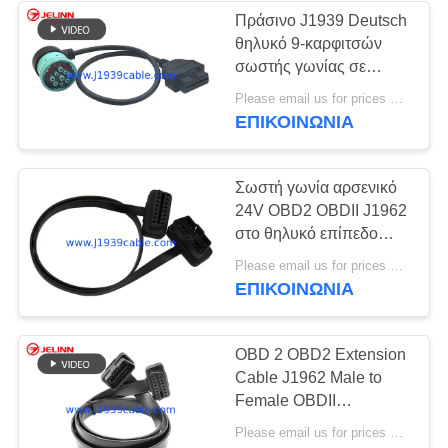
Πράσινο J1939 Deutsch
θηλυκό 9-καρφιτσών
13
σωστής γωνίας σε
J1939 9 συνδετήρας
J1962 OBD2 16 θηλυκό
Please email us for prices MOQ:100 τεμ
καλώδιο καρφιτσών
ΕΠΙΚΟΙΝΩΝΙΑ
καρφιτσών
Σωστή γωνία αρσενικό
24V OBD2 OBDII J1962
στο θηλυκό επίπεδο
καλώδιο επέκτασης
21
Please email us for prices MOQ:100 τεμ
ΕΠΙΚΟΙΝΩΝΙΑ
J1708 καλώδιο
OBD 2 OBD2 Extension
Cable J1962 Male to
Female OBDII
Connector Extender
Please email us for prices MOQ:100 τεμάχια
With 16-core Wires