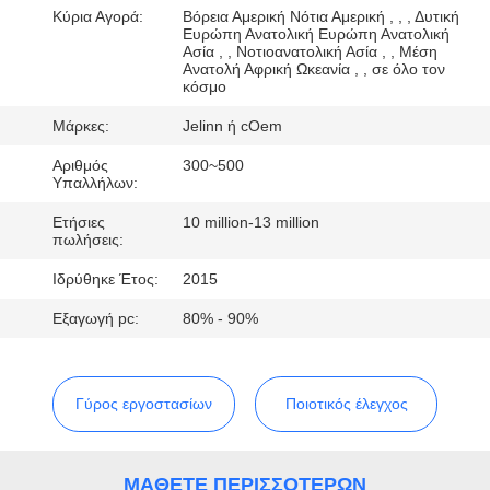
ΈΛΕΓΧΟΣ
Κύρια Αγορά:
Βόρεια Αμερική Νότια Αμερική , , , Δυτική
Ευρώπη Ανατολική Ευρώπη Ανατολική
Ασία , , Νοτιοανατολική Ασία , , Μέση
Ανατολή Αφρική Ωκεανία , , σε όλο τον
ΜΑΣ
κόσμο
ΕΛΆΤΕ
Μάρκες:
Jelinn ή cOem
ΣΕ
Αριθμός
300~500
ΕΠΑΦΉ
Υπαλλήλων:
ΜΕ
Ετήσιες
10 million-13 million
πωλήσεις:
Ιδρύθηκε Έτος:
2015
ΖΗΤΉΣΤΕ
Εξαγωγή pc:
80% - 90%
ΈΝΑ
ΑΠΌΣΠΑΣΜΑ
Γύρος εργοστασίων
Ποιοτικός έλεγχος
ΜΆΘΕΤΕ ΠΕΡΙΣΣΌΤΕΡΩΝ