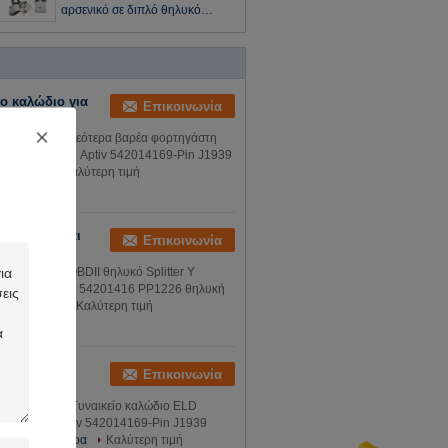
J1939
αρσενικό σε διπλό θηλυκό
splitter Y καλώδιο
ο καλώδιο για
Επικοινωνία
Αμερική
για 2019 και νεότερα βαρέα φορτηγάστη
μοςισοδύναμο Aptiv 542014169-Pin J1939
ισσότερα
Καλύτερη τιμή
ό RP1226 και
Επικοινωνία
BD2 OBDII
6 pin OBD2 OBDII θηλυκό Splitter Y
σοδύναμο Aptiv 54201416 ΡΡ1226 θηλυκή
ερισσότερα
Καλύτερη τιμή
- 1 SAE
Επικοινωνία
τσών J1939
9 Pin J1939 Γυναικείο καλώδιο ELD
σοδύναμο Aptiv 542014169-Pin J1939
στε περισσότερα
Καλύτερη τιμή