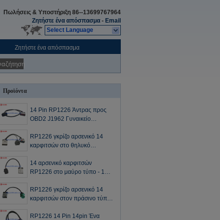
Πωλήσεις & Υποστήριξη
86--13699767964
Ζητήστε ένα απόσπασμα
-
Email
Select Language
Ζητήστε ένα απόσπασμα
ναζήτηση
Προϊόντα
14 Pin RP1226 Άντρας προς
OBD2 J1962 Γυναικείο
καλώδιο για το 2019 και
νεότερα βαρέα φορτηγά στη
RP1226 γκρίζο αρσενικό 14
Βόρεια Αμερική
καρφιτσών στο θηλυκό
RP1226 και το θηλυκό καλώδιο
θραυστών Υ 16 καρφιτσών
14 αρσενικό καρφιτσών
OBD2 OBDII
RP1226 στο μαύρο τύπο - 1
SAE Deutsch 9 θηλυκό
καλώδιο φορτηγών ELD
RP1226 γκρίζο αρσενικό 14
καρφιτσών J1939
καρφιτσών στον πράσινο τύπο
- 2 SAE Deutsch 9 θηλυκό
καλώδιο φορτηγών καρφιτσών
RP1226 14 Pin 14pin Ένα