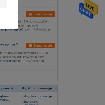
ινο τύπο - 2
Επικοινωνία
τσών J1939
ο - 2 SAE Deutsch 9 θηλυκό καλώδιο
ός συνδετήραςαντίτιμο Aptiv
Διαβάστε περισσότερα
Καλύτερη τιμή
ό splitter Y
Επικοινωνία
itter Y καλώδιο Προδιαγραφές RP1226
 θηλυκή σύνδεση ισοδύναμο Aptiv
άστε περισσότερα
Καλύτερη τιμή
καρφιτσών
Μας ελάτε σε επαφή με
θηλυκός
Μας ελάτε σε επαφή με
ών J1939
Ζητήστε ένα