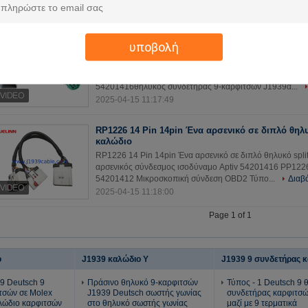
2025-04-15 11:17:55
RP1226 γκρίζο αρσενικό 14 καρφιτσών στον πράσ
υποβολή
SAE Deutsch 9 θηλυκό καλώδιο φορτηγών καρφι
RP1226 γκρίζο αρσενικό 14 καρφιτσών στον πράσινο τύπ
φορτηγών καρφιτσών J1939 ΠροδιαγραφήRP1226 αρσενικ
54201416θηλυκός συνδετήρας 9-καρφιτσών J1939α...
2025-04-15 11:17:49
RP1226 14 Pin 14pin Ένα αρσενικό σε διπλό θηλυκ
καλώδιο
RP1226 14 Pin 14pin Ένα αρσενικό σε διπλό θηλυκό spl
αρσενικός σύνδεσμος ισοδύναμο Aptiv 54201416 ΡΡ1226
54201412 Μικροσκοπική σύνδεση OBD2 Τύπο...
Διαβ
2025-04-15 11:18:00
Page 1 of 1
ο
J1939 καλώδιο Υ
J1939 9 συνδετήρας 
9 Deutsch 9
Πράσινο θηλυκό 9-καρφιτσών
Τύπος - 1 Deutsch 9 
τσών σε Molex
J1939 Deutsch σωστής γωνίας
συνδετήρας καρφιτσ
λώδιο καρφιτσών
στο θηλυκό σωστής γωνίας
μαζί με 9 τερματικά