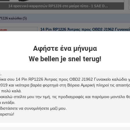
14 αρσενικό καρφιτσών RP1226 στο μαύρο τύπο - 1 SAE Deutsch 9 θηλυκό καλώδιο φορτηγών ELD καρφιτσών J1939
1226 καλώδιο
(5)
14 Pin RP1226 Άντρας προς OBD2 J1962 Γυναικεί
το 2019 και νεότερα βαρέα φορτηγά στη Βόρεια 
14 Πιν RP1226 Άντρας σε καλώδιο OBD2 J1962 Γυναίκα 
Βόρεια Αμερική ΠροδιαγραφέςRP1226 αρσενικός σύνδεσ
Αφήστε ένα μήνυμα
θηλυκό σύνδεσμοισοδύναμο Deutsch ...
Διαβάστε περ
2025-04-15 11:17:24
We bellen je snel terug!
RP1226 γκρίζο αρσενικό 14 καρφιτσών στο θηλυκ
το θηλυκό καλώδιο θραυστών Υ 16 καρφιτσών O
RP1226 Γκρι 14 Pin αρσενικό προς RP1226 θηλυκό και 1
καλώδιο Προδιαγραφές RP1226 αρσενικός σύνδεσμος ι
σύνδεση ισοδύναμο Aptiv 54201412 Μικ...
Διαβάστε π
2025-04-15 11:17:36
14 αρσενικό καρφιτσών RP1226 στο μαύρο τύπο 
Deutsch 9 θηλυκό καλώδιο φορτηγών ELD καρφι
14 Pin RP1226 Άντρας προς μαύρο τύπο 1 SAE Deutsch 
φορτηγού Προδιαγραφές RP1226 αρσενικός σύνδεσμοςι
θηλυκό σύνδεσμοισοδύναμο Deutsch HD10-9...
Διαβά