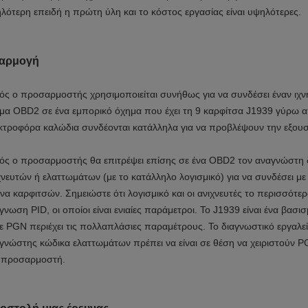
λότερη επειδή η πρώτη ύλη και το κόστος εργασίας είναι υψηλότερες.
αρμογή
ός ο προσαρμοστής χρησιμοποιείται συνήθως για να συνδέσει έναν ιχ
μα OBD2 σε ένα εμπορικό όχημα που έχει τη 9 καρφίτσα J1939 γύρω α
κτροφόρα καλώδια συνδέονται κατάλληλα για να προβλέψουν την εξουσ
ός ο προσαρμοστής θα επιτρέψει επίσης σε
ένα
OBD2 τον
αναγνώστη
χνευτών ή
ελαττωμάτων
(με το κατάλληλο λογισμικό) για να συνδέσει μ
ένα καρφιτσών. Σημειώστε ότι λογισμικό και οι ανιχνευτές το περισσότε
γνωση PID, οι οποίοι είναι ενιαίες παράμετροι. Το J1939 είναι ένα β
ε PGN περιέχει τις πολλαπλάσιες παραμέτρους.
Το διαγνωστικό
εργαλε
γνώστης κώδικα ελαττωμάτων
πρέπει να είναι σε θέση να χειριστούν P
 προσαρμοστή.