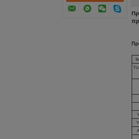
Πρ
πρ
Πρ
θ
Τύ
Υ
Α