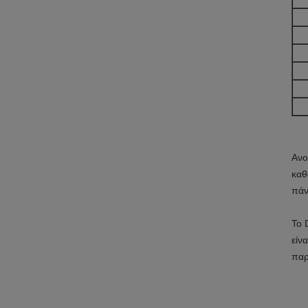
Ανο
καθ
πάν
Το
D
είν
παρ