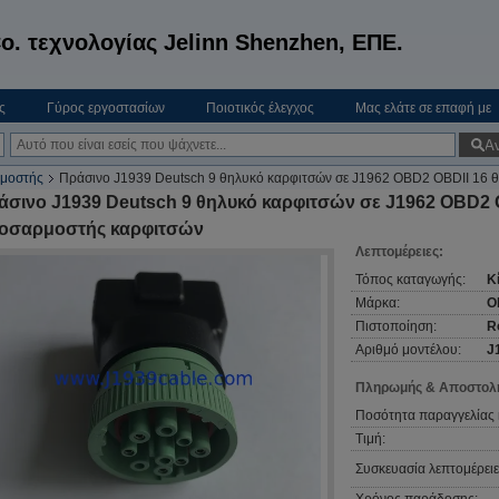
o. τεχνολογίας Jelinn Shenzhen, ΕΠΕ.
ς
Γύρος εργοστασίων
Ποιοτικός έλεγχος
Μας ελάτε σε επαφή με
Α
μοστής
Πράσινο J1939 Deutsch 9 θηλυκό καρφιτσών σε J1962 OBD2 OBDII 16 
άσινο J1939 Deutsch 9 θηλυκό καρφιτσών σε J1962 OBD2 
οσαρμοστής καρφιτσών
Λεπτομέρειες:
Τόπος καταγωγής:
Κ
Μάρκα:
O
Πιστοποίηση:
R
Αριθμό μοντέλου:
J
Πληρωμής & Αποστολή
Ποσότητα παραγγελίας 
Τιμή:
Συσκευασία λεπτομέρειε