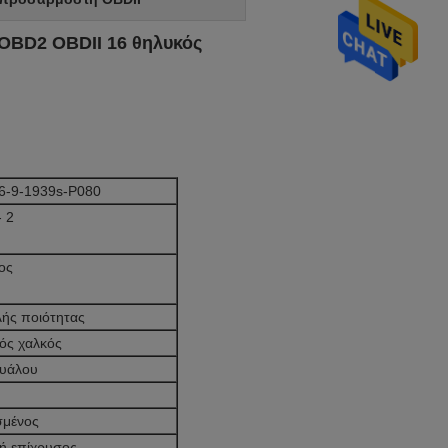
 OBD2 OBDII 16 θηλυκός
16-9-1939s-P080
 2
ος
λής ποιότητας
ός χαλκός
 υάλου
μένος
 ή επίχρυσος