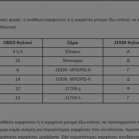
ικές φορές,
η ανάθεση καρφιτσών ή η καρφίτσα μπορεί έξω επίσης να ε
δέονται):
OBD2 θηλυκό
Σήμα
J1939 θηλυ
4 ή 5
Έδαφος
Α
16
Μπαταρία
Β
6
J1939, ΜΠΟΡΏ-Χ
Γ
14
J1939, ΜΠΟΡΏ-Λ
Δ
12
J1708-χ
Φ
13
J1708-λ
Γ
νάθεση καρφιτσών ή η καρφίτσα μπορεί έξω επίσης να προσαρμοστεί σ
ρχει καμία ανάγκη για περισσότερες καρφίτσες που συνδέονται, προτεί
ραίτητες καρφίτσες χρειάζεστε. Εάν περισσότερες καρφίτσες συνδέονται