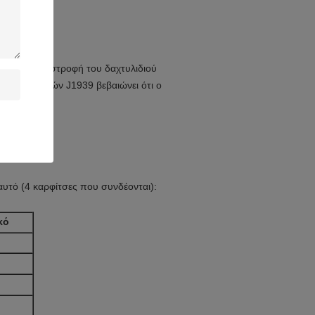
ατος. Η περιστροφή του δαχτυλιδιού
ο 9-καρφιτσών J1939 βεβαιώνει ότι ο
αυτό (4 καρφίτσες που συνδέονται):
κό