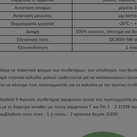
Αντίσταση επαφών
μέγιστο 3
Αντίσταση μόνωσης
ωμ λεπτό
Θερμοκρασία εργασίας
−25℃ ~ 
Δοκιμή
100% ανοικτός, απότομα και δο
Εξεταστική τάση
DC300V 5M o
Εξουσιοδότηση
1 έτο
ίξαμε τις πλαστικές φόρμες των συνδετήρων, των υποδοχών, των βου
αρά ποιοτικά καλώδια χαλκού υιοθετούνται για να κατασκευάσουν αυ
τα να κάνουμε τους προσαρμοστές και τα καλώδια με την άριστες συνδετ
eutsch 9
θηλυκός συνδετήρας
καρφιτσών
αυτού του προσαρμοστή είνα
αι με τη διάμετρο smalller ως τύπος καρφιτσών Γ και Pin J. - 2 J1939 
εμβληθούν στον τύπο - 1 ή τύπος - 2 αρσενικά δοχεία J1939.