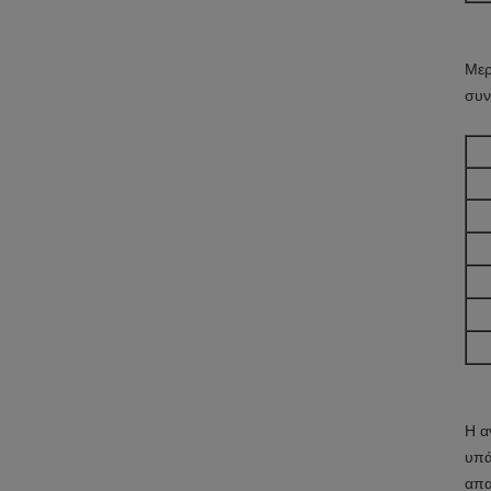
Μερ
συν
Η α
υπά
απα