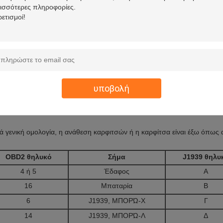
ηλυκός συνδετήρας 9-καρφιτσών J1939 είναι με ένα δαχτυλίδι κλειδώμ
ιδώματος στη σωστή θέση μετά από να συνδέσει σε ένα αρσενικό δοχεί
δετήρας δεν θα έρθει αποσυνδεμένος τυχαία.
υποβολή
άθεση καρφιτσών ή καρφίτσα έξω
ά γενική ομολογία, η ανάθεση καρφιτσών ή η καρφίτσα είναι έξω όπως 
OBD2 θηλυκό
Σήμα
J1939 θηλυ
4 ή 5
Έδαφος
Α
16
Μπαταρία
Β
6
J1939, ΜΠΟΡΏ-Χ
Γ
14
J1939, ΜΠΟΡΏ-Λ
Δ