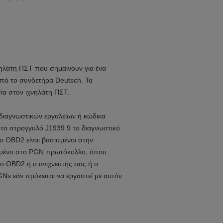
νηλάτη ΠΣΤ που σημαίνουν για ένα
πό το συνδετήρα Deutsch. Τα
ία στον ιχνηλάτη ΠΣΤ.
διαγνωστικών εργαλείων ή
κώδικα
ε το στρογγυλό J1939 9 το διαγνωστικό
ρο OBD2 είναι βασισμένοι στην
ασισμένο στο PGN πρωτόκολλο, όπου
ίο OBD2 ή ο ανιχνευτής
σας
ή
ο
GNs εάν πρόκειται να εργαστεί με αυτόν