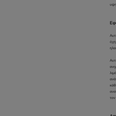
υψη
Εφ
Αυτ
όχη
ηλε
Αυτ
ανι
λιμ
ανά
κάθ
ανα
τον