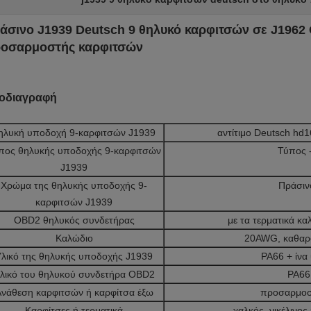
άσινο J1939 Deutsch 9 θηλυκό καρφιτσών σε J1962
οσαρμοστής καρφιτσών
οδιαγραφή
ηλυκή υποδοχή 9-καρφιτσών J1939
αντίτιμο Deutsch hd
πος θηλυκής υποδοχής 9-καρφιτσών
Τύπος -
J1939
Χρώμα της θηλυκής υποδοχής 9-
Πράσιν
καρφιτσών J1939
OBD2 θηλυκός συνδετήρας
με τα τερματικά κα
Καλώδιο
20AWG, καθαρ
Υλικό της θηλυκής υποδοχής J1939
PA66 + ίνα
λικό του θηλυκού συνδετήρα OBD2
PA66
νάθεση καρφιτσών ή καρφίτσα έξω
προσαρμοσ
Καρφίτσες ή τερματικά
χαλκός, νικέλινος