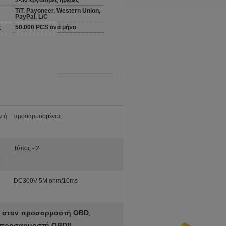
3-30 εργάσιμες ημέρες
T/T, Payoneer, Western Union,
PayPal, L/C
:
50.000 PCS ανά μήνα
ν ή
προσαρμοσμένος
Τύπος - 2
:
DC300V 5M ohm/10ms
9 στον προσαρμοστή OBD
,
ό προσαρμοστή OBDII