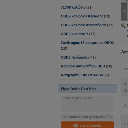
J1708 καλώδιο
(21)
OBD2 καλώδιο επέκτασης
(19)
OBD2 καλώδιο συνδετήρων
(17)
OBD2 καλώδιο Υ
(37)
Συνδετήρας 16 καρφιτσών OBD2
(18)
Λε
OBD2 περίφραξη
(49)
Καλώδιο αυτοκινήτων OBD
(10)
Κα
Κατηγορία 9 Πιν και 14 Πιν
(9)
J1
Είμαι Online Chat Now
β
Δο
Επ
Επικοινωνία