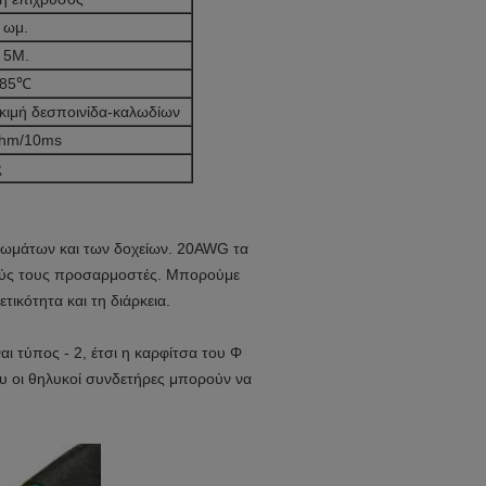
 ωμ.
 5M.
+85℃
κιμή δεσποινίδα-καλωδίων
hm/10ms
ς
λωμάτων και των δοχείων. 20AWG τα
τούς τους προσαρμοστές. Μπορούμε
ικότητα και τη διάρκεια.
ι τύπος - 2, έτσι η καρφίτσα του Φ
που οι θηλυκοί συνδετήρες μπορούν να