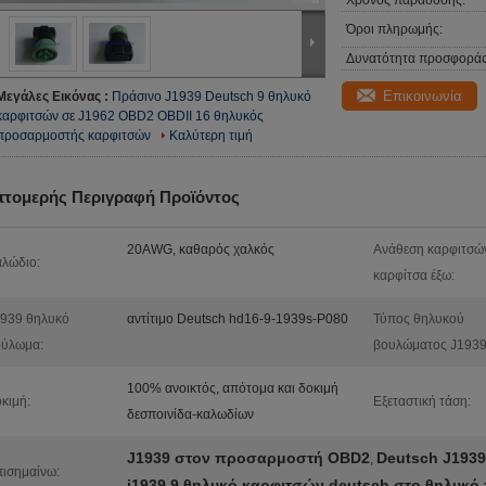
Χρόνος παράδοσης:
Όροι πληρωμής:
Δυνατότητα προσφοράς
Επικοινωνία
Μεγάλες Εικόνας :
Πράσινο J1939 Deutsch 9 θηλυκό
καρφιτσών σε J1962 OBD2 OBDII 16 θηλυκός
προσαρμοστής καρφιτσών
Καλύτερη τιμή
πτομερής Περιγραφή Προϊόντος
20AWG, καθαρός χαλκός
Ανάθεση καρφιτσώ
λώδιο:
καρφίτσα έξω:
939 θηλυκό
αντίτιμο Deutsch hd16-9-1939s-P080
Τύπος θηλυκού
ούλωμα:
βουλώματος J1939
100% ανοικτός, απότομα και δοκιμή
κιμή:
Εξεταστική τάση:
δεσποινίδα-καλωδίων
J1939 στον προσαρμοστή OBD2
Deutsch J193
,
ισημαίνω:
j1939 9 θηλυκό καρφιτσών deutsch στο θηλυκ