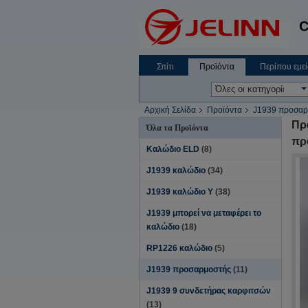
C
Σπίτι
Προϊόντα
Περίπου εμεί
Αρχική Σελίδα
Προϊόντα
J1939 προσαρ
Πρ
Όλα τα Προϊόντα
πρ
Καλώδιο ELD
(8)
J1939 καλώδιο
(34)
J1939 καλώδιο Υ
(38)
J1939 μπορεί να μεταφέρει το
καλώδιο
(18)
RP1226 καλώδιο
(5)
J1939 προσαρμοστής
(11)
J1939 9 συνδετήρας καρφιτσών
(13)