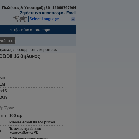
Πωλήσεις & Υποστήριξη
86--13699767964
Ζητήστε ένα απόσπασμα
-
Email
Select Language
Ζητήστε ένα απόσπασμα
ναζήτηση
θηλυκός προσαρμοστής καρφιτσών
OBDII 16 θηλυκός
ίνα
EM
oHS
1939
ς Όροι:
min:
100 τεμ
Please email us for prices
Τσάντες και έπειτα
ς:
χαρτοκιβώτια PE