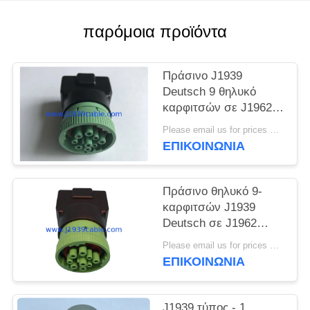
PRIVACY
POLICY
παρόμοια προϊόντα
Πράσινο J1939
Deutsch 9 θηλυκό
καρφιτσών σε J1962
OBD2 OBDII 16
Please email us for prices MOQ:100 τεμ
θηλυκός
ΕΠΙΚΟΙΝΩΝΊΑ
προσαρμοστής
καρφιτσών
Πράσινο θηλυκό 9-
καρφιτσών J1939
Deutsch σε J1962
OBD-ΙΙ OBD 16
Please email us for prices MOQ:100 τεμ
θηλυκός
ΕΠΙΚΟΙΝΩΝΊΑ
προσαρμοστής
καρφιτσών
J1939 τύπος - 1