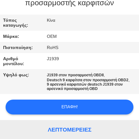
ΈΛΕΓΧΟΣ
προσαρμοστής καρφιτσών
ΜΑΣ
Τόπος
Κίνα
καταγωγής:
ΕΛΆΤΕ
Μάρκα:
OEM
ΣΕ
Πιστοποίηση:
RoHS
ΕΠΑΦΉ
Αριθμό
J1939
ΜΕ
μοντέλου:
Υψηλό φως:
,
J1939 στον προσαρμοστή OBDII
,
ΖΗΤΉΣΤΕ
Deutsch 9 καρφίτσα στον προσαρμοστή OBD2
9 αρσενικό καρφιτσών deutsch J1939 στον
αρσενικό προσαρμοστή OBD
ΈΝΑ
ΑΠΌΣΠΑΣΜΑ
ΕΠΑΦΉ!
SITEMAP
ΛΕΠΤΟΜΈΡΕΙΕΣ