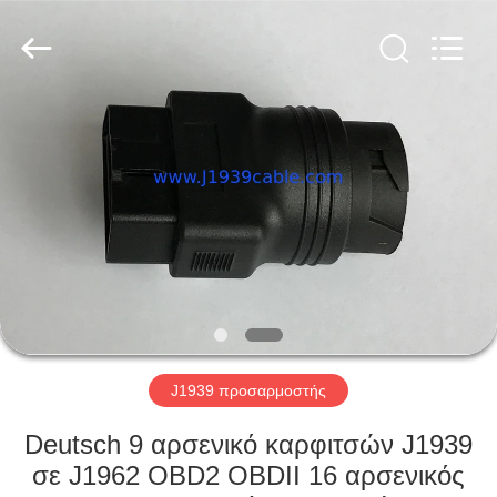
Co.,
Ltd..
All
Rights
Reserved.
Developed
by
ECER
ΣΠΊΤΙ
ΠΡΟΪΌΝΤΑ
ΠΕΡΊΠΟΥ
ΕΜΕΊΣ
ΓΎΡΟΣ
ΕΡΓΟΣΤΑΣΊΩΝ
J1939 προσαρμοστής
Deutsch 9 αρσενικό καρφιτσών J1939
ΠΟΙΟΤΙΚΌΣ
σε J1962 OBD2 OBDII 16 αρσενικός