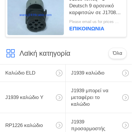
Deutsch 9 αρσενικό
καρφιτσών σε J1708 6
θηλυκός
Please email us for prices MOQ:100 τεμ
προσαρμοστής
ΕΠΙΚΟΙΝΩΝΊΑ
καρφιτσών
Λαϊκή κατηγορία
Όλα
Καλώδιο ELD
J1939 καλώδιο
J1939 μπορεί να
J1939 καλώδιο Υ
μεταφέρει το
καλώδιο
J1939
RP1226 καλώδιο
προσαρμοστής