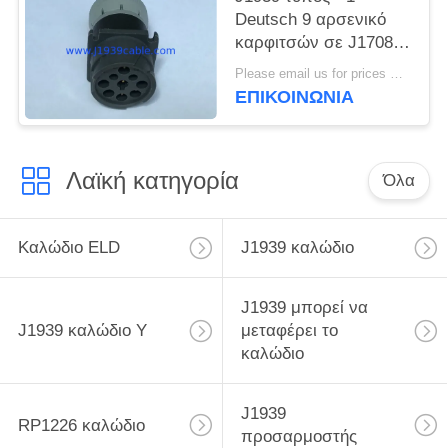
Deutsch 9 αρσενικό
καρφιτσών σε J1708 6
θηλυκός
Please email us for prices MOQ:100 τεμ
προσαρμοστής
ΕΠΙΚΟΙΝΩΝΊΑ
καρφιτσών
Λαϊκή κατηγορία
Όλα
Καλώδιο ELD
J1939 καλώδιο
J1939 μπορεί να
J1939 καλώδιο Υ
μεταφέρει το
καλώδιο
J1939
RP1226 καλώδιο
προσαρμοστής