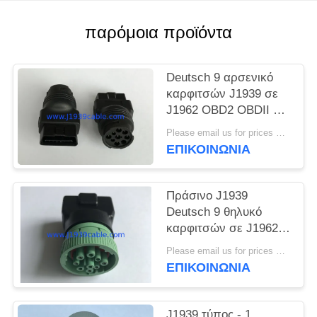
PRIVACY
POLICY
παρόμοια προϊόντα
Deutsch 9 αρσενικό
καρφιτσών J1939 σε
J1962 OBD2 OBDII 16
αρσενικός
Please email us for prices MOQ:100 τεμ
προσαρμοστής
ΕΠΙΚΟΙΝΩΝΊΑ
καρφιτσών
Πράσινο J1939
Deutsch 9 θηλυκό
καρφιτσών σε J1962
OBD2 OBDII 16
Please email us for prices MOQ:100 τεμ
θηλυκός
ΕΠΙΚΟΙΝΩΝΊΑ
προσαρμοστής
καρφιτσών
J1939 τύπος - 1