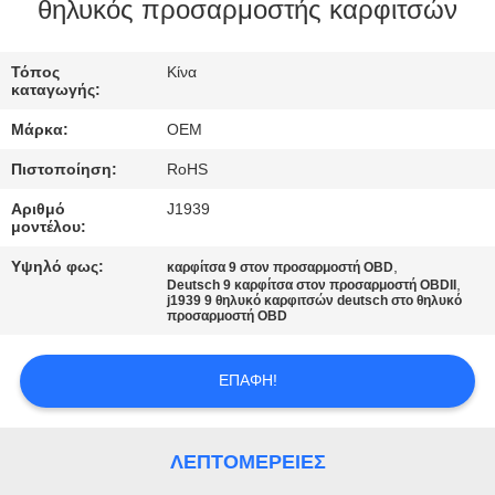
ΈΛΕΓΧΟΣ
θηλυκός προσαρμοστής καρφιτσών
ΜΑΣ
Τόπος
Κίνα
καταγωγής:
ΕΛΆΤΕ
Μάρκα:
OEM
ΣΕ
Πιστοποίηση:
RoHS
ΕΠΑΦΉ
Αριθμό
J1939
ΜΕ
μοντέλου:
Υψηλό φως:
,
καρφίτσα 9 στον προσαρμοστή OBD
,
ΖΗΤΉΣΤΕ
Deutsch 9 καρφίτσα στον προσαρμοστή OBDII
j1939 9 θηλυκό καρφιτσών deutsch στο θηλυκό
προσαρμοστή OBD
ΈΝΑ
ΑΠΌΣΠΑΣΜΑ
ΕΠΑΦΉ!
SITEMAP
ΛΕΠΤΟΜΈΡΕΙΕΣ