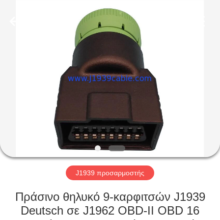
Co.,
Ltd..
All
Rights
Reserved.
Developed
by
ECER
ΣΠΊΤΙ
ΠΡΟΪΌΝΤΑ
ΠΕΡΊΠΟΥ
ΕΜΕΊΣ
ΓΎΡΟΣ
ΕΡΓΟΣΤΑΣΊΩΝ
J1939 προσαρμοστής
Πράσινο θηλυκό 9-καρφιτσών J1939
ΠΟΙΟΤΙΚΌΣ
Deutsch σε J1962 OBD-ΙΙ OBD 16