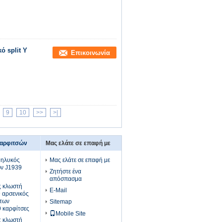
ό split Y
Επικοινωνία
9
10
>>
>|
καρφιτσών
Μας ελάτε σε επαφή με
θηλυκός
Μας ελάτε σε επαφή με
ών J1939
Ζητήστε ένα
απόσπασμα
ς κλωστή
E-Mail
 αρσενικός
των
Sitemap
 καρφίτσες
Mobile Site
ς κλωστή