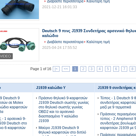
Διαβάστε περισσότερα
Καλύτερη τιμή
2021-12-21 16:01:33
Deutsch 9 πινς J1939 Συνδετήρας αρσενικό θηλυκ
καλώδιο
Διαβάστε περισσότερα
Καλύτερη τιμή
2025-04-24 17:55:52
Page 1 of 16
|<
<<
1
2
3
4
5
6
7
8
ο
J1939 καλώδιο Υ
J1939 9 συνδετήρας 
9 Deutsch 9
Πράσινο θηλυκό 9-καρφιτσών
Τύπος - 1 Deutsch 9 
τσών σε Molex
J1939 Deutsch σωστής γωνίας
συνδετήρας καρφιτσ
λώδιο καρφιτσών
στο θηλυκό σωστής γωνίας
μαζί με 9 τερματικά
δα
OBD2 και το αρσενικό
Πράσινος περασμένο
διασπασμένο Υ καλώδιο
- 1 αρσενικό 9-
τύπος - 2 Amphenol 9
J1939
939 Deutsch στο
συνδετήρας βουλωμά
ιο 6-καρφιτσών
Μαύρο J1939 Deutsch 9
καρφιτσών J1939 με 9
θηλυκό καρφιτσών στο διπλό
Πράσινος περασμένο