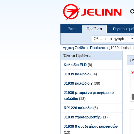
C
Σπίτι
Προϊόντα
Περίπου εμεί
Αρχική Σελίδα
Προϊόντα
j1939 deutsch 
Όλα τα Προϊόντα
j1
Καλώδιο ELD
(8)
J1939 καλώδιο
(34)
J1939 καλώδιο Υ
(38)
J1939 μπορεί να μεταφέρει το
καλώδιο
(18)
RP1226 καλώδιο
(5)
J1939 προσαρμοστής
(11)
J1939 9 συνδετήρας καρφιτσών
(13)