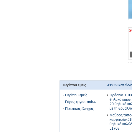
Περίπου εμείς
J1939 καλώδι
Περίπου εμείς
Πράσινο J193
θηλυκό καρφι
Γύρος εργοστασίων
20 θηλυκό κα
με τη θρυαλλί
Ποιοτικός έλεγχος
Μαύρος τύπος 
καρφιτσών J1
θηλυκό καλώδ
J1708