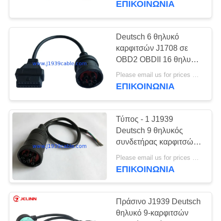
ΕΠΙΚΟΙΝΩΝΊΑ
καλώδιο προσαρμοστών
J1939
Deutsch 6 θηλυκό
καρφιτσών J1708 σε
OBD2 OBDII 16 θηλυκό
καλώδιο καρφιτσών
Please email us for prices MOQ:100 τεμ
J1962
ΕΠΙΚΟΙΝΩΝΊΑ
Τύπος - 1 J1939
Deutsch 9 θηλυκός
συνδετήρας καρφιτσών
στο καλώδιο ανοικτών
Please email us for prices MOQ:100 τεμ
τελών
ΕΠΙΚΟΙΝΩΝΊΑ
Πράσινο J1939 Deutsch
θηλυκό 9-καρφιτσών