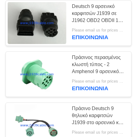
Deutsch 9 αρσενικό
καρφιτσών J1939 σε
J1962 OBD2 OBDII 16
αρσενικός
Please email us for prices MOQ:100 τεμ
προσαρμοστής
ΕΠΙΚΟΙΝΩΝΊΑ
καρφιτσών
Πράσινος περασμένος
κλωστή τύπος - 2
Amphenol 9 αρσενικός
συνδετήρας
Please email us for prices MOQ:100 τεμ
βουλωμάτων καρφιτσών
ΕΠΙΚΟΙΝΩΝΊΑ
J1939 με 9 καρφίτσες
Πράσινο Deutsch 9
θηλυκό καρφιτσών
J1939 στο αρσενικό και
περασμένο κλωστή
Please email us for prices MOQ:100 τεμ
J1939 αρσενικό Υ