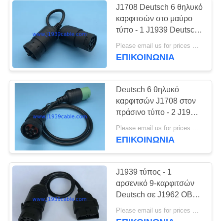
J1708 Deutsch 6 θηλυκό
καρφιτσών στο μαύρο
τύπο - 1 J1939 Deutsch
9 αρσενικό καλώδιο
Please email us for prices MOQ:100 τεμ
καρφιτσών
ΕΠΙΚΟΙΝΩΝΊΑ
Deutsch 6 θηλυκό
καρφιτσών J1708 στον
πράσινο τύπο - 2 J1939
Deutsch 9 αρσενικό
Please email us for prices MOQ:100 τεμ
καλώδιο καρφιτσών
ΕΠΙΚΟΙΝΩΝΊΑ
J1939 τύπος - 1
αρσενικό 9-καρφιτσών
Deutsch σε J1962 OBD2
OBDII 16 αρσενικό
Please email us for prices MOQ:100 τεμ
καλώδιο καρφιτσών