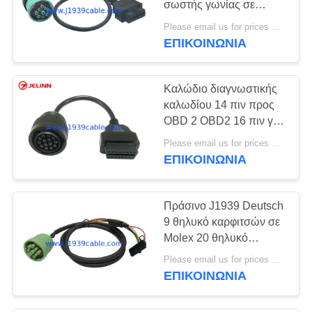
σωστής γωνίας σε
J1962 OBD2 16 θηλυκό
Please email us for prices MOQ:100 τεμ
καλώδιο καρφιτσών
ΕΠΙΚΟΙΝΩΝΊΑ
Καλώδιο διαγνωστικής
καλωδίου 14 πιν προς
OBD 2 OBD2 16 πιν για
Caterpillar
Please email us for prices MOQ:100 τεμάχια
ΕΠΙΚΟΙΝΩΝΊΑ
Πράσινο J1939 Deutsch
9 θηλυκό καρφιτσών σε
Molex 20 θηλυκό
καλώδιο καρφιτσών με
Please email us for prices MOQ:100 τεμ
τη θρυαλλίδα
ΕΠΙΚΟΙΝΩΝΊΑ