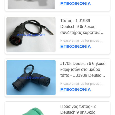
ΈΛΕΓΧΟΣ
καλώδιο J1939
ΕΠΙΚΟΙΝΩΝΊΑ
ΜΑΣ
Τύπος - 1 J1939
ΕΛΆΤΕ
Deutsch 9 θηλυκός
συνδετήρας καρφιτσών
ΣΕ
στο καλώδιο ανοικτών
Please email us for prices MOQ:100 τεμ
ΕΠΑΦΉ
τελών
ΕΠΙΚΟΙΝΩΝΊΑ
ΜΕ
J1708 Deutsch 6 θηλυκό
ΖΗΤΉΣΤΕ
καρφιτσών στο μαύρο
ΈΝΑ
τύπο - 1 J1939 Deutsch
9 αρσενικό καλώδιο
ΑΠΌΣΠΑΣΜΑ
Please email us for prices MOQ:100 τεμ
καρφιτσών
ΕΠΙΚΟΙΝΩΝΊΑ
SITEMAP
Πράσινος τύπος - 2
Deutsch 9 θηλυκός