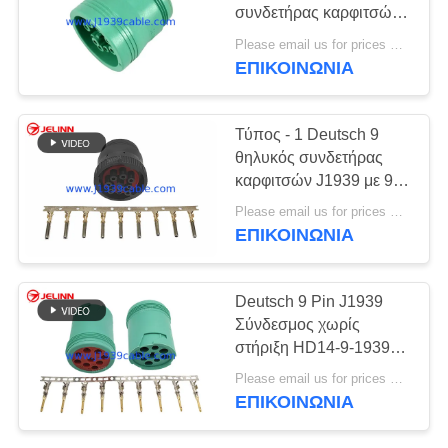
PRIVACY
συνδετήρας καρφιτσών
POLICY
J1939 με 9 τερματικά
Please email us for prices MOQ:100 τεμ
ΕΠΙΚΟΙΝΩΝΊΑ
Τύπος - 1 Deutsch 9
θηλυκός συνδετήρας
καρφιτσών J1939 με 9
PC των τερματικών
Please email us for prices MOQ:100 τεμ
ΕΠΙΚΟΙΝΩΝΊΑ
Deutsch 9 Pin J1939
Σύνδεσμος χωρίς
στήριξη HD14-9-1939P-
P080
Please email us for prices MOQ:100 τεμάχια
ΕΠΙΚΟΙΝΩΝΊΑ