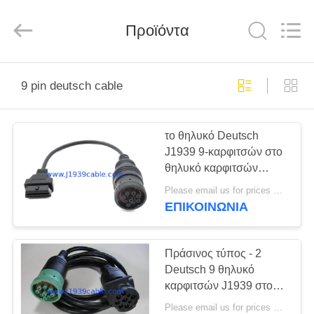
Co.,
Ltd..
All
Προϊόντα
Rights
Reserved.
Developed
by
ECER
ΣΠΊΤΙ
9 pin deutsch cable
ΠΡΟΪΌΝΤΑ
το θηλυκό Deutsch
J1939 9-καρφιτσών στο
ΠΕΡΊΠΟΥ
θηλυκό καρφιτσών
ΕΜΕΊΣ
J1962 OBD 16 ΜΠΟΡΕΊ
Please email us for prices MOQ:100 τεμ
να μεταφέρει το καλώδιο
ΕΠΙΚΟΙΝΩΝΊΑ
ΓΎΡΟΣ
ΕΡΓΟΣΤΑΣΊΩΝ
Πράσινος τύπος - 2
Deutsch 9 θηλυκό
καρφιτσών J1939 στον
ΠΟΙΟΤΙΚΌΣ
τύπο - 1 αρσενικό
Please email us for prices MOQ:100 τεμ