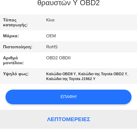
ΈΛΕΓΧΟΣ
θραυστών Υ OBD2
ΜΑΣ
Τόπος
Κίνα
καταγωγής:
ΕΛΆΤΕ
Μάρκα:
OEM
ΣΕ
Πιστοποίηση:
RoHS
ΕΠΑΦΉ
Αριθμό
OBD2 OBDII
ΜΕ
μοντέλου:
Υψηλό φως:
,
,
Καλώδιο OBDII Υ
Καλώδιο της Toyota OBD2 Υ
ΖΗΤΉΣΤΕ
Καλώδιο της Toyota J1962 Υ
ΈΝΑ
ΕΠΑΦΉ!
ΑΠΌΣΠΑΣΜΑ
ΛΕΠΤΟΜΈΡΕΙΕΣ