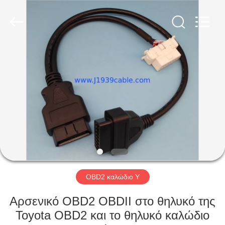
Copyright
©
2018
-
2025
j1939cable.com.
All
Rights
ΣΠΊΤΙ
Reserved.
Developed
by
ECER
ΠΡΟΪΌΝΤΑ
ΠΕΡΊΠΟΥ
ΕΜΕΊΣ
ΓΎΡΟΣ
ΕΡΓΟΣΤΑΣΊΩΝ
OBD2 καλώδιο Υ
Αρσενικό OBD2 OBDII στο θηλυκό της
ΠΟΙΟΤΙΚΌΣ
Toyota OBD2 και το θηλυκό καλώδιο