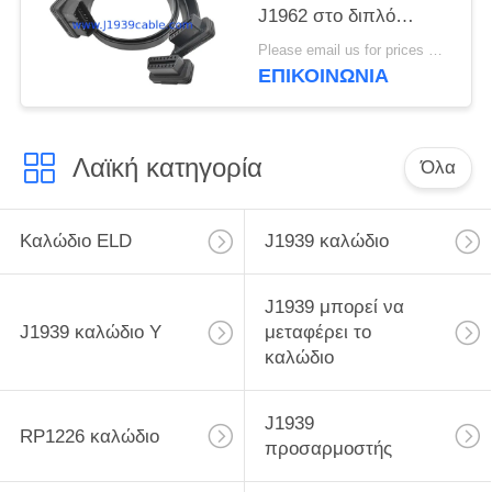
J1962 στο διπλό
θηλυκό επίπεδο
Please email us for prices MOQ:100 τεμ
καλώδιο Υ
ΕΠΙΚΟΙΝΩΝΙΑ
Λαϊκή κατηγορία
Όλα
Καλώδιο ELD
J1939 καλώδιο
J1939 μπορεί να
J1939 καλώδιο Υ
μεταφέρει το
καλώδιο
J1939
RP1226 καλώδιο
προσαρμοστής