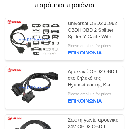
παρόμοια προϊόντα
Universal OBD2 J1962
OBDII OBD 2 Splitter
Spliter Y Cable With
Multi Mounting
Please email us for prices MOQ:100 τεμάχια
Brackets for All Car
ΕΠΙΚΟΙΝΩΝΙΑ
Makes
Αρσενικό OBD2 OBDII
στο θηλυκό της
Hyundai και της Kia
OBD2 και το θηλυκό
Please email us for prices MOQ:100 τεμ
καλώδιο θραυστών Υ
ΕΠΙΚΟΙΝΩΝΙΑ
OBD2
Σωστή γωνία αρσενικό
24V OBD2 OBDII