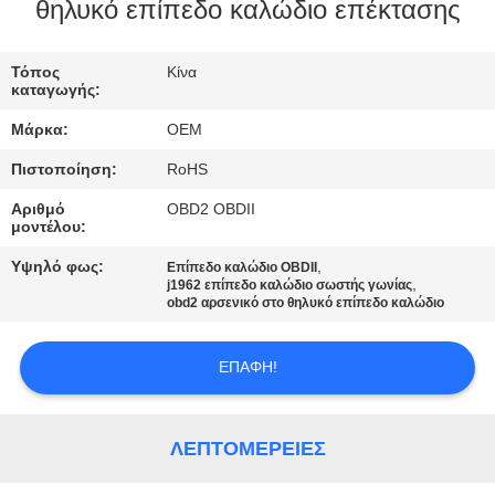
ΈΛΕΓΧΟΣ
θηλυκό επίπεδο καλώδιο επέκτασης
ΜΑΣ
Τόπος
Κίνα
καταγωγής:
ΕΛΆΤΕ
Μάρκα:
OEM
ΣΕ
Πιστοποίηση:
RoHS
ΕΠΑΦΉ
Αριθμό
OBD2 OBDII
ΜΕ
μοντέλου:
Υψηλό φως:
,
Επίπεδο καλώδιο OBDII
,
ΖΗΤΉΣΤΕ
j1962 επίπεδο καλώδιο σωστής γωνίας
obd2 αρσενικό στο θηλυκό επίπεδο καλώδιο
ΈΝΑ
ΑΠΌΣΠΑΣΜΑ
ΕΠΑΦΉ!
SITEMAP
ΛΕΠΤΟΜΈΡΕΙΕΣ