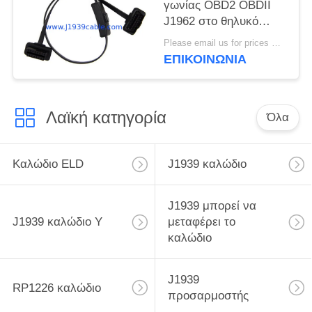
γωνίας OBD2 OBDII
J1962 στο θηλυκό
επίπεδο καλώδιο
Please email us for prices MOQ:100 τεμ
επέκτασης με το
ΕΠΙΚΟΙΝΩΝΊΑ
διακόπτη
Λαϊκή κατηγορία
Όλα
Καλώδιο ELD
J1939 καλώδιο
J1939 μπορεί να
J1939 καλώδιο Υ
μεταφέρει το
καλώδιο
J1939
RP1226 καλώδιο
προσαρμοστής