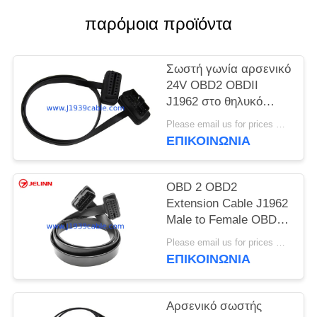
PRIVACY
παρόμοια προϊόντα
POLICY
Σωστή γωνία αρσενικό
24V OBD2 OBDII
J1962 στο θηλυκό
επίπεδο καλώδιο
Please email us for prices MOQ:100 τεμ
επέκτασης
ΕΠΙΚΟΙΝΩΝΊΑ
OBD 2 OBD2
Extension Cable J1962
Male to Female OBDII
Connector Extender
Please email us for prices MOQ:100 τεμάχια
With 16-core Wires
ΕΠΙΚΟΙΝΩΝΊΑ
Αρσενικό σωστής