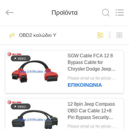
Co.,
Ltd..
All
Προϊόντα
Rights
Reserved.
Developed
by
ECER
ΣΠΊΤΙ
8
OBD2 καλώδιο Υ
Καλώδιο ELD
ΠΡΟΪΌΝΤΑ
SGW Cable FCA 12 8
Bypass Cable for
ΠΕΡΊΠΟΥ
Chrysler Dodge Jeep
ΕΜΕΊΣ
RAM FCA Alfa Fiat Cars
Please email us for prices MOQ:100 τεμάχια
ΕΠΙΚΟΙΝΩΝΊΑ
34
ΓΎΡΟΣ
ΕΡΓΟΣΤΑΣΊΩΝ
12 8pin Jeep Compass
J1939 καλώδιο
OBD Car Cable 12+8
Pin Bypass Security
ΠΟΙΟΤΙΚΌΣ
Gateway SGW Wire
Please email us for prices MOQ:100 τεμάχια