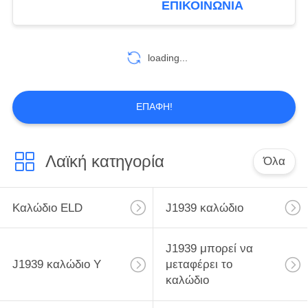
ΕΠΙΚΟΙΝΩΝΊΑ
19
OBD2 καλώδιο
loading...
επέκτασης
ΕΠΑΦΉ!
Λαϊκή κατηγορία
Όλα
17
OBD2 καλώδιο
Καλώδιο ELD
J1939 καλώδιο
συνδετήρων
J1939 μπορεί να
J1939 καλώδιο Υ
μεταφέρει το
καλώδιο