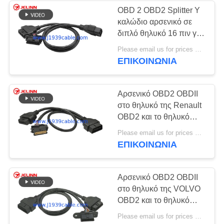
OBD 2 OBD2 Splitter Y
καλώδιο αρσενικό σε
13
διπλό θηλυκό 16 πιν για
J1939 9 συνδετήρας
αυτοκίνητα Mazda
Please email us for prices MOQ:100 τεμάχια
Mitsubishi
ΕΠΙΚΟΙΝΩΝΊΑ
καρφιτσών
Αρσενικό OBD2 OBDII
στο θηλυκό της Renault
OBD2 και το θηλυκό
καλώδιο θραυστών Υ
21
Please email us for prices MOQ:100 τεμ
OBD2
ΕΠΙΚΟΙΝΩΝΊΑ
J1708 καλώδιο
Αρσενικό OBD2 OBDII
στο θηλυκό της VOLVO
OBD2 και το θηλυκό
καλώδιο θραυστών Υ
Please email us for prices MOQ:100 τεμ
OBD2