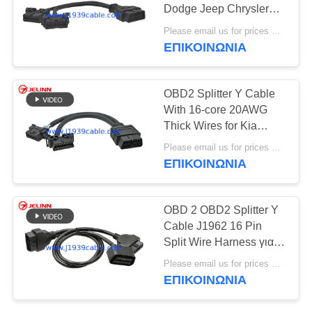
PRIVACY
Dodge Jeep Chrysler
POLICY
Nissan Toyota
Please email us for prices MOQ:100 τεμάχια
Mitsubishi Suzuki Lexus
ΕΠΙΚΟΙΝΩΝΊΑ
5
Infiniti Land Rover
RP1226 καλώδιο
OBD2 Splitter Y Cable
With 16-core 20AWG
Thick Wires for Kia
Hyundai Dodge Jeep
Please email us for prices MOQ:100 τεμάχια
Nissan Toyota
ΕΠΙΚΟΙΝΩΝΊΑ
Mitsubishi Suzuki Lexus
Infiniti
11
OBD 2 OBD2 Splitter Y
J1939
Cable J1962 16 Pin
Split Wire Harness για
προσαρμοστής
αυτοκίνητα Ford
Please email us for prices MOQ:100 τεμάχια
ΕΠΙΚΟΙΝΩΝΊΑ