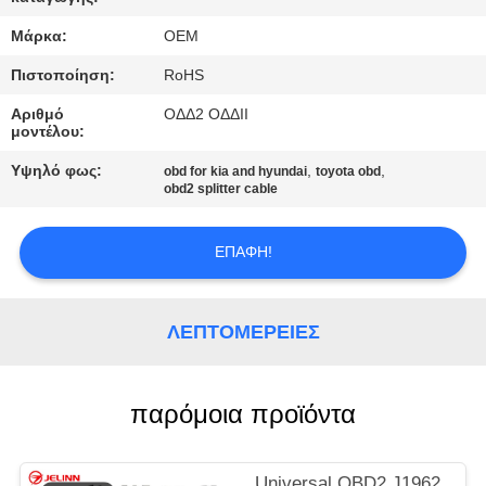
ΈΛΕΓΧΟΣ
Μάρκα:
OEM
ΜΑΣ
Πιστοποίηση:
RoHS
ΕΛΆΤΕ
Αριθμό
ΟΔΔ2 ΟΔΔII
μοντέλου:
ΣΕ
Υψηλό φως:
,
,
obd for kia and hyundai
toyota obd
ΕΠΑΦΉ
obd2 splitter cable
ΜΕ
ΕΠΑΦΉ!
ΖΗΤΉΣΤΕ
ΈΝΑ
ΛΕΠΤΟΜΈΡΕΙΕΣ
ΑΠΌΣΠΑΣΜΑ
παρόμοια προϊόντα
SITEMAP
Universal OBD2 J1962