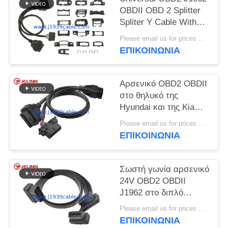
PRIVACY
OBDII OBD 2 Splitter
POLICY
Spliter Y Cable With
Multi Mounting
Please email us for prices MOQ:100 τεμάχια
Brackets for All Car
ΕΠΙΚΟΙΝΩΝΊΑ
Makes
Αρσενικό OBD2 OBDII
στο θηλυκό της
Hyundai και της Kia
OBD2 και το θηλυκό
Please email us for prices MOQ:100 τεμ
καλώδιο θραυστών Υ
ΕΠΙΚΟΙΝΩΝΊΑ
OBD2
Σωστή γωνία αρσενικό
24V OBD2 OBDII
J1962 στο διπλό
θηλυκό επίπεδο
Please email us for prices MOQ:100 τεμ
καλώδιο Υ
ΕΠΙΚΟΙΝΩΝΊΑ