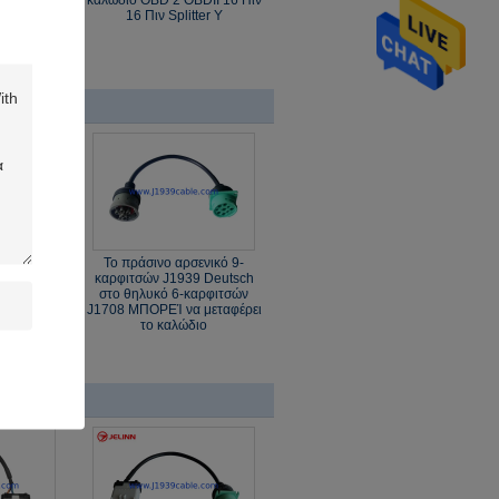
ness για
καλώδιο OBD 2 OBDII 16 Πιν
GPS
16 Πιν Splitter Y
 το θηλυκό
Το πράσινο αρσενικό 9-
 J1939
καρφιτσών J1939 Deutsch
κτό τέλος
στο θηλυκό 6-καρφιτσών
φέρει το
J1708 ΜΠΟΡΕΊ να μεταφέρει
το καλώδιο