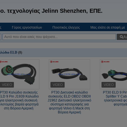
o. τεχνολογίας Jelinn Shenzhen, ΕΠΕ.
ς
Γύρος εργοστασίων
Ποιοτικός έλεγχος
Μας ελάτε σε επαφή με
Α
λώδιο ELD
(8)
PT30 Καλώδιο συσκευής
PT30 Δικτυακό καλώδιο
PT30 ELD 9 Pi
ELD 9 Pin J1939 Καλώδιο
συσκευής ELD OBD2 OBDII
Splitter Y Cab
για ηλεκτρονική συσκευή
J1962 Δικτυακό ηλεκτρονικό
ηλεκτρονικά φ
υλοτομίας βαρέα φορτηγά
σύστημα καταγραφής για
φορτηγ
στη Βόρεια Αμερική
φορτηγά Volvo ή Mack στη
Βόρεια Αμερική