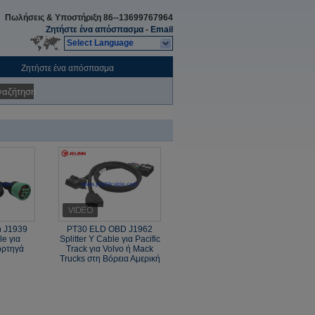
Πωλήσεις & Υποστήριξη
86--13699767964
Ζητήστε ένα απόσπασμα
-
Email
Select Language
Ζητήστε ένα απόσπασμα
ναζήτηση
n J1939
PT30 ELD OBD J1962
le για
Splitter Y Cable για Pacific
ορτηγά
Track για Volvo ή Mack
ά
Trucks στη Βόρεια Αμερική