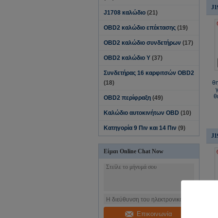
J1
J1708 καλώδιο
(21)
OBD2 καλώδιο επέκτασης
(19)
OBD2 καλώδιο συνδετήρων
(17)
OBD2 καλώδιο Υ
(37)
Συνδετήρας 16 καρφιτσών OBD2
(18)
θ
θ
OBD2 περίφραξη
(49)
Καλώδιο αυτοκινήτων OBD
(10)
Κατηγορία 9 Πιν και 14 Πιν
(9)
J1
Είμαι Online Chat Now
Επικοινωνία