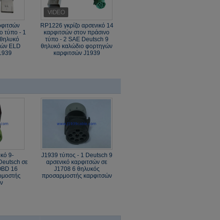
ρφιτσών
RP1226 γκρίζο αρσενικό 14
 τύπο - 1
καρφιτσών στον πράσινο
 θηλυκό
τύπο - 2 SAE Deutsch 9
γών ELD
θηλυκό καλώδιο φορτηγών
1939
καρφιτσών J1939
κό 9-
J1939 τύπος - 1 Deutsch 9
Deutsch σε
αρσενικό καρφιτσών σε
OBD 16
J1708 6 θηλυκός
ρμοστής
προσαρμοστής καρφιτσών
ν