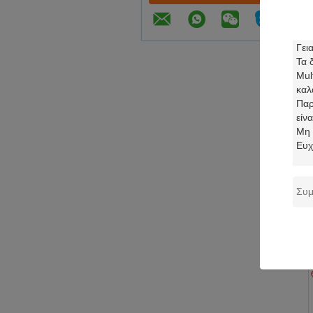
Co
J1
κα
θ
RP