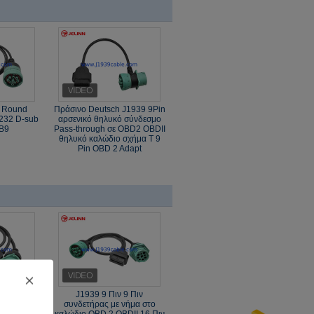
2 Round
Πράσινο Deutsch J1939 9Pin
S232 D-sub
αρσενικό θηλυκό σύνδεσμο
B9
Pass-through σε OBD2 OBDII
θηλυκό καλώδιο σχήμα Τ 9
Pin OBD 2 Adapt
BD 2 OBD2
J1939 9 Πιν 9 Πιν
Cable 9Pin
συνδετήρας με νήμα στο