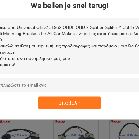
nnector Splitter Y καλώδιο
split Y καλώδιο
Spliter Wire Har
We bellen je snel terug!
με 4 διαφορετικά πίνακα
φορτηγά 
στήριξης στήριξης
939 μπορεί να μεταφέρει το καλώδιο
(18)
Το πράσινο αρσενικό 9-
Το πράσινο αρσενικό 9-
Πράσινος τύπος -
ρφιτσών J1939 Deutsch σε
καρφιτσών J1939 Deutsch
9-καρφιτσών 2
OBD2 OBD-ΙΙ θηλυκό και
στο αρσενικό σωστής γωνίας
Deutsch στο ανοι
ηλυκό J1939 ΜΠΟΡΕΊ να
OBD2 OBDII ΜΠΟΡΕΊ να
ΜΠΟΡΕΊ να μετα
μεταφέρει το καλώδιο Υ
μεταφέρει το καλώδιο
καλώδιο
υποβολή
1226 καλώδιο
(5)