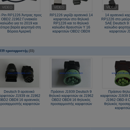
4 Pin RP1226 Άντρας προς
RP1226 γκρίζο αρσενικό 14
14 αρσενικό κα
OBD2 J1962 Γυναικείο
καρφιτσών στο θηλυκό
RP1226 στο μαύρο
καλώδιο για το 2019 και
RP1226 και το θηλυκό
SAE Deutsch 9
εότερα βαρέα φορτηγά στη
καλώδιο θραυστών Υ 16
καλώδιο φορτη
Βόρεια Αμερική
καρφιτσών OBD2 OBDII
καρφιτσών J
939 προσαρμοστής
(11)
Deutsch 9 αρσενικό
Πράσινο J1939 Deutsch 9
Πράσινο θηλυ
αρφιτσών J1939 σε J1962
θηλυκό καρφιτσών σε J1962
καρφιτσών J1939 
OBD2 OBDII 16 αρσενικός
OBD2 OBDII 16 θηλυκός
J1962 OBD-ΙΙ 
προσαρμοστής καρφιτσών
προσαρμοστής καρφιτσών
θηλυκός προσα
καρφιτσώ