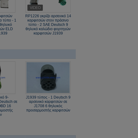
ρφιτσών
RP1226 γκρίζο αρσενικό 14
 τύπο - 1
καρφιτσών στον πράσινο
 θηλυκό
τύπο - 2 SAE Deutsch 9
γών ELD
θηλυκό καλώδιο φορτηγών
1939
καρφιτσών J1939
κό 9-
J1939 τύπος - 1 Deutsch 9
Deutsch σε
αρσενικό καρφιτσών σε
OBD 16
J1708 6 θηλυκός
ρμοστής
προσαρμοστής καρφιτσών
ν