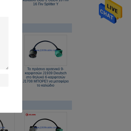
ness για
καλώδιο OBD 2 OBDII 16 Πιν
GPS
16 Πιν Splitter Y
 το θηλυκό
Το πράσινο αρσενικό 9-
 J1939
καρφιτσών J1939 Deutsch
κτό τέλος
στο θηλυκό 6-καρφιτσών
φέρει το
J1708 ΜΠΟΡΕΊ να μεταφέρει
το καλώδιο