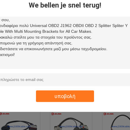
nnector Splitter Y καλώδιο
split Y καλώδιο
Spliter Wire Har
We bellen je snel terug!
με 4 διαφορετικά πίνακα
φορτηγά 
στήριξης στήριξης
939 μπορεί να μεταφέρει το καλώδιο
(18)
Το πράσινο αρσενικό 9-
Το πράσινο αρσενικό 9-
Πράσινος τύπος -
ρφιτσών J1939 Deutsch σε
καρφιτσών J1939 Deutsch
9-καρφιτσών 2
OBD2 OBD-ΙΙ θηλυκό και
στο αρσενικό σωστής γωνίας
Deutsch στο ανοι
ηλυκό J1939 ΜΠΟΡΕΊ να
OBD2 OBDII ΜΠΟΡΕΊ να
ΜΠΟΡΕΊ να μετα
μεταφέρει το καλώδιο Υ
μεταφέρει το καλώδιο
καλώδιο
υποβολή
1226 καλώδιο
(5)