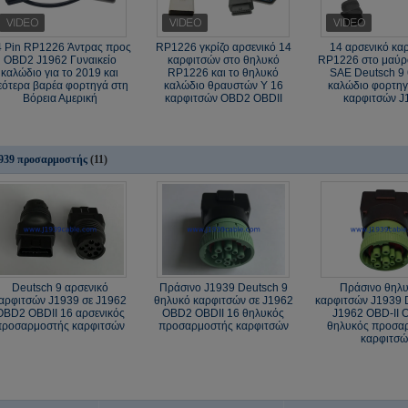
4 Pin RP1226 Άντρας προς
RP1226 γκρίζο αρσενικό 14
14 αρσενικό κα
OBD2 J1962 Γυναικείο
καρφιτσών στο θηλυκό
RP1226 στο μαύρο
καλώδιο για το 2019 και
RP1226 και το θηλυκό
SAE Deutsch 9
εότερα βαρέα φορτηγά στη
καλώδιο θραυστών Υ 16
καλώδιο φορτη
Βόρεια Αμερική
καρφιτσών OBD2 OBDII
καρφιτσών J
939 προσαρμοστής
(11)
Deutsch 9 αρσενικό
Πράσινο J1939 Deutsch 9
Πράσινο θηλυ
αρφιτσών J1939 σε J1962
θηλυκό καρφιτσών σε J1962
καρφιτσών J1939 
OBD2 OBDII 16 αρσενικός
OBD2 OBDII 16 θηλυκός
J1962 OBD-ΙΙ 
προσαρμοστής καρφιτσών
προσαρμοστής καρφιτσών
θηλυκός προσα
καρφιτσώ