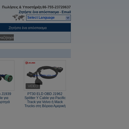
Πωλήσεις & Υποστήριξη
86-755-23720637
Ζητήστε ένα απόσπασμα
-
Email
Select Language
Ζητήστε ένα απόσπασμα
ναζήτηση
n J1939
PT30 ELD OBD J1962
le για
Splitter Y Cable για Pacific
ορτηγά
Track για Volvo ή Mack
ά
Trucks στη Βόρεια Αμερική