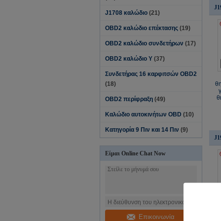
J1
J1708 καλώδιο
(21)
OBD2 καλώδιο επέκτασης
(19)
OBD2 καλώδιο συνδετήρων
(17)
OBD2 καλώδιο Υ
(37)
Συνδετήρας 16 καρφιτσών OBD2
(18)
θ
θ
OBD2 περίφραξη
(49)
Καλώδιο αυτοκινήτων OBD
(10)
Κατηγορία 9 Πιν και 14 Πιν
(9)
J1
Είμαι Online Chat Now
Επικοινωνία