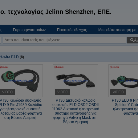
o. τεχνολογίας Jelinn Shenzhen, ΕΠΕ.
ς
Γύρος εργοστασίων
Ποιοτικός έλεγχος
Μας ελάτε σε επαφή με
Α
λώδιο ELD
(8)
PT30 Καλώδιο συσκευής
PT30 Δικτυακό καλώδιο
PT30 ELD 9 Pi
ELD 9 Pin J1939 Καλώδιο
συσκευής ELD OBD2 OBDII
Splitter Y Cab
για ηλεκτρονική συσκευή
J1962 Δικτυακό ηλεκτρονικό
ηλεκτρονικά φ
υλοτομίας βαρέα φορτηγά
σύστημα καταγραφής για
φορτηγ
στη Βόρεια Αμερική
φορτηγά Volvo ή Mack στη
Βόρεια Αμερική