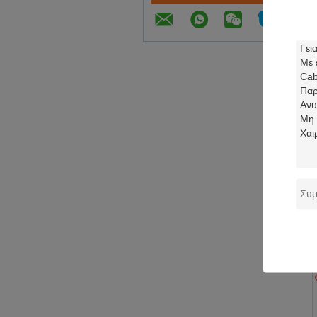
Co
J1
κα
θ
RP