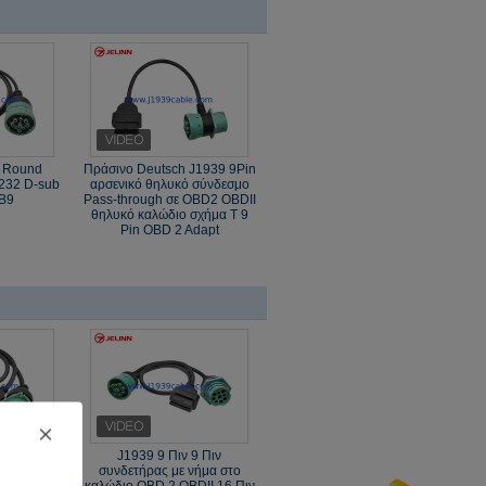
2 Round
Πράσινο Deutsch J1939 9Pin
S232 D-sub
αρσενικό θηλυκό σύνδεσμο
B9
Pass-through σε OBD2 OBDII
θηλυκό καλώδιο σχήμα Τ 9
Pin OBD 2 Adapt
BD 2 OBD2
J1939 9 Πιν 9 Πιν
Cable 9Pin
συνδετήρας με νήμα στο