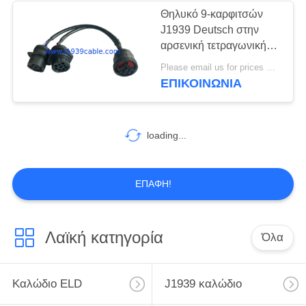
Θηλυκό 9-καρφιτσών
J1939 Deutsch στην
13
αρσενική τετραγωνική
J1939 9 συνδετήρας
φλάντζα J1939 & το
Please email us for prices MOQ:100 τεμ
περασμένο κλωστή
ΕΠΙΚΟΙΝΩΝΊΑ
καρφιτσών
καλώδιο θραυστών Υ
J1939 αρσενικό
loading...
21
ΕΠΑΦΉ!
J1708 καλώδιο
Λαϊκή κατηγορία
Όλα
Καλώδιο ELD
J1939 καλώδιο