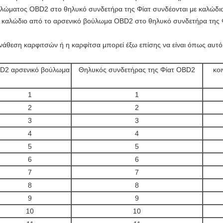
λώματος OBD2 στο θηλυκό συνδετήρα της Φίατ συνδέονται με καλώδι
 καλώδιο από το αρσενικό βούλωμα OBD2 στο θηλυκό συνδετήρα της 
νάθεση καρφιτσών ή η καρφίτσα μπορεί έξω επίσης να είναι όπως αυτό
D2 αρσενικό βούλωμα
Θηλυκός συνδετήρας της Φίατ OBD2
κο
1
1
2
2
3
3
4
4
5
5
6
6
7
7
8
8
9
9
10
10