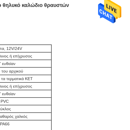
το θηλυκό καλώδιο θραυστών
πα, 12V/24V
λινος ή επίχρυσος
' ευθείαν
ο του αρχικού
 τα τερματικά KET
λινος ή επίχρυσος
' ευθείαν
PVC
κύκλος
αθαρός χαλκός
PA66