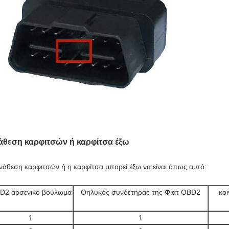
άθεση καρφιτσών ή καρφίτσα έξω
νάθεση καρφιτσών ή η καρφίτσα μπορεί έξω να είναι όπως αυτό:
D2 αρσενικό βούλωμα
Θηλυκός συνδετήρας της Φίατ OBD2
κο
1
1