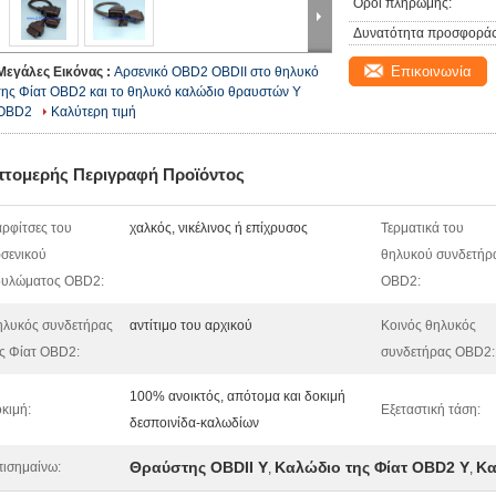
Όροι πληρωμής:
Δυνατότητα προσφοράς
Επικοινωνία
Μεγάλες Εικόνας :
Αρσενικό OBD2 OBDII στο θηλυκό
της Φίατ OBD2 και το θηλυκό καλώδιο θραυστών Υ
OBD2
Καλύτερη τιμή
πτομερής Περιγραφή Προϊόντος
ρφίτσες του
χαλκός, νικέλινος ή επίχρυσος
Τερματικά του
σενικού
θηλυκού συνδετήρ
ουλώματος OBD2:
OBD2:
λυκός συνδετήρας
αντίτιμο του αρχικού
Κοινός θηλυκός
ς Φίατ OBD2:
συνδετήρας OBD2:
100% ανοικτός, απότομα και δοκιμή
κιμή:
Εξεταστική τάση:
δεσποινίδα-καλωδίων
Θραύστης OBDII Υ
Καλώδιο της Φίατ OBD2 Υ
Κα
ισημαίνω:
,
,