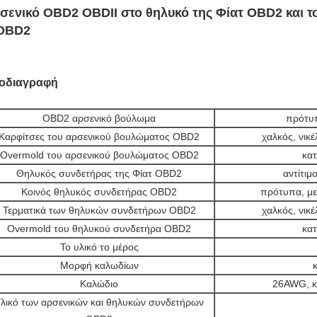
σενικό OBD2 OBDII στο θηλυκό της Φίατ OBD2 και 
OBD2
οδιαγραφή
OBD2 αρσενικό βούλωμα
πρότυ
Καρφίτσες του αρσενικού βουλώματος OBD2
χαλκός, νικέ
Overmold του αρσενικού βουλώματος OBD2
κατ
Θηλυκός συνδετήρας της Φίατ OBD2
αντίτιμ
Κοινός θηλυκός συνδετήρας OBD2
πρότυπα, με
Τερματικά των θηλυκών συνδετήρων OBD2
χαλκός, νικέ
Overmold του θηλυκού συνδετήρα OBD2
κατ
Το υλικό το μέρος
Μορφή καλωδίων
Καλώδιο
26AWG, κ
λικό των αρσενικών και θηλυκών συνδετήρων