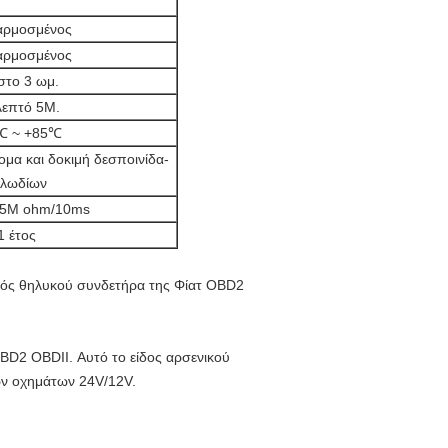
ρμοσμένος
ρμοσμένος
στο 3 ωμ.
λεπτό 5M.
℃ ~ +85℃
μα και δοκιμή δεσποινίδα-
αλωδίων
5M ohm/10ms
1 έτος
ενός θηλυκού συνδετήρα της Φίατ OBD2
BD2 OBDII. Αυτό το είδος αρσενικού
ων οχημάτων 24V/12V.