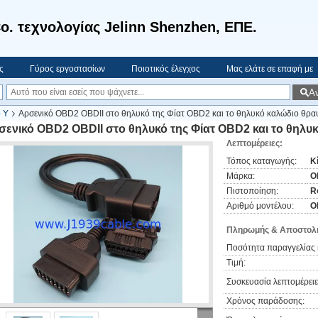
o. τεχνολογίας Jelinn Shenzhen, ΕΠΕ.
ς
Γύρος εργοστασίων
Ποιοτικός έλεγχος
Μας ελάτε σε επαφή με
Α
 Υ
Αρσενικό OBD2 OBDII στο θηλυκό της Φίατ OBD2 και το θηλυκό καλώδιο θρ
σενικό OBD2 OBDII στο θηλυκό της Φίατ OBD2 και το θηλ
Λεπτομέρειες:
Τόπος καταγωγής:
Κ
Μάρκα:
O
Πιστοποίηση:
R
Αριθμό μοντέλου:
O
Πληρωμής & Αποστολή
Ποσότητα παραγγελίας 
Τιμή:
Συσκευασία λεπτομέρειε
Χρόνος παράδοσης: