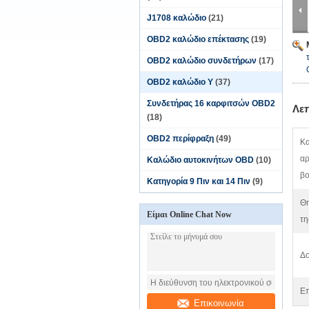
J1708 καλώδιο
(21)
OBD2 καλώδιο επέκτασης
(19)
OBD2 καλώδιο συνδετήρων
(17)
OBD2 καλώδιο Υ
(37)
Συνδετήρας 16 καρφιτσών OBD2
Λε
(18)
OBD2 περίφραξη
(49)
Κα
αρ
Καλώδιο αυτοκινήτων OBD
(10)
β
Κατηγορία 9 Πιν και 14 Πιν
(9)
Θη
Είμαι Online Chat Now
τη
Δο
Επ
Επικοινωνία