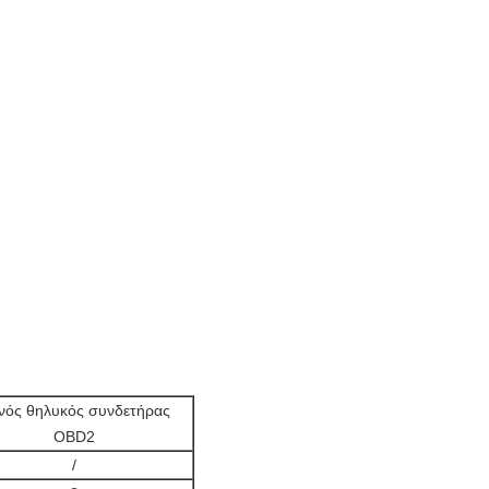
ινός θηλυκός συνδετήρας
OBD2
/