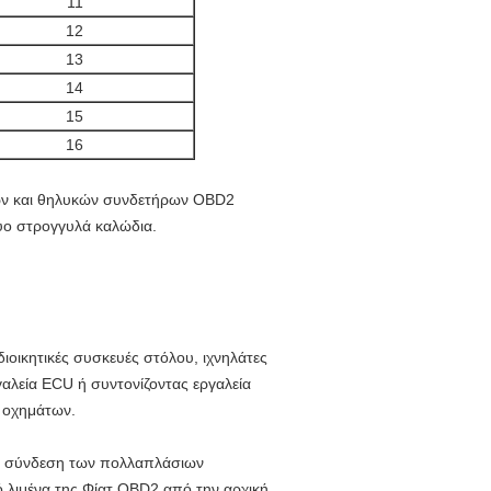
11
12
13
14
15
16
κών και θηλυκών συνδετήρων OBD2
ύο στρογγυλά καλώδια.
ιοικητικές συσκευές στόλου, ιχνηλάτες
λεία ECU ή συντονίζοντας εργαλεία
 οχημάτων.
τη σύνδεση των πολλαπλάσιων
 λιμένα της Φίατ OBD2 από την αρχική