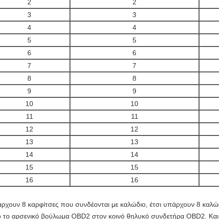
2
2
3
3
4
4
5
5
6
6
7
7
8
8
9
9
10
10
11
11
12
12
13
13
14
14
15
15
16
16
ρχουν 8 καρφίτσες που συνδέονται με καλώδιο, έτσι υπάρχουν 8 καλ
 το αρσενικό βούλωμα OBD2 στον κοινό θηλυκό συνδετήρα OBD2. Και 