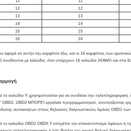
11
11
12
12
13
13
14
14
15
15
16
16
ν αφορά σε αυτήν την καρφίτσα έξω, και οι 16 καρφίτσες των αρσενι
 συνδέονται με καλώδιο, έτσι υπάρχουν 16 καλώδια 26AWG και στα δ
αρμογή
ό το καλώδιο Υ χρησιμοποιείται για να συνδέσει
την τηλεπληροφορική, δ
 OBD2, OBD2 ΜΠΟΡΕΊ εργαλεία προγραμματισμού, συντονίζοντας εργα
δοσης αυτοκινήτων στους θηλυκούς διαγνωστικούς λιμένες OBD2 των
ό το καλώδιο OBD2 OBDII Υ επιτρέπει τον επανεντοπισμό λιμένων ή 
κευών τηλεπληροφορικής ή IoV. Βγάλτε τον αρχικό θηλυκό διαγνωστικό