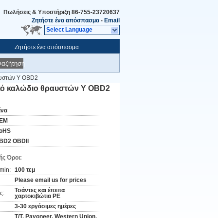
Πωλήσεις & Υποστήριξη
86-755-23720637
Ζητήστε ένα απόσπασμα
-
Email
Select Language
Ζητήστε ένα απόσπασμα
ναζήτηση
αυστών Υ OBD2
υκό καλώδιο θραυστών Υ OBD2
ίνα
EM
oHS
BD2 OBDII
ς Όροι:
min:
100 τεμ
Please email us for prices
Τσάντες και έπειτα
ς:
χαρτοκιβώτια PE
3-30 εργάσιμες ημέρες
T/T, Payoneer, Western Union,