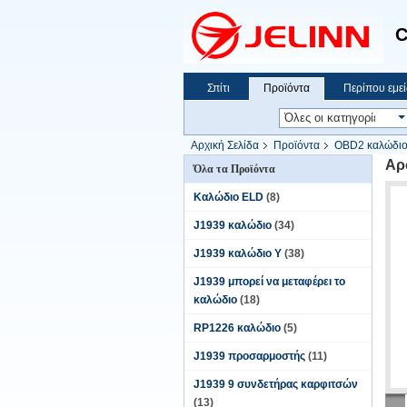
C
Σπίτι
Προϊόντα
Περίπου εμεί
Αρχική Σελίδα
Προϊόντα
OBD2 καλώδιο
Αρ
Όλα τα Προϊόντα
Καλώδιο ELD
(8)
J1939 καλώδιο
(34)
J1939 καλώδιο Υ
(38)
J1939 μπορεί να μεταφέρει το
καλώδιο
(18)
RP1226 καλώδιο
(5)
J1939 προσαρμοστής
(11)
J1939 9 συνδετήρας καρφιτσών
(13)