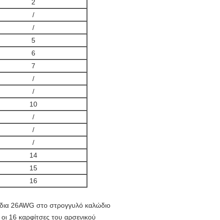
2
/
/
5
6
7
/
/
10
/
/
/
14
15
16
ώδια 26AWG στο στρογγυλό καλώδιο
οι 16 καρφίτσες του αρσενικού