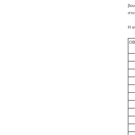
βου
στο
Η α
OB