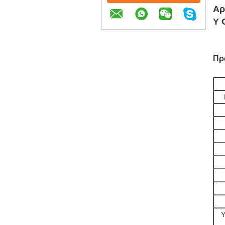
Αρ
Υ 
Πρ
Υ