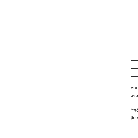
Αυτ
αντ
Υπά
βου