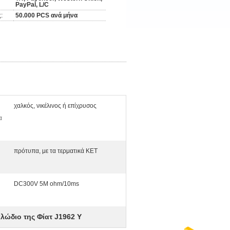
PayPal, L/C
:
50.000 PCS ανά μήνα
χαλκός, νικέλινος ή επίχρυσος
α
πρότυπα, με τα τερματικά KET
DC300V 5M ohm/10ms
λώδιο της Φίατ J1962 Υ