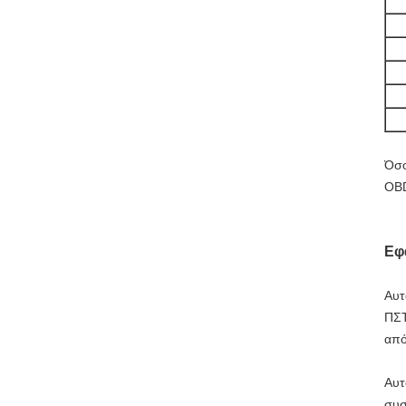
Όσο
OBD
Εφ
Αυτ
ΠΣΤ
από
Αυτ
συσ