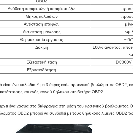
OBD2
Ανάθεση καρφιτσών ή καρφίτσα έξω
προσα
Μήκος καλωδίων
προσα
Αντίσταση επαφών
μέγι
Αντίσταση μόνωσης
ωμ 
Θερμοκρασία εργασίας
−25
Δοκιμή
100% ανοικτός, απότο
κ
Εξεταστική τάση
DC300V 
Εξουσιοδότηση
ό είναι ένα καλώδιο Υ με 3 άκρες ενός αρσενικού βουλώματος OBD2, 
ικατάστασης και ενός κοινού θηλυκού συνδετήρα OBD2.
ρχει ένα χάσμα στο διάφραγμα στη μέση του αρσενικού βουλώματος O
λώματος OBD2 μπορεί να συνδεθεί με τους θηλυκούς λιμένες OBD2 τ