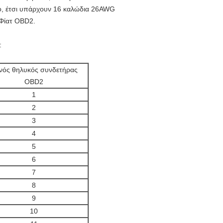
ο, έτσι υπάρχουν 16 καλώδια 26AWG
Φίατ OBD2.
:
ινός θηλυκός συνδετήρας
OBD2
1
2
3
4
5
6
7
8
9
10