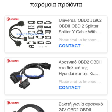
PRIVACY
παρόμοια προϊόντα
POLICY
Universal OBD2 J1962
OBDII OBD 2 Splitter
Spliter Y Cable With
Multi Mounting
Please email us for prices MOQ:100 τεμάχια
Brackets for All Car
CONTACT
Makes
Αρσενικό OBD2 OBDII
στο θηλυκό της
Hyundai και της Kia
OBD2 και το θηλυκό
Please email us for prices MOQ:100 τεμ
καλώδιο θραυστών Υ
CONTACT
OBD2
Σωστή γωνία αρσενικό
24V OBD2 OBDII