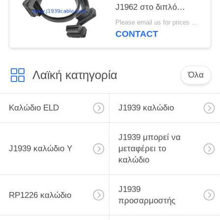
J1962 στο διπλό
θηλυκό επίπεδο
Please email us for prices MOQ:100 τεμ
καλώδιο Υ
CONTACT
Λαϊκή κατηγορία
Όλα
Καλώδιο ELD
J1939 καλώδιο
J1939 μπορεί να
J1939 καλώδιο Υ
μεταφέρει το
καλώδιο
J1939
RP1226 καλώδιο
προσαρμοστής