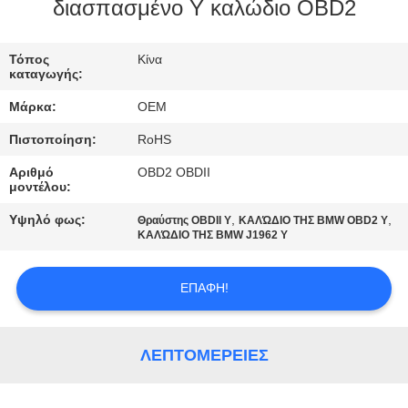
ΈΛΕΓΧΟΣ
διασπασμένο Υ καλώδιο OBD2
ΜΑΣ
Τόπος
Κίνα
καταγωγής:
ΕΛΆΤΕ
Μάρκα:
OEM
ΣΕ
Πιστοποίηση:
RoHS
ΕΠΑΦΉ
Αριθμό
OBD2 OBDII
ΜΕ
μοντέλου:
Υψηλό φως:
,
,
Θραύστης OBDII Υ
ΚΑΛΏΔΙΟ ΤΗΣ BMW OBD2 Υ
ΖΗΤΉΣΤΕ
ΚΑΛΏΔΙΟ ΤΗΣ BMW J1962 Υ
ΈΝΑ
ΕΠΑΦΉ!
ΑΠΌΣΠΑΣΜΑ
SITEMAP
ΛΕΠΤΟΜΈΡΕΙΕΣ