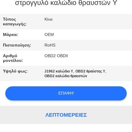
ΈΛΕΓΧΟΣ
στρογγυλό καλώδιο θραυστών Υ
ΜΑΣ
Τόπος
Κίνα
καταγωγής:
ΕΛΆΤΕ
Μάρκα:
OEM
ΣΕ
Πιστοποίηση:
RoHS
ΕΠΑΦΉ
Αριθμό
OBD2 OBDII
ΜΕ
μοντέλου:
Υψηλό φως:
,
,
J1962 καλώδιο Υ
OBD2 θραύστης Υ
ΖΗΤΉΣΤΕ
OBD2 καλώδιο θραυστών
ΈΝΑ
ΕΠΑΦΉ!
ΑΠΌΣΠΑΣΜΑ
SITEMAP
ΛΕΠΤΟΜΈΡΕΙΕΣ