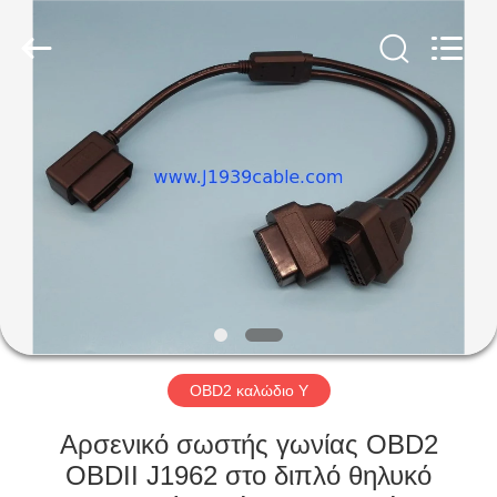
Co.,
Ltd..
All
Rights
Reserved.
Developed
by
ECER
ΣΠΊΤΙ
ΠΡΟΪΌΝΤΑ
ΠΕΡΊΠΟΥ
ΕΜΕΊΣ
ΓΎΡΟΣ
ΕΡΓΟΣΤΑΣΊΩΝ
OBD2 καλώδιο Υ
Αρσενικό σωστής γωνίας OBD2
ΠΟΙΟΤΙΚΌΣ
OBDII J1962 στο διπλό θηλυκό