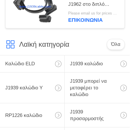
J1962 στο διπλό
θηλυκό επίπεδο
Please email us for prices MOQ:100 τεμ
καλώδιο Υ
ΕΠΙΚΟΙΝΩΝΊΑ
Λαϊκή κατηγορία
Όλα
Καλώδιο ELD
J1939 καλώδιο
J1939 μπορεί να
J1939 καλώδιο Υ
μεταφέρει το
καλώδιο
J1939
RP1226 καλώδιο
προσαρμοστής