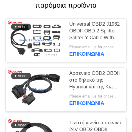
PRIVACY
παρόμοια προϊόντα
POLICY
Universal OBD2 J1962
OBDII OBD 2 Splitter
Spliter Y Cable With
Multi Mounting
Please email us for prices MOQ:100 τεμάχια
Brackets for All Car
ΕΠΙΚΟΙΝΩΝΊΑ
Makes
Αρσενικό OBD2 OBDII
στο θηλυκό της
Hyundai και της Kia
OBD2 και το θηλυκό
Please email us for prices MOQ:100 τεμ
καλώδιο θραυστών Υ
ΕΠΙΚΟΙΝΩΝΊΑ
OBD2
Σωστή γωνία αρσενικό
24V OBD2 OBDII