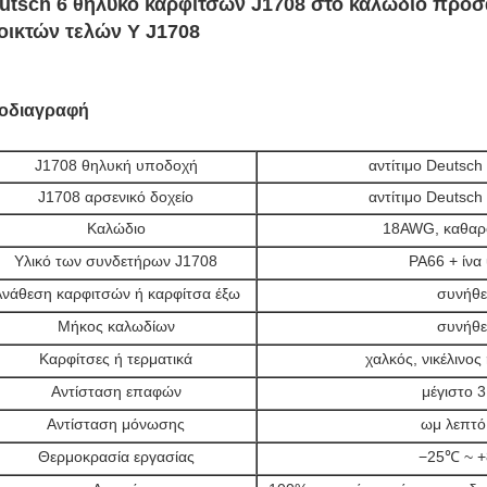
utsch 6 θηλυκό καρφιτσών J1708 στο καλώδιο προ
οικτών τελών Υ J1708
οδιαγραφή
J1708 θηλυκή υποδοχή
αντίτιμο Deutsch
J1708 αρσενικό δοχείο
αντίτιμο Deutsch
Καλώδιο
18AWG, καθαρ
Υλικό των συνδετήρων J1708
PA66 + ίνα
νάθεση καρφιτσών ή καρφίτσα έξω
συνήθε
Μήκος καλωδίων
συνήθε
Καρφίτσες ή τερματικά
χαλκός, νικέλινος
Αντίσταση επαφών
μέγιστο 3
Αντίσταση μόνωσης
ωμ λεπτό
Θερμοκρασία εργασίας
−25℃ ~ 