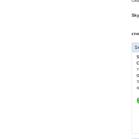
OBD
Sky
ετι
Στ
S
C
Υ
O
Τ
Φ