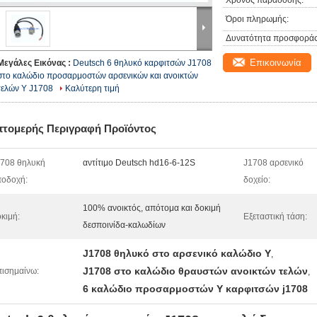
Χρόνος παράδοσης:
Όροι πληρωμής:
Δυνατότητα προσφοράς
Επικοινωνία
Μεγάλες Εικόνας :
Deutsch 6 θηλυκό καρφιτσών J1708
στο καλώδιο προσαρμοστών αρσενικών και ανοικτών
τελών Υ J1708
Καλύτερη τιμή
πτομερής Περιγραφή Προϊόντος
708 θηλυκή
αντίτιμο Deutsch hd16-6-12S
J1708 αρσενικό
οδοχή:
δοχείο:
100% ανοικτός, απότομα και δοκιμή
κιμή:
Εξεταστική τάση:
δεσποινίδα-καλωδίων
J1708 θηλυκό στο αρσενικό καλώδιο Υ
,
J1708 στο καλώδιο θραυστών ανοικτών τελών
ισημαίνω:
,
6 καλώδιο προσαρμοστών Υ καρφιτσών j1708