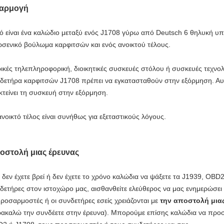
αρμογή
ό είναι ένα καλώδιο μεταξύ ενός J1708 γύρω από Deutsch 6 θηλυκή υ
ρσενικό βούλωμα καρφιτσών και ενός ανοικτού τέλους.
ικές τηλεπληροφορική, διοικητικές συσκευές στόλου ή συσκευές τεχνο
δετήρα καρφιτσών J1708 πρέπει να εγκατασταθούν στην εξόρμηση. Αυτ
κτείνει τη συσκευή στην εξόρμηση.
ανοικτό τέλος είναι συνήθως για εξεταστικούς λόγους.
οστολή μιας έρευνας
 δεν έχετε βρεί ή δεν έχετε το χρόνο καλώδια να ψάξετε τα J1939, OB
δετήρες στον ιστοχώρο μας, αισθανθείτε ελεύθερος να μας ενημερώσε
προσαρμοστές ή οι συνδετήρες εσείς χρειάζονται με
την αποστολή μια
ακαλώ την συνδέετε στην έρευνα). Μπορούμε επίσης
καλώδια
να προ