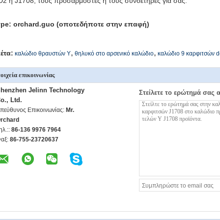
2 ή J1708, τους προσαρμοστές ή τους συνδετήρες για σας.
pe: orchard.guo (οποτεδήποτε στην επαφή)
,
,
κέτα:
καλώδιο θραυστών Υ
θηλυκό στο αρσενικό καλώδιο
καλώδιο 9 καρφιτσών d
οιχεία επικοινωνίας
henzhen Jelinn Technology
Στείλετε το ερώτημά σας 
o., Ltd.
πεύθυνος Επικοινωνίας:
Mr.
rchard
ηλ.::
86-136 9976 7964
αξ:
86-755-23720637