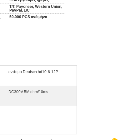
3-30 εργάσιμες ημέρες
T/T, Payoneer, Western Union,
PayPal, L/C
:
50.000 PCS ανά μήνα
αντίτιμο Deutsch hd10-6-12P
DC300V 5M ohm/10ms