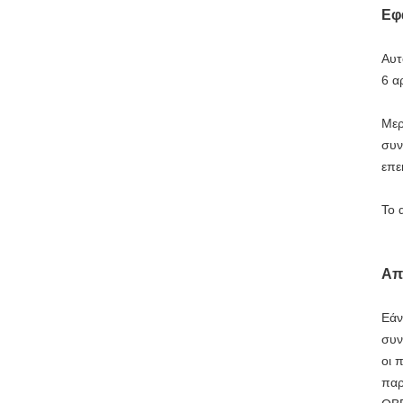
Εφ
Αυτ
6 α
Μερ
συν
επε
Το 
Απ
Εάν
συν
οι 
παρ