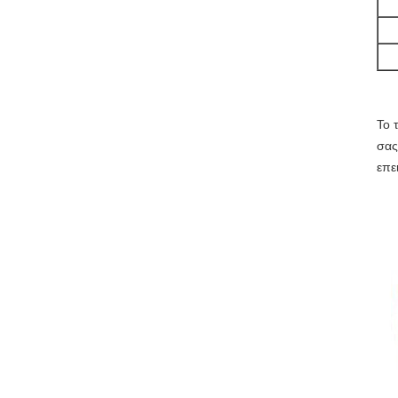
Το 
σας
επε