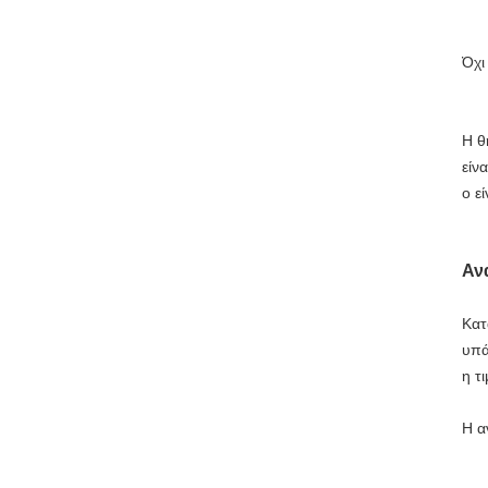
Όχι
Η θ
είν
ο ε
Αν
Κατ
υπά
η τ
Η α