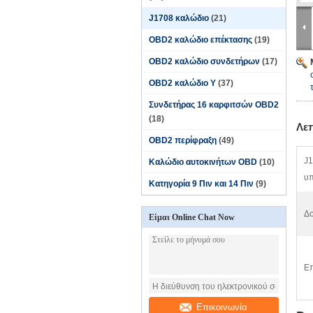
J1708 καλώδιο
(21)
OBD2 καλώδιο επέκτασης
(19)
OBD2 καλώδιο συνδετήρων
(17)
OBD2 καλώδιο Υ
(37)
Συνδετήρας 16 καρφιτσών OBD2
(18)
Λε
OBD2 περίφραξη
(49)
J1
Καλώδιο αυτοκινήτων OBD
(10)
υπ
Κατηγορία 9 Πιν και 14 Πιν
(9)
Δο
Είμαι Online Chat Now
Επ
Επικοινωνία