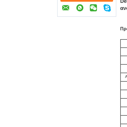
De
αν
Πρ
Α