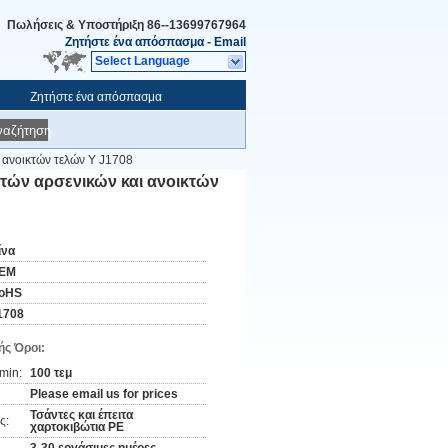
Πωλήσεις & Υποστήριξη
86--13699767964
Ζητήστε ένα απόσπασμα
-
Email
Select Language
Ζητήστε ένα απόσπασμα
ναζήτηση
 ανοικτών τελών Υ J1708
τών αρσενικών και ανοικτών
ίνα
EM
oHS
1708
ς Όροι:
min:
100 τεμ
Please email us for prices
Τσάντες και έπειτα
ς:
χαρτοκιβώτια PE