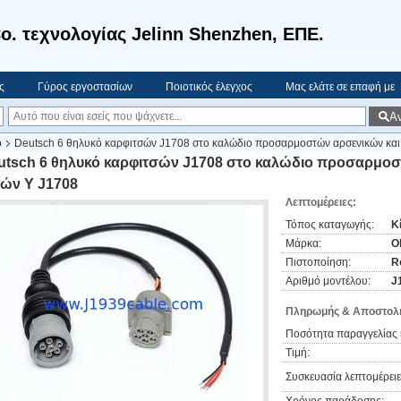
o. τεχνολογίας Jelinn Shenzhen, ΕΠΕ.
ς
Γύρος εργοστασίων
Ποιοτικός έλεγχος
Μας ελάτε σε επαφή με
Α
ο
Deutsch 6 θηλυκό καρφιτσών J1708 στο καλώδιο προσαρμοστών αρσενικών και
utsch 6 θηλυκό καρφιτσών J1708 στο καλώδιο προσαρμοσ
λών Υ J1708
Λεπτομέρειες:
Τόπος καταγωγής:
Κ
Μάρκα:
O
Πιστοποίηση:
R
Αριθμό μοντέλου:
J
Πληρωμής & Αποστολή
Ποσότητα παραγγελίας 
Τιμή:
Συσκευασία λεπτομέρειε