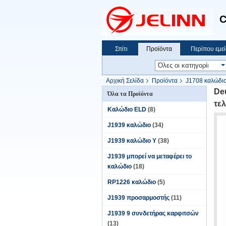
C
Σπίτι
Προϊόντα
Περίπου εμεί
Αρχική Σελίδα
Προϊόντα
J1708 καλώδι
De
Όλα τα Προϊόντα
τε
Καλώδιο ELD
(8)
J1939 καλώδιο
(34)
J1939 καλώδιο Υ
(38)
J1939 μπορεί να μεταφέρει το
καλώδιο
(18)
RP1226 καλώδιο
(5)
J1939 προσαρμοστής
(11)
J1939 9 συνδετήρας καρφιτσών
(13)