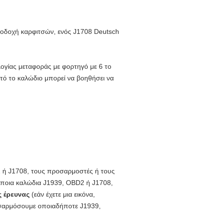
ποδοχή καρφιτσών, ενός J1708 Deutsch
λογίας μεταφοράς με φορτηγό με 6 το
ό το καλώδιο μπορεί να βοηθήσει να
D2 ή J1708, τους προσαρμοστές ή τους
ι ποια καλώδια J1939, OBD2 ή J1708,
ς έρευνας
(εάν έχετε μια εικόνα,
σαρμόσουμε οποιαδήποτε
J1939,