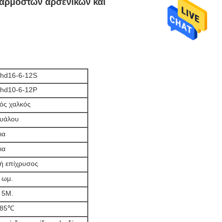
σαρμοστών αρσενικών και
 hd16-6-12S
 hd10-6-12P
ός χαλκός
 υάλου
ια
ια
 ή επίχρυσος
 ωμ.
 5M.
+85℃