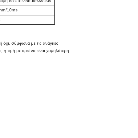
κιμή δεσποινίδα-καλωδίων
hm/10ms
ς
ή όχι,
σύμφωνα με τις ανάγκες
ι, η τιμή μπορεί να είναι χαμηλότερη