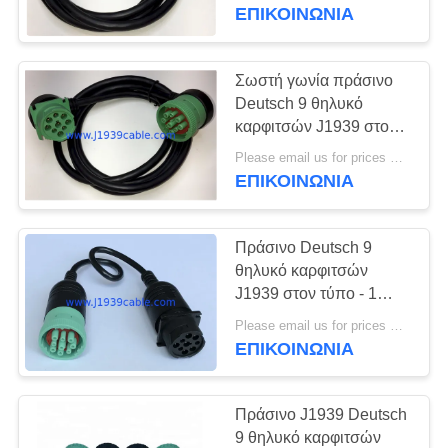
ΈΛΕΓΧΟΣ
J1939
ΕΠΙΚΟΙΝΩΝΊΑ
ΜΑΣ
Σωστή γωνία πράσινο
ΕΛΆΤΕ
Deutsch 9 θηλυκό
καρφιτσών J1939 στο
ΣΕ
αρσενικό καλώδιο
Please email us for prices MOQ:100 τεμ
ΕΠΑΦΉ
σωστής γωνίας J1939
ΕΠΙΚΟΙΝΩΝΊΑ
ΜΕ
Πράσινο Deutsch 9
ΖΗΤΉΣΤΕ
θηλυκό καρφιτσών
ΈΝΑ
J1939 στον τύπο - 1
αρσενικό J1939
ΑΠΌΣΠΑΣΜΑ
Please email us for prices MOQ:100 τεμ
ΜΠΟΡΕΊ να μεταφέρει
ΕΠΙΚΟΙΝΩΝΊΑ
το καλώδιο
SITEMAP
Πράσινο J1939 Deutsch
9 θηλυκό καρφιτσών