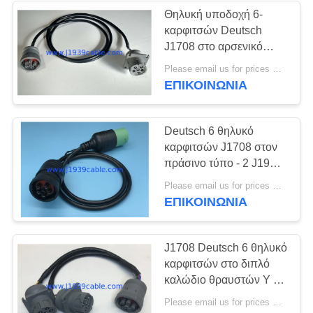
Θηλυκή υποδοχή 6-
καρφιτσών Deutsch
J1708 στο αρσενικό
καλώδιο δοχείων 6-
Please email us for prices MOQ:100 τεμ
καρφιτσών
ΕΠΙΚΟΙΝΩΝΊΑ
Deutsch 6 θηλυκό
καρφιτσών J1708 στον
πράσινο τύπο - 2 J1939
Deutsch 9 αρσενικό
Please email us for prices MOQ:100 τεμ
καλώδιο καρφιτσών
ΕΠΙΚΟΙΝΩΝΊΑ
J1708 Deutsch 6 θηλυκό
καρφιτσών στο διπλό
καλώδιο θραυστών Υ 6-
καρφιτσών αρσενικό
Please email us for prices MOQ:100 τεμ