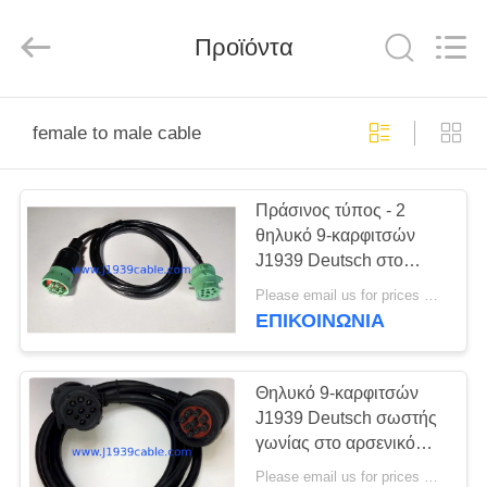
Co.,
Ltd..
All
Προϊόντα
Rights
Reserved.
Developed
by
ECER
ΣΠΊΤΙ
female to male cable
ΠΡΟΪΌΝΤΑ
Πράσινος τύπος - 2
θηλυκό 9-καρφιτσών
ΠΕΡΊΠΟΥ
J1939 Deutsch στο
ΕΜΕΊΣ
αρσενικό καλώδιο 9Pin
Please email us for prices MOQ:100 τεμ
J1939
ΕΠΙΚΟΙΝΩΝΊΑ
ΓΎΡΟΣ
ΕΡΓΟΣΤΑΣΊΩΝ
Θηλυκό 9-καρφιτσών
J1939 Deutsch σωστής
γωνίας στο αρσενικό
ΠΟΙΟΤΙΚΌΣ
καλώδιο σωστής γωνίας
Please email us for prices MOQ:100 τεμ