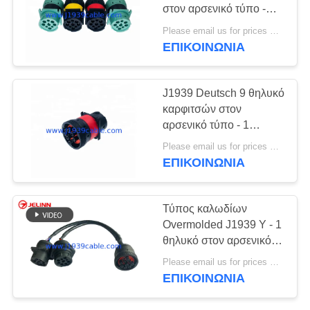
PRIVACY
στον αρσενικό τύπο -
POLICY
τετραγωνικός
Please email us for prices MOQ:100 τεμ
προσαρμοστής
ΕΠΙΚΟΙΝΩΝΊΑ
φλαντζών 2
J1939 Deutsch 9 θηλυκό
καρφιτσών στον
αρσενικό τύπο - 1
τετραγωνικός
Please email us for prices MOQ:100 τεμ
προσαρμοστής
ΕΠΙΚΟΙΝΩΝΊΑ
φλαντζών
Τύπος καλωδίων
Overmolded J1939 Υ - 1
θηλυκό στον αρσενικό
συνδετήρα DC300V 5M
Please email us for prices MOQ:100 PC
ohm/10ms
ΕΠΙΚΟΙΝΩΝΊΑ