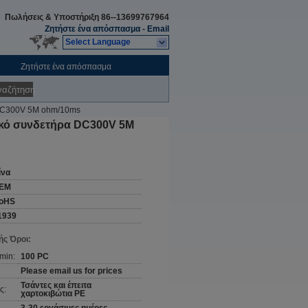
Πωλήσεις & Υποστήριξη
86--13699767964
Ζητήστε ένα απόσπασμα
-
Email
Select Language
Ζητήστε ένα απόσπασμα
ναζήτηση
 DC300V 5M ohm/10ms
ικό συνδετήρα DC300V 5M
ίνα
EM
oHS
1939
ς Όροι:
min:
100 PC
Please email us for prices
Τσάντες και έπειτα
ς:
χαρτοκιβώτια PE