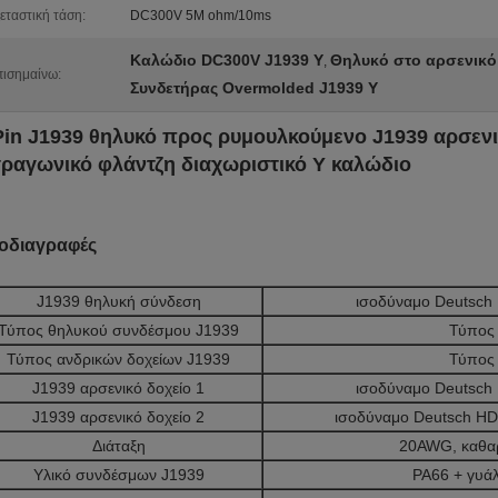
εταστική τάση:
DC300V 5M ohm/10ms
Καλώδιο DC300V J1939 Υ
Θηλυκό στο αρσενικό
,
ισημαίνω:
Συνδετήρας Overmolded J1939 Υ
Pin J1939 θηλυκό προς ρυμουλκούμενο J1939 αρσενι
τραγωνικό φλάντζη διαχωριστικό Y καλώδιο
οδιαγραφές
J1939 θηλυκή σύνδεση
ισοδύναμο Deutsch
Τύπος θηλυκού συνδέσμου J1939
Τύπος
Τύπος ανδρικών δοχείων J1939
Τύπος
J1939 αρσενικό δοχείο 1
ισοδύναμο Deutsch
J1939 αρσενικό δοχείο 2
ισοδύναμο Deutsch H
Διάταξη
20AWG, καθα
Υλικό συνδέσμων J1939
PA66 + γυάλ