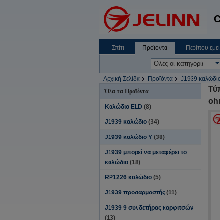
C
Σπίτι
Προϊόντα
Περίπου εμεί
Αρχική Σελίδα
Προϊόντα
J1939 καλώδι
Τύ
Όλα τα Προϊόντα
oh
Καλώδιο ELD
(8)
J1939 καλώδιο
(34)
J1939 καλώδιο Υ
(38)
J1939 μπορεί να μεταφέρει το
καλώδιο
(18)
RP1226 καλώδιο
(5)
J1939 προσαρμοστής
(11)
J1939 9 συνδετήρας καρφιτσών
(13)