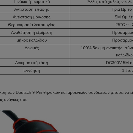
Πινάκια ή τερματικά
Άλλα, από χαλκό, νικελ
Αντίσταση επαφής
Τρία Ωμ το
Αντίσταση μόνωσης
5M Ωμ λε
Θερμοκρασία λειτουργίας
-25°C ~ 
Αναθέτηση ή εξαίρεση
Προσαρμο
μήκος καλωδίου
Προσαρμο
Δοκιμές
100% δοκιμή ανοικτής, σύν
καλωδίω
Δοκιμαστική τάση
DC300V 5M o
Εγγύηση
1 έτο
κρη των Deutsch 9-Pin θηλυκών και αρσενικών συνδέσεων μπορεί να ε
τις ανάγκες σας.