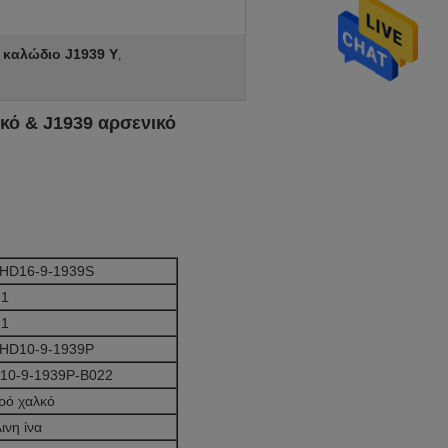
 καλώδιο J1939 Υ
,
κό & J1939 αρσενικό
 HD16-9-1939S
 1
 1
 HD10-9-1939P
D10-9-1939P-B022
ρό χαλκό
ινη ίνα