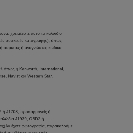
ονα, χρειάζεστε αυτό το καλώδιο
κές συσκευές καταγραφής), όπως
 ή σαρωτές ή αναγνώστες κώδικα
λ όπως η Kenworth, International,
rse, Navist και Western Star.
D2 ή J1708, προσαρμογείς ή
 καλώδια J1939, OBD2 ή
ας
(Αν έχετε φωτογραφία, παρακαλούμε