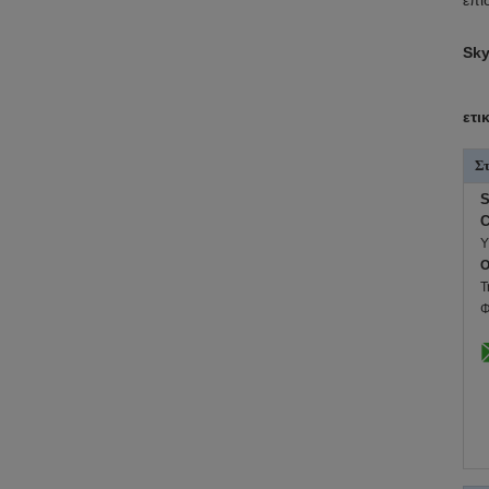
επι
Sky
ετι
Στ
S
C
Υ
O
Τ
Φ