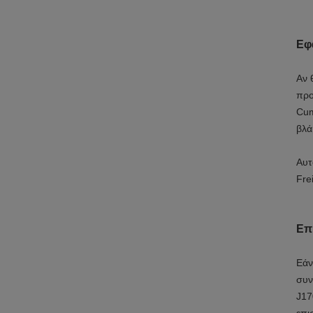
Εφ
Αν 
προ
Cum
βλά
Αυτ
Fre
Επ
Εάν
συν
J17