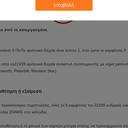
υποβολή
α από τα κατεργασμένα
utsch 9 Πιν
Τα αρσενικά δοχεία είναι τύπου 1, έτσι ώστε οι καρφίτσες 
 από τα
J1939 αρσενικά δοχεία είναι
στυλ συσσωρευτής με νήμα jamnut 
nworth, Peterbilt, Western Star).
αθέτηση ή εξαίρεση
ς περισσότερες περιπτώσεις, όλες οι 9 καρφίτσες του
J1939 ανδρικές κα
ώδια 20AWG στο καλώδιο.
οποθέτηση ή το pinout των καρτών μπορεί επίσης να προσαρμοστεί σύ