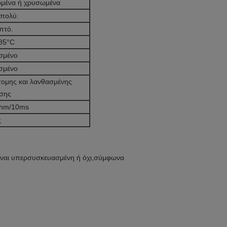
ωμένα ή χρυσωμένα
 πολύ.
πτό.
+85°C
σμένο
σμένο
τομης και λανθασμένης
σης
hm/10ms
ς
ίναι υπερσυσκευασμένη ή όχι,
σύμφωνα