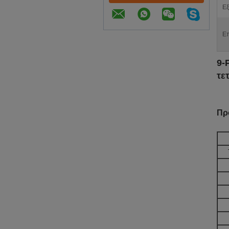
Εξ
Επ
9-
τε
Πρ