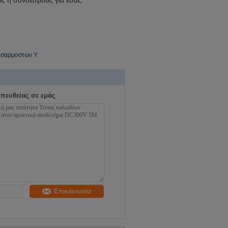
ς ή συνδέσμους για εσάς.
οσαρμοστών Υ
απευθείας σε εμάς
Επικοινωνία