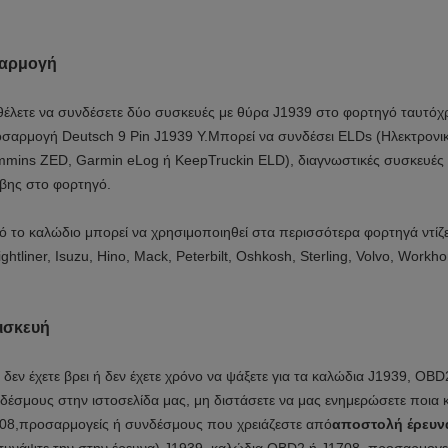
αρμογή
θέλετε να συνδέσετε δύο συσκευές με θύρα J1939 στο φορτηγό ταυτόχρ
σαρμογή Deutsch 9 Pin J1939 Y.Μπορεί να συνδέσει ELDs (Ηλεκτρονι
mins ZED, Garmin eLog ή KeepTruckin ELD), διαγνωστικές συσκευές
βης στο φορτηγό.
ό το καλώδιο μπορεί να χρησιμοποιηθεί στα περισσότερα φορτηγά ντίζε
ightliner, Isuzu, Hino, Mack, Peterbilt, Oshkosh, Sterling, Volvo, Workho
ισκευή
 δεν έχετε βρει ή δεν έχετε χρόνο να ψάξετε για τα καλώδια J1939, OB
δέσμους στην ιστοσελίδα μας, μη διστάσετε να μας ενημερώσετε ποια
08,προσαρμογείς ή συνδέσμους που χρειάζεστε από
αποστολή έρευν