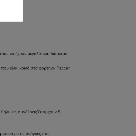
F τους να έχουν μεγαλύτερη διάμετρο.
που είναι κοινό στα φορτηγά Paccar
ι θηλυκές συνδέσεις
Υπάρχουν 9
μφωνα με τις ανάγκες σας.