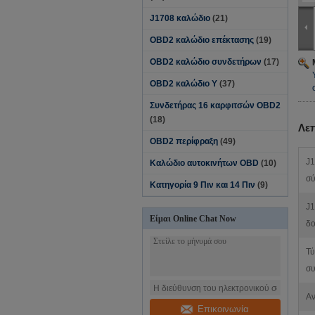
J1708 καλώδιο
(21)
OBD2 καλώδιο επέκτασης
(19)
OBD2 καλώδιο συνδετήρων
(17)
OBD2 καλώδιο Υ
(37)
Συνδετήρας 16 καρφιτσών OBD2
(18)
Λε
OBD2 περίφραξη
(49)
J1
Καλώδιο αυτοκινήτων OBD
(10)
σύ
Κατηγορία 9 Πιν και 14 Πιν
(9)
J1
Είμαι Online Chat Now
δο
Τύ
συ
Αν
Επικοινωνία