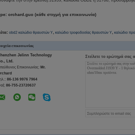
συνάψτε την στην έρευνα).
J1939, καλώδια OBD2 ή J1708, προσαρμογεί
pe: orchard.guo (κάθε στιγμή για επικοινωνία)
,
,
κέτα:
obd2 καλώδιο θραυστών Υ
καλώδιο τροφοδοσίας θραυστών Υ
καλώδιο πρ
οιχεία επικοινωνίας
henzhen Jelinn Technology
Στείλετε το ερώτημά σας 
o., Ltd.
πεύθυνος Επικοινωνίας:
Mr.
rchard
ηλ.::
86-136 9976 7964
αξ:
86-755-23720637