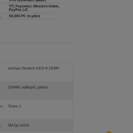
3-30 εργάσιμες ημέρες
T/T, Payoneer, Western Union,
PayPal, L/C
:
50.000 PC το μήνα
αντίτιμο Deutsch hd10-9-1939P
20AWG, καθαρός χαλκός
ας
Τύπος 1
:
5M Ωμ λεπτό.