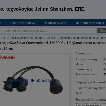
o. τεχνολογίας Jelinn Shenzhen, ΕΠΕ.
ς
Γύρος εργοστασίων
Ποιοτικός έλεγχος
Μας ελάτε σε επαφή με
Α
ο Υ
Τύπος καλωδίων Overmolded J1939 Υ - 1 θηλυκό στον αρσενικό συνδετήρα
πος καλωδίων Overmolded J1939 Υ - 1 θηλυκό στον αρσεν
m/10ms
Λεπτομέρειες:
Τόπος καταγωγής:
Κ
Μάρκα:
O
Πιστοποίηση:
R
Αριθμό μοντέλου:
J
Πληρωμής & Αποστολή
Ποσότητα παραγγελίας 
Τιμή:
Συσκευασία λεπτομέρειε