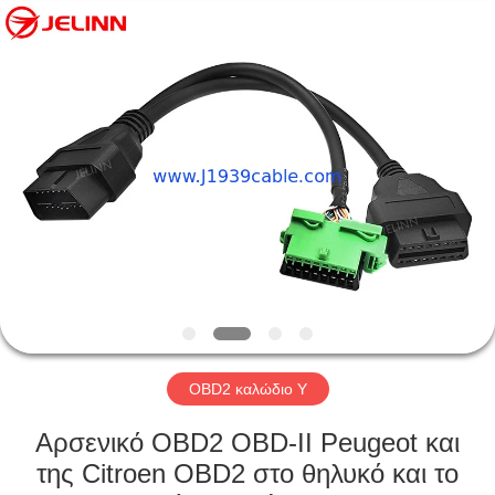
Co.,
Ltd..
All
Rights
Reserved.
Developed
by
ECER
ΣΠΊΤΙ
ΠΡΟΪΌΝΤΑ
ΠΕΡΊΠΟΥ
ΕΜΕΊΣ
ΓΎΡΟΣ
ΕΡΓΟΣΤΑΣΊΩΝ
OBD2 καλώδιο Υ
Αρσενικό OBD2 OBD-ΙΙ Peugeot και
ΠΟΙΟΤΙΚΌΣ
της Citroen OBD2 στο θηλυκό και το