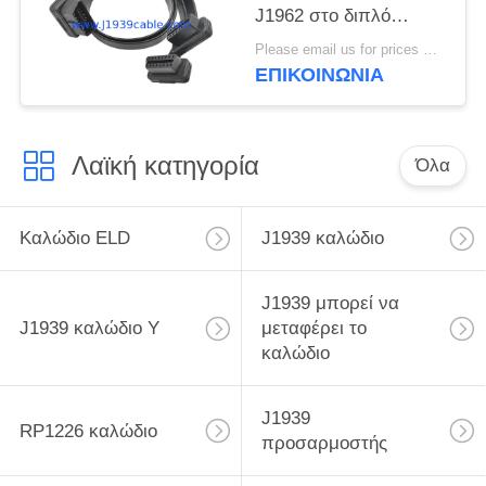
J1962 στο διπλό
θηλυκό επίπεδο
Please email us for prices MOQ:100 τεμ
καλώδιο Υ
ΕΠΙΚΟΙΝΩΝΊΑ
Λαϊκή κατηγορία
Όλα
Καλώδιο ELD
J1939 καλώδιο
J1939 μπορεί να
J1939 καλώδιο Υ
μεταφέρει το
καλώδιο
J1939
RP1226 καλώδιο
προσαρμοστής