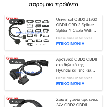
PRIVACY
παρόμοια προϊόντα
POLICY
Universal OBD2 J1962
OBDII OBD 2 Splitter
Spliter Y Cable With
Multi Mounting
Please email us for prices MOQ:100 τεμάχια
Brackets for All Car
ΕΠΙΚΟΙΝΩΝΊΑ
Makes
Αρσενικό OBD2 OBDII
στο θηλυκό της
Hyundai και της Kia
OBD2 και το θηλυκό
Please email us for prices MOQ:100 τεμ
καλώδιο θραυστών Υ
ΕΠΙΚΟΙΝΩΝΊΑ
OBD2
Σωστή γωνία αρσενικό
24V OBD2 OBDII