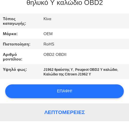
ΈΛΕΓΧΟΣ
θηλυκό Υ καλώδιο OBD2
ΜΑΣ
Τόπος
Κίνα
καταγωγής:
ΕΛΆΤΕ
Μάρκα:
OEM
ΣΕ
Πιστοποίηση:
RoHS
ΕΠΑΦΉ
Αριθμό
OBD2 OBDII
ΜΕ
μοντέλου:
Υψηλό φως:
,
,
J1962 θραύστης Υ
Peugeot OBD2 Υ καλώδιο
ΖΗΤΉΣΤΕ
Καλώδιο της Citroen J1962 Υ
ΈΝΑ
ΕΠΑΦΉ!
ΑΠΌΣΠΑΣΜΑ
SITEMAP
ΛΕΠΤΟΜΈΡΕΙΕΣ