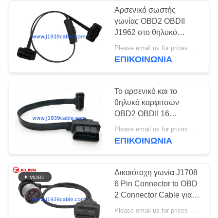
Αρσενικό σωστής
γωνίας OBD2 OBDII
J1962 στο θηλυκό
επίπεδο καλώδιο
Please email us for prices MOQ:100 τεμ
επέκτασης με το
ΕΠΙΚΟΙΝΩΝΊΑ
διακόπτη
Το αρσενικό και το
θηλυκό καρφιτσών
OBD2 OBDII 16
διασχίζουν στο θηλυκό
Please email us for prices MOQ:100 τεμ
καλώδιο επέκτασης
ΕΠΙΚΟΙΝΩΝΊΑ
OBD2
Δικαιότοχη γωνία J1708
6 Pin Connector to OBD
2 Connector Cable για
διάγνωση συσκευών ή
Please email us for prices MOQ:100 pcs
ιχνηλατηρίων