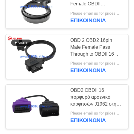
PRIVACY
Female OBDII
POLICY
Connector Extender
Please email us for prices MOQ:100 τεμάχια
With 16-core Wires
ΕΠΙΚΟΙΝΩΝΊΑ
OBD 2 OBD2 16pin
Male Female Pass
Through to OBDII 16 Pin
Main Cable
Please email us for prices MOQ:100 τεμάχια
ΕΠΙΚΟΙΝΩΝΊΑ
OBD2 OBDII 16
πορφυρό αρσενικό
καρφιτσών J1962 στη
θηλυκή επέκταση γύρω
Please email us for prices MOQ:100 τεμ
από το καλώδιο
ΕΠΙΚΟΙΝΩΝΊΑ