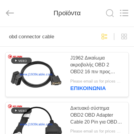
Co.,
Ltd..
All
Προϊόντα
Rights
Reserved.
Developed
by
ECER
ΣΠΊΤΙ
obd connector cable
ΠΡΟΪΌΝΤΑ
J1962 Δικαίωμα
ακροβολής OBD 2
ΠΕΡΊΠΟΥ
OBD2 16 πιν προς
ΕΜΕΊΣ
RS232 DB9 καλώδιο
Please email us for prices MOQ:100 τεμάχια
συνδέσμου
ΕΠΙΚΟΙΝΩΝΊΑ
ΓΎΡΟΣ
ΕΡΓΟΣΤΑΣΊΩΝ
Δικτυακό σύστημα
OBD2 OBD Adapter
Cable 20 Pin για OBDII
ΠΟΙΟΤΙΚΌΣ
για Tesla Model 3 Έτος
Please email us for prices MOQ:100 τεμάχια