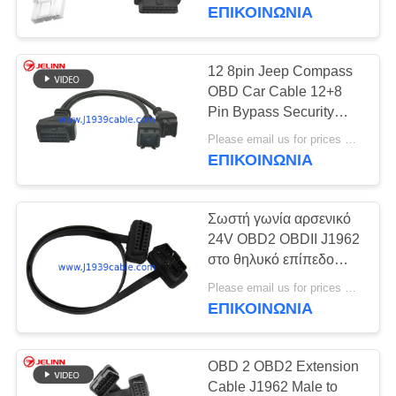
ΈΛΕΓΧΟΣ
2018
ΕΠΙΚΟΙΝΩΝΊΑ
ΜΑΣ
12 8pin Jeep Compass
ΕΛΆΤΕ
OBD Car Cable 12+8
Pin Bypass Security
ΣΕ
Gateway SGW Wire
Please email us for prices MOQ:100 τεμάχια
ΕΠΑΦΉ
Harness για Chrysler
ΕΠΙΚΟΙΝΩΝΊΑ
Jeep Dodge RAM FCA
ΜΕ
Alfa Fiat
Σωστή γωνία αρσενικό
ΖΗΤΉΣΤΕ
24V OBD2 OBDII J1962
ΈΝΑ
στο θηλυκό επίπεδο
καλώδιο επέκτασης
ΑΠΌΣΠΑΣΜΑ
Please email us for prices MOQ:100 τεμ
ΕΠΙΚΟΙΝΩΝΊΑ
SITEMAP
OBD 2 OBD2 Extension
Cable J1962 Male to