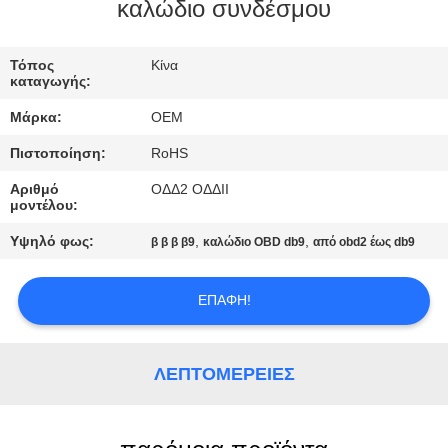
ΈΛΕΓΧΟΣ
καλώδιο συνδέσμου
ΜΑΣ
Τόπος
Κίνα
καταγωγής:
ΕΛΆΤΕ
Μάρκα:
OEM
ΣΕ
Πιστοποίηση:
RoHS
ΕΠΑΦΉ
Αριθμό
ΟΔΔ2 ΟΔΔII
ΜΕ
μοντέλου:
Υψηλό φως:
,
,
β β β β9
καλώδιο OBD db9
από obd2 έως db9
ΖΗΤΉΣΤΕ
ΈΝΑ
ΕΠΑΦΉ!
ΑΠΌΣΠΑΣΜΑ
ΛΕΠΤΟΜΈΡΕΙΕΣ
SITEMAP