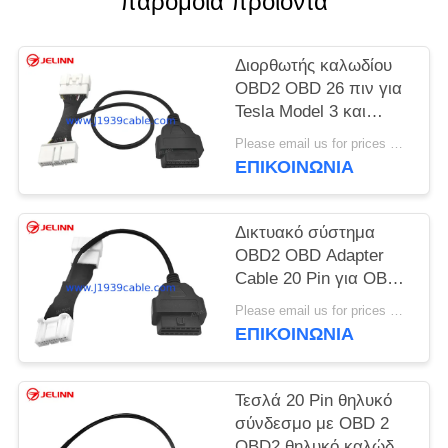
παρόμοια προϊόντα
PRIVACY
POLICY
Διορθωτής καλωδίου
OBD2 OBD 26 πιν για
Tesla Model 3 και
Model Y Έτος 2019-
Please email us for prices MOQ:100 τεμάχια
2023
ΕΠΙΚΟΙΝΩΝΊΑ
Δικτυακό σύστημα
OBD2 OBD Adapter
Cable 20 Pin για OBDII
για Tesla Model 3 Έτος
Please email us for prices MOQ:100 τεμάχια
2018
ΕΠΙΚΟΙΝΩΝΊΑ
Τεσλά 20 Pin θηλυκό
σύνδεσμο με OBD 2
OBD2 θηλυκό καλώδιο