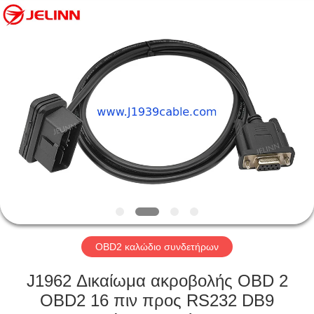
Co.,
Ltd..
All
Rights
Reserved.
Developed
by
ECER
ΣΠΊΤΙ
ΠΡΟΪΌΝΤΑ
ΠΕΡΊΠΟΥ
ΕΜΕΊΣ
ΓΎΡΟΣ
ΕΡΓΟΣΤΑΣΊΩΝ
OBD2 καλώδιο συνδετήρων
J1962 Δικαίωμα ακροβολής OBD 2
ΠΟΙΟΤΙΚΌΣ
OBD2 16 πιν προς RS232 DB9