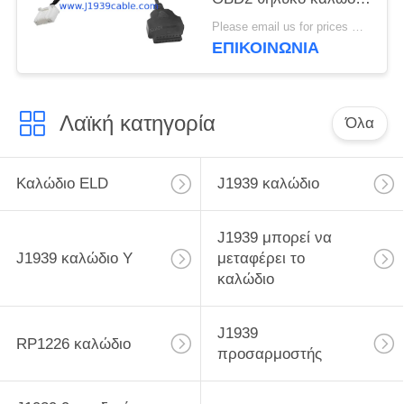
για το μοντέλο S και το
Please email us for prices MOQ:100 pcs
μοντέλο X Έτος 2016-
ΕΠΙΚΟΙΝΩΝΊΑ
2021
Λαϊκή κατηγορία
Όλα
Καλώδιο ELD
J1939 καλώδιο
J1939 μπορεί να
J1939 καλώδιο Υ
μεταφέρει το
καλώδιο
J1939
RP1226 καλώδιο
προσαρμοστής