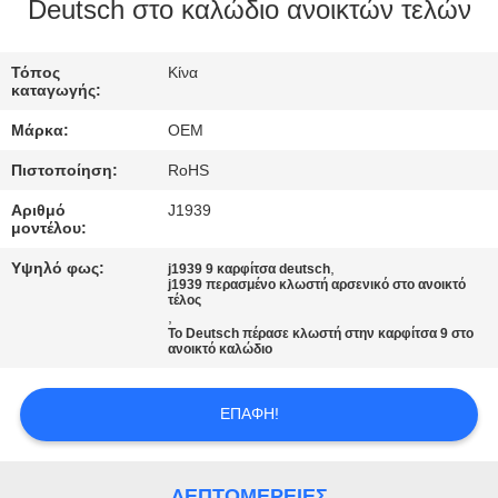
ΈΛΕΓΧΟΣ
Deutsch στο καλώδιο ανοικτών τελών
ΜΑΣ
Τόπος
Κίνα
καταγωγής:
ΕΛΆΤΕ
Μάρκα:
OEM
ΣΕ
Πιστοποίηση:
RoHS
ΕΠΑΦΉ
Αριθμό
J1939
ΜΕ
μοντέλου:
Υψηλό φως:
,
j1939 9 καρφίτσα deutsch
j1939 περασμένο κλωστή αρσενικό στο ανοικτό
ΖΗΤΉΣΤΕ
τέλος
,
ΈΝΑ
Το Deutsch πέρασε κλωστή στην καρφίτσα 9 στο
ανοικτό καλώδιο
ΑΠΌΣΠΑΣΜΑ
ΕΠΑΦΉ!
SITEMAP
ΛΕΠΤΟΜΈΡΕΙΕΣ