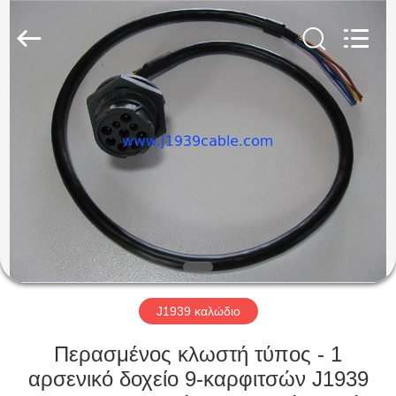
Co.,
Ltd..
All
Rights
Reserved.
Developed
by
ECER
ΣΠΊΤΙ
ΠΡΟΪΌΝΤΑ
ΠΕΡΊΠΟΥ
ΕΜΕΊΣ
ΓΎΡΟΣ
ΕΡΓΟΣΤΑΣΊΩΝ
J1939 καλώδιο
Περασμένος κλωστή τύπος - 1
ΠΟΙΟΤΙΚΌΣ
αρσενικό δοχείο 9-καρφιτσών J1939