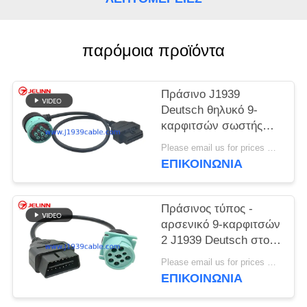
PRIVACY
POLICY
παρόμοια προϊόντα
Πράσινο J1939
Deutsch θηλυκό 9-
καρφιτσών σωστής
γωνίας σε J1962
Please email us for prices MOQ:100 τεμ
OBD2 16 θηλυκό
ΕΠΙΚΟΙΝΩΝΊΑ
καλώδιο καρφιτσών
Πράσινος τύπος -
αρσενικό 9-καρφιτσών
2 J1939 Deutsch στο
θηλυκό καλώδιο 6-
Please email us for prices MOQ:100 τεμ
καρφιτσών J1708
ΕΠΙΚΟΙΝΩΝΊΑ