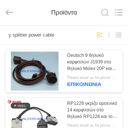
Co.,
Ltd..
All
Rights
Προϊόντα
Reserved.
Developed
by
ECER
ΣΠΊΤΙ
y splitter power cable
ΠΡΟΪΌΝΤΑ
Deutsch 9 θηλυκό
καρφιτσών J1939 στο
ΠΕΡΊΠΟΥ
θηλυκό Molex 20P και το
ΕΜΕΊΣ
αρσενικό καλώδιο
Please email us for prices MOQ:100 τεμ
θραυστών Υ J1939
ΕΠΙΚΟΙΝΩΝΊΑ
ΓΎΡΟΣ
ΕΡΓΟΣΤΑΣΊΩΝ
RP1226 γκρίζο αρσενικό
14 καρφιτσών στο
θηλυκό RP1226 και το
ΠΟΙΟΤΙΚΌΣ
θηλυκό καλώδιο
Please email us for prices MOQ:100 PC