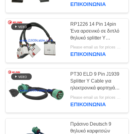
ΈΛΕΓΧΟΣ
θραυστών Υ 16
ΕΠΙΚΟΙΝΩΝΊΑ
καρφιτσών OBD2 OBDII
ΜΑΣ
RP1226 14 Pin 14pin
ΕΛΆΤΕ
Ένα αρσενικό σε διπλό
θηλυκό splitter Y
ΣΕ
καλώδιο
Please email us for prices MOQ:100 τεμάχια
ΕΠΑΦΉ
ΕΠΙΚΟΙΝΩΝΊΑ
ΜΕ
PT30 ELD 9 Pin J1939
ΖΗΤΉΣΤΕ
Splitter Y Cable για
ΈΝΑ
ηλεκτρονικά φορτηγά
φορτηγά
ΑΠΌΣΠΑΣΜΑ
Please email us for prices MOQ:100 τεμάχια
ΕΠΙΚΟΙΝΩΝΊΑ
SITEMAP
Πράσινο Deutsch 9
θηλυκό καρφιτσών