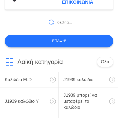
ΕΠΙΚΟΙΝΩΝΊΑ
θραυστών Υ J1939
loading...
ΕΠΑΦΉ!
Λαϊκή κατηγορία
Όλα
Καλώδιο ELD
J1939 καλώδιο
J1939 μπορεί να
J1939 καλώδιο Υ
μεταφέρει το
καλώδιο