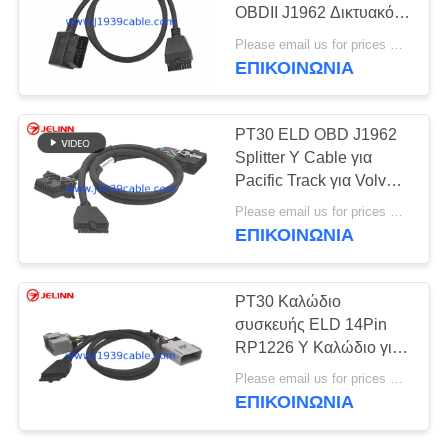
PRIVACY
OBDII J1962 Δικτυακό
POLICY
ηλεκτρονικό σύστημα
Please email us for prices MOQ:100 τεμάχια
καταγραφής για φορτηγά
ΕΠΙΚΟΙΝΩΝΊΑ
Volvo ή Mack στη
Βόρεια Αμερική
PT30 ELD OBD J1962
Splitter Y Cable για
Pacific Track για Volvo ή
Mack Trucks στη Βόρεια
Please email us for prices MOQ:100 τεμάχια
Αμερική
ΕΠΙΚΟΙΝΩΝΊΑ
PT30 Καλώδιο
συσκευής ELD 14Pin
RP1226 Y Καλώδιο για
ηλεκτρονική συσκευή
Please email us for prices MOQ:100 τεμάχια
καταγραφής φορτίων
ΕΠΙΚΟΙΝΩΝΊΑ
βαρέων φορτηγών στη
Βόρεια Αμερική