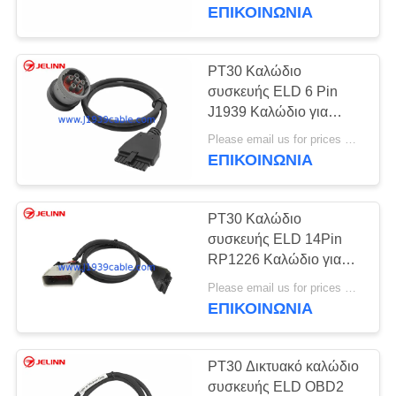
ΈΛΕΓΧΟΣ
καταγραφής για φορτηγά
ΕΠΙΚΟΙΝΩΝΊΑ
Volvo ή Mack στη
Βόρεια Αμερική
ΜΑΣ
PT30 Καλώδιο
ΕΛΆΤΕ
συσκευής ELD 6 Pin
J1939 Καλώδιο για
ΣΕ
ηλεκτρονική συσκευή
Please email us for prices MOQ:100 τεμάχια
ΕΠΑΦΉ
καταγραφής τροφίμων
ΕΠΙΚΟΙΝΩΝΊΑ
βαρέα φορτηγά στη
ΜΕ
Βόρεια Αμερική
PT30 Καλώδιο
ΖΗΤΉΣΤΕ
συσκευής ELD 14Pin
ΈΝΑ
RP1226 Καλώδιο για
ηλεκτρονική συσκευή
ΑΠΌΣΠΑΣΜΑ
Please email us for prices MOQ:100 τεμάχια
καταγραφής φορτηγών
ΕΠΙΚΟΙΝΩΝΊΑ
βαρέων φορτίων στη
Βόρεια Αμερική
SITEMAP
PT30 Δικτυακό καλώδιο
συσκευής ELD OBD2