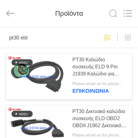
Co.,
Ltd..
All
Rights
Προϊόντα
Reserved.
Developed
by
ECER
ΣΠΊΤΙ
pt30 eld
ΠΡΟΪΌΝΤΑ
PT30 Καλώδιο
συσκευής ELD 9 Pin
ΠΕΡΊΠΟΥ
J1939 Καλώδιο για
ΕΜΕΊΣ
ηλεκτρονική συσκευή
Please email us for prices MOQ:100 τεμάχια
υλοτομίας βαρέα
ΕΠΙΚΟΙΝΩΝΊΑ
φορτηγά στη Βόρεια
ΓΎΡΟΣ
Αμερική
ΕΡΓΟΣΤΑΣΊΩΝ
PT30 Δικτυακό καλώδιο
συσκευής ELD OBD2
OBDII J1962 Δικτυακό
ΠΟΙΟΤΙΚΌΣ
ηλεκτρονικό σύστημα
Please email us for prices MOQ:100 τεμάχια