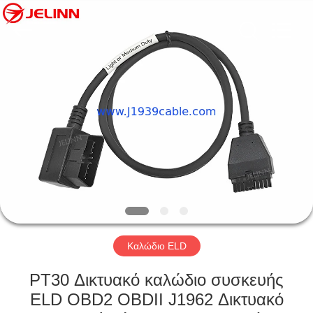
Co.,
Ltd..
All
Rights
Reserved.
Developed
by
ECER
ΣΠΊΤΙ
ΠΡΟΪΌΝΤΑ
ΠΕΡΊΠΟΥ
ΕΜΕΊΣ
ΓΎΡΟΣ
ΕΡΓΟΣΤΑΣΊΩΝ
Καλώδιο ELD
PT30 Δικτυακό καλώδιο συσκευής
ΠΟΙΟΤΙΚΌΣ
ELD OBD2 OBDII J1962 Δικτυακό