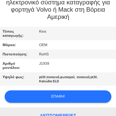
ΈΛΕΓΧΟΣ
ηλεκτρονικό σύστημα καταγραφής για
φορτηγά Volvo ή Mack στη Βόρεια
Αμερική
ΜΑΣ
ΕΛΆΤΕ
Τόπος
Κίνα
ΣΕ
καταγωγής:
ΕΠΑΦΉ
Μάρκα:
OEM
ΜΕ
Πιστοποίηση:
RoHS
Αριθμό
J1939
ΖΗΤΉΣΤΕ
μοντέλου:
ΈΝΑ
Υψηλό φως:
,
,
pt30 συσκευή φωτισμού
συσκευή pt30
Καλώδιο ELD
ΑΠΌΣΠΑΣΜΑ
ΕΠΑΦΉ!
SITEMAP
ΛΕΠΤΟΜΈΡΕΙΕΣ