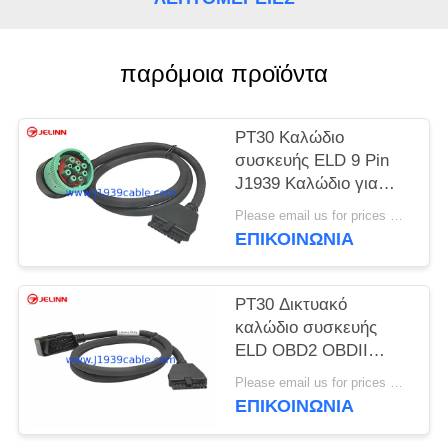
PRIVACY
POLICY
παρόμοια προϊόντα
PT30 Καλώδιο
συσκευής ELD 9 Pin
J1939 Καλώδιο για
ηλεκτρονική συσκευή
Please email us for prices MOQ:100 τεμάχια
υλοτομίας βαρέα
ΕΠΙΚΟΙΝΩΝΊΑ
φορτηγά στη Βόρεια
Αμερική
PT30 Δικτυακό
καλώδιο συσκευής
ELD OBD2 OBDII
J1962 Δικτυακό
Please email us for prices MOQ:100 τεμάχια
ηλεκτρονικό σύστημα
ΕΠΙΚΟΙΝΩΝΊΑ
καταγραφής για
φορτηγά Volvo ή Mack