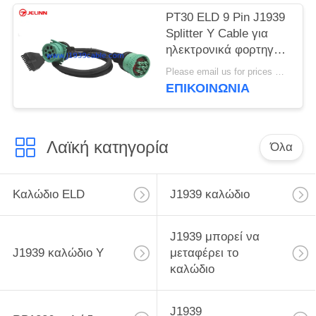
στη Βόρεια Αμερική
PT30 ELD 9 Pin J1939
Splitter Y Cable για
ηλεκτρονικά φορτηγά
φορτηγά
Please email us for prices MOQ:100 τεμάχια
ΕΠΙΚΟΙΝΩΝΊΑ
Λαϊκή κατηγορία
Όλα
Καλώδιο ELD
J1939 καλώδιο
J1939 μπορεί να
J1939 καλώδιο Υ
μεταφέρει το
καλώδιο
J1939