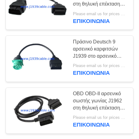
PRIVACY
στη θηλυκή επέκταση
POLICY
OBD2 γύρω από το
Please email us for prices MOQ:100 τεμ
καλώδιο
ΕΠΙΚΟΙΝΩΝΊΑ
Πράσινο Deutsch 9
αρσενικό καρφιτσών
J1939 στο αρσενικό
J1962 OBD OBD-ΙΙ
Please email us for prices MOQ:100 τεμ
ΜΠΟΡΕΊ να μεταφέρει
ΕΠΙΚΟΙΝΩΝΊΑ
το καλώδιο
OBD OBD-ΙΙ αρσενικό
σωστής γωνίας J1962
στη θηλυκή επέκταση
γύρω από το καλώδιο
Please email us for prices MOQ:100 τεμ
ΕΠΙΚΟΙΝΩΝΊΑ