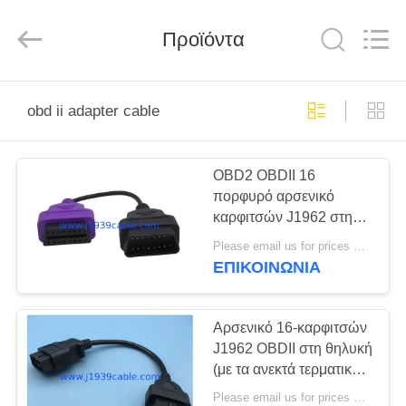
Co.,
Ltd..
All
Rights
Προϊόντα
Reserved.
Developed
by
ECER
ΣΠΊΤΙ
obd ii adapter cable
ΠΡΟΪΌΝΤΑ
OBD2 OBDII 16
πορφυρό αρσενικό
ΠΕΡΊΠΟΥ
καρφιτσών J1962 στη
ΕΜΕΊΣ
θηλυκή επέκταση γύρω
Please email us for prices MOQ:100 τεμ
από το καλώδιο
ΕΠΙΚΟΙΝΩΝΊΑ
ΓΎΡΟΣ
ΕΡΓΟΣΤΑΣΊΩΝ
Αρσενικό 16-καρφιτσών
J1962 OBDII στη θηλυκή
(με τα ανεκτά τερματικά)
ΠΟΙΟΤΙΚΌΣ
επέκταση OBD2 γύρω
Please email us for prices MOQ:100 τεμ