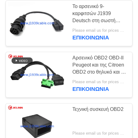
Το αρσενικό 9-
καρφιτσών J1939
Deutsch στη σωστή
γωνία αρσενικό 16
Please email us for prices MOQ:100 τεμ
καρφιτσών J1962 OBD-
ΕΠΙΚΟΙΝΩΝΊΑ
ΙΙ ΜΠΟΡΕΊ να μεταφέρει
το καλώδιο
Αρσενικό OBD2 OBD-ΙΙ
Peugeot και της Citroen
OBD2 στο θηλυκό και το
θηλυκό Υ καλώδιο
Please email us for prices MOQ:100 τεμ
OBD2
ΕΠΙΚΟΙΝΩΝΊΑ
Τεχνική συσκευή OBD2
Please email us for prices MOQ:100 τεμάχια