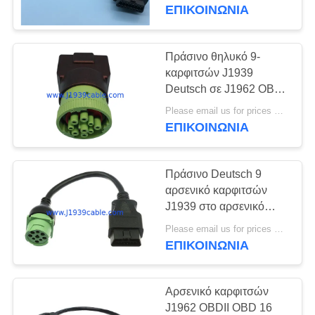
ΈΛΕΓΧΟΣ
από το καλώδιο
ΕΠΙΚΟΙΝΩΝΊΑ
ΜΑΣ
Πράσινο θηλυκό 9-
ΕΛΆΤΕ
καρφιτσών J1939
Deutsch σε J1962 OBD-
ΣΕ
ΙΙ OBD 16 θηλυκός
Please email us for prices MOQ:100 τεμ
ΕΠΑΦΉ
προσαρμοστής
ΕΠΙΚΟΙΝΩΝΊΑ
καρφιτσών
ΜΕ
Πράσινο Deutsch 9
ΖΗΤΉΣΤΕ
αρσενικό καρφιτσών
ΈΝΑ
J1939 στο αρσενικό
J1962 OBD2 OBD-ΙΙ
ΑΠΌΣΠΑΣΜΑ
Please email us for prices MOQ:100 τεμ
ΜΠΟΡΕΊ να μεταφέρει
ΕΠΙΚΟΙΝΩΝΊΑ
το καλώδιο
SITEMAP
Αρσενικό καρφιτσών
J1962 OBDII OBD 16