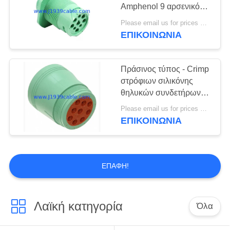
PRIVACY
Amphenol 9 αρσενικός
POLICY
συνδετήρας
Please email us for prices MOQ:100 τεμ
βουλωμάτων καρφιτσών
ΕΠΙΚΟΙΝΩΝΊΑ
5
J1939 με 9 καρφίτσες
RP1226 καλώδιο
Πράσινος τύπος - Crimp
στρόφιων σιλικόνης
θηλυκών συνδετήρων 2
J1939 επαφή με 9
Please email us for prices MOQ:100 PC
τερματικά
ΕΠΙΚΟΙΝΩΝΊΑ
11
J1939
ΕΠΑΦΉ!
προσαρμοστής
Λαϊκή κατηγορία
Όλα