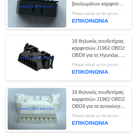
PRIVACY
βουλωμάτων καρφιτσών
POLICY
J1962 OBD2 OBDII με
Please email us for prices MOQ:100 τεμ
τις ευθείες καρφίτσες
ΕΠΙΚΟΙΝΩΝΊΑ
5
RP1226 καλώδιο
16 θηλυκός συνδετήρας
καρφιτσών J1962 OBD2
OBDII για τη Hyundai, τη
Kia και τα αυτοκίνητα
Please email us for prices MOQ:100 τεμ
Chrysler
ΕΠΙΚΟΙΝΩΝΊΑ
11
16 θηλυκός συνδετήρας
J1939
καρφιτσών J1962 OBD2
OBDII για τα αυτοκίνητα
προσαρμοστής
της Toyota και της
Please email us for prices MOQ:100 τεμ
Nissan
ΕΠΙΚΟΙΝΩΝΊΑ