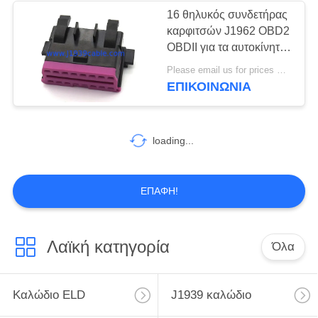
16 θηλυκός συνδετήρας
καρφιτσών J1962 OBD2
13
OBDII για τα αυτοκίνητα
J1939 9 συνδετήρας
του Volkswagen, Skoda
Please email us for prices MOQ:100 τεμ
και Audi
ΕΠΙΚΟΙΝΩΝΊΑ
καρφιτσών
loading...
21
ΕΠΑΦΉ!
J1708 καλώδιο
Λαϊκή κατηγορία
Όλα
Καλώδιο ELD
J1939 καλώδιο