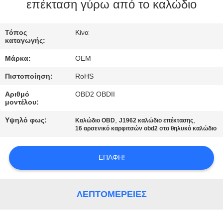
ΈΛΕΓΧΟΣ
επέκταση γύρω από το καλώδιο
ΜΑΣ
Τόπος
Κίνα
καταγωγής:
ΕΛΆΤΕ
Μάρκα:
OEM
ΣΕ
Πιστοποίηση:
RoHS
ΕΠΑΦΉ
Αριθμό
OBD2 OBDII
ΜΕ
μοντέλου:
Υψηλό φως:
,
,
Καλώδιο OBD
J1962 καλώδιο επέκτασης
ΖΗΤΉΣΤΕ
16 αρσενικό καρφιτσών obd2 στο θηλυκό καλώδιο
ΈΝΑ
ΕΠΑΦΉ!
ΑΠΌΣΠΑΣΜΑ
SITEMAP
ΛΕΠΤΟΜΈΡΕΙΕΣ