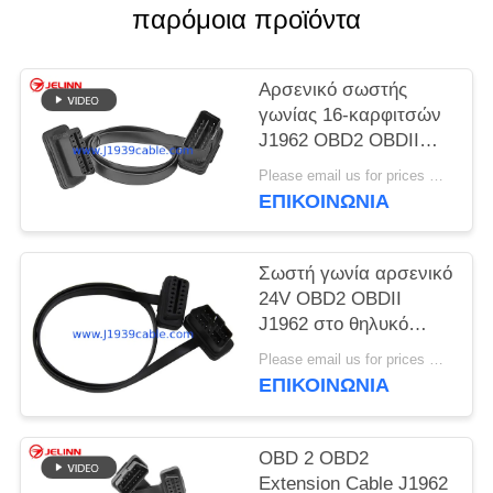
PRIVACY
παρόμοια προϊόντα
POLICY
Αρσενικό σωστής
γωνίας 16-καρφιτσών
J1962 OBD2 OBDII
στο θηλυκό επίπεδο
Please email us for prices MOQ:100 τεμ
καλώδιο επέκτασης
ΕΠΙΚΟΙΝΩΝΊΑ
Σωστή γωνία αρσενικό
24V OBD2 OBDII
J1962 στο θηλυκό
επίπεδο καλώδιο
Please email us for prices MOQ:100 τεμ
επέκτασης
ΕΠΙΚΟΙΝΩΝΊΑ
OBD 2 OBD2
Extension Cable J1962