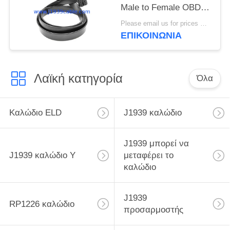
Male to Female OBDII
Connector Extender
Please email us for prices MOQ:100 τεμάχια
With 16-core Wires
ΕΠΙΚΟΙΝΩΝΊΑ
Λαϊκή κατηγορία
Όλα
Καλώδιο ELD
J1939 καλώδιο
J1939 μπορεί να
J1939 καλώδιο Υ
μεταφέρει το
καλώδιο
J1939
RP1226 καλώδιο
προσαρμοστής