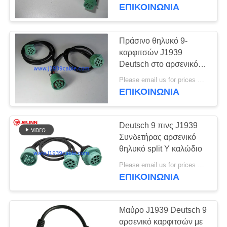
ΈΛΕΓΧΟΣ
καρφιτσών αρσενικό
ΕΠΙΚΟΙΝΩΝΊΑ
ΜΑΣ
Πράσινο θηλυκό 9-
ΕΛΆΤΕ
καρφιτσών J1939
Deutsch στο αρσενικό
ΣΕ
και περασμένο κλωστή
Please email us for prices MOQ:100 τεμ
ΕΠΑΦΉ
J1939 αρσενικό Υ
ΕΠΙΚΟΙΝΩΝΊΑ
καλώδιο J1939
ΜΕ
Deutsch 9 πινς J1939
ΖΗΤΉΣΤΕ
Συνδετήρας αρσενικό
ΈΝΑ
θηλυκό split Y καλώδιο
ΑΠΌΣΠΑΣΜΑ
Please email us for prices MOQ:100 τεμάχια
ΕΠΙΚΟΙΝΩΝΊΑ
SITEMAP
Μαύρο J1939 Deutsch 9
αρσενικό καρφιτσών με