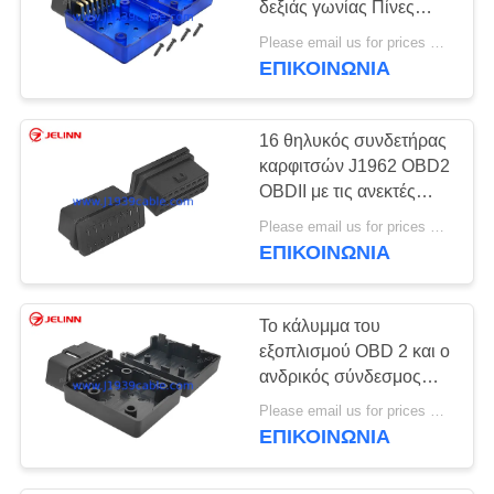
δεξιάς γωνίας Πίνες
OBD2 Σύνδεσμος με
Please email us for prices MOQ:100 τεμάχια
θήκη
ΕΠΙΚΟΙΝΩΝΊΑ
16 θηλυκός συνδετήρας
καρφιτσών J1962 OBD2
OBDII με τις ανεκτές
ευθείες καρφίτσες
Please email us for prices MOQ:100 τεμ
ΕΠΙΚΟΙΝΩΝΊΑ
Το κάλυμμα του
εξοπλισμού OBD 2 και ο
ανδρικός σύνδεσμος
OBD2 με ευθεία
Please email us for prices MOQ:100 τεμάχια
καρφίτσα
ΕΠΙΚΟΙΝΩΝΊΑ