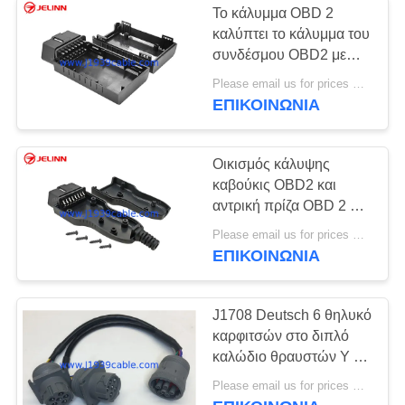
Το κάλυμμα OBD 2
καλύπτει το κάλυμμα του
συνδέσμου OBD2 με
ευθεία πρίζα
Please email us for prices MOQ:100 τεμάχια
ΕΠΙΚΟΙΝΩΝΊΑ
Οικισμός κάλυψης
καβούκις OBD2 και
αντρική πρίζα OBD 2 με
καμπυλωμένες
Please email us for prices MOQ:100 τεμάχια
καρφίτσες
ΕΠΙΚΟΙΝΩΝΊΑ
J1708 Deutsch 6 θηλυκό
καρφιτσών στο διπλό
καλώδιο θραυστών Υ 6-
καρφιτσών αρσενικό
Please email us for prices MOQ:100 τεμ