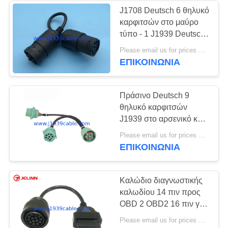
J1708 Deutsch 6 θηλυκό
καρφιτσών στο μαύρο
τύπο - 1 J1939 Deutsch
9 αρσενικό καλώδιο
Please email us for prices MOQ:100 τεμ
καρφιτσών
ΕΠΙΚΟΙΝΩΝΊΑ
Πράσινο Deutsch 9
θηλυκό καρφιτσών
J1939 στο αρσενικό και
περασμένο κλωστή
Please email us for prices MOQ:100 τεμ
J1939 αρσενικό Υ
ΕΠΙΚΟΙΝΩΝΊΑ
καλώδιο προσαρμοστών
J1939
Καλώδιο διαγνωστικής
καλωδίου 14 πιν προς
OBD 2 OBD2 16 πιν για
Caterpillar
Please email us for prices MOQ:100 τεμάχια