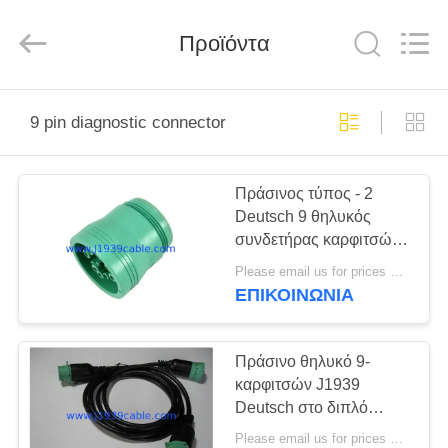
Co.,
Ltd..
All
Rights
Προϊόντα
Reserved.
Developed
by
ECER
ΣΠΊΤΙ
9 pin diagnostic connector
ΠΡΟΪΌΝΤΑ
Πράσινος τύπος - 2
Deutsch 9 θηλυκός
ΠΕΡΊΠΟΥ
συνδετήρας καρφιτσών
ΕΜΕΊΣ
J1939 με 9 τερματικά
Please email us for prices MOQ:100 τεμ
ΕΠΙΚΟΙΝΩΝΊΑ
ΓΎΡΟΣ
ΕΡΓΟΣΤΑΣΊΩΝ
Πράσινο θηλυκό 9-
καρφιτσών J1939
Deutsch στο διπλό
ΠΟΙΟΤΙΚΌΣ
καλώδιο θραυστών Υ 9-
Please email us for prices MOQ:100 τεμ