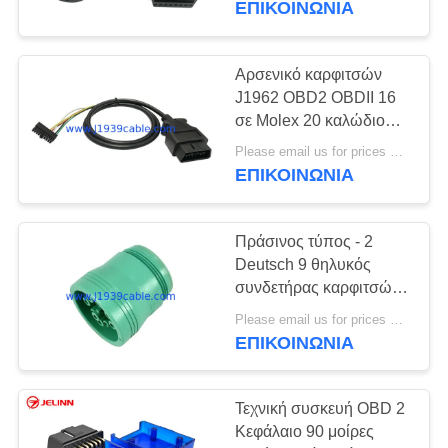
ΕΠΙΚΟΙΝΩΝΊΑ
Αρσενικό καρφιτσών
J1962 OBD2 OBDII 16
σε Molex 20 καλώδιο
θηλυκών συνδετήρων
Please email us for prices MOQ:100 τεμ
καρφιτσών
ΕΠΙΚΟΙΝΩΝΊΑ
Πράσινος τύπος - 2
Deutsch 9 θηλυκός
συνδετήρας καρφιτσών
J1939 με 9 τερματικά
Please email us for prices MOQ:100 τεμ
ΕΠΙΚΟΙΝΩΝΊΑ
Τεχνική συσκευή OBD 2
Κεφάλαιο 90 μοίρες