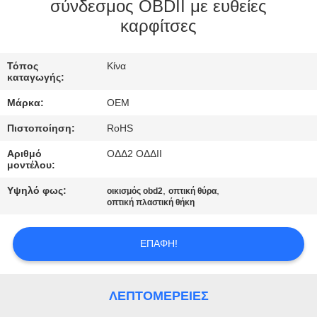
ΈΛΕΓΧΟΣ
σύνδεσμος OBDII με ευθείες
καρφίτσες
ΜΑΣ
Τόπος
Κίνα
ΕΛΆΤΕ
καταγωγής:
ΣΕ
Μάρκα:
OEM
ΕΠΑΦΉ
Πιστοποίηση:
RoHS
ΜΕ
Αριθμό
ΟΔΔ2 ΟΔΔII
μοντέλου:
ΖΗΤΉΣΤΕ
Υψηλό φως:
,
,
οικισμός obd2
οπτική θύρα
οπτική πλαστική θήκη
ΈΝΑ
ΑΠΌΣΠΑΣΜΑ
ΕΠΑΦΉ!
SITEMAP
ΛΕΠΤΟΜΈΡΕΙΕΣ