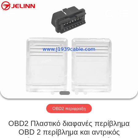
Co.,
Ltd..
All
Rights
Reserved.
Developed
by
ECER
ΣΠΊΤΙ
ΠΡΟΪΌΝΤΑ
ΠΕΡΊΠΟΥ
ΕΜΕΊΣ
ΓΎΡΟΣ
ΕΡΓΟΣΤΑΣΊΩΝ
OBD2 περίφραξη
OBD2 Πλαστικό διαφανές περίβλημα
ΠΟΙΟΤΙΚΌΣ
OBD 2 περίβλημα και αντρικός