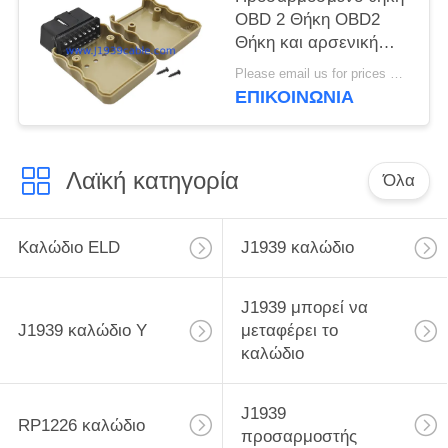
OBD 2 Θήκη OBD2
Θήκη και αρσενική
πρίζα με ευθεία
Please email us for prices MOQ:100 pcs
καρφίτσα
ΕΠΙΚΟΙΝΩΝΊΑ
Λαϊκή κατηγορία
Όλα
Καλώδιο ELD
J1939 καλώδιο
J1939 μπορεί να
J1939 καλώδιο Υ
μεταφέρει το
καλώδιο
J1939
RP1226 καλώδιο
προσαρμοστής