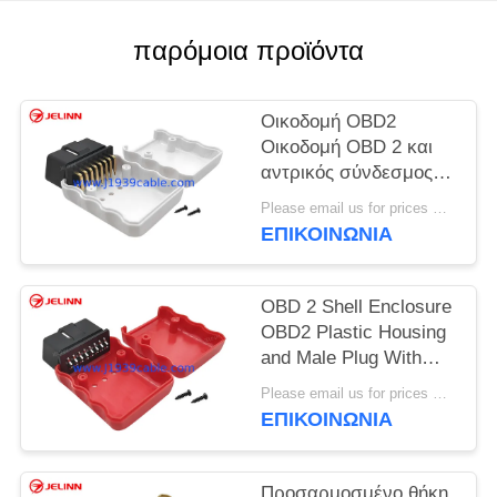
PRIVACY
POLICY
παρόμοια προϊόντα
Οικοδομή OBD2
Οικοδομή OBD 2 και
αντρικός σύνδεσμος
με πινές δεξιάς γωνίας
Please email us for prices MOQ:100 τεμάχια
ΕΠΙΚΟΙΝΩΝΊΑ
OBD 2 Shell Enclosure
OBD2 Plastic Housing
and Male Plug With
Curved Pin and Screws
Please email us for prices MOQ:100 pcs
ΕΠΙΚΟΙΝΩΝΊΑ
Προσαρμοσμένο θήκη