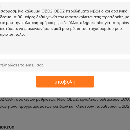
Εγγύηση
made the plastic mold of the OBD2 OBDII enclosure and the OBD2 OB
have a full set of machines and equipments and an excellent team of s
σης μηχανές εμβολιασμού που μπορούν να κατασκευάσουν αυτά τα περ
ματα OBD2 OBDII σύμφωνα με το καλούπι.
ό το περίβλημα OBD2 OBDII είναι με snaps και τύπωση-fit στυλ.
αρμογή
υποβολή
ό το περίβλημα OBD2 OBDII μπορεί να χρησιμοποιηθεί για την συναρ
2 CAN, συσκευών ρυθμίσεως Nitro OBD2, εργαλείων ρυθμίσεως ECU,
οκινήτων, προγραμματιστών κλειδιών και κλείστρων παραθύρων OBD2
ισκευή