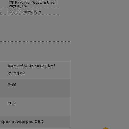
T/T, Payoneer, Western Union,
PayPal, L/C
:
500.000 PC το μήνα
Άλλα, από χαλκό, νικελωμένα ή
χρυσωμένα
PA66
ABS
ισμός συνδέσμου OBD