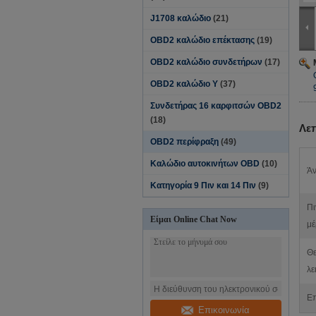
J1708 καλώδιο
(21)
OBD2 καλώδιο επέκτασης
(19)
OBD2 καλώδιο συνδετήρων
(17)
OBD2 καλώδιο Υ
(37)
Συνδετήρας 16 καρφιτσών OBD2
(18)
Λε
OBD2 περίφραξη
(49)
Καλώδιο αυτοκινήτων OBD
(10)
Άν
Κατηγορία 9 Πιν και 14 Πιν
(9)
Πι
Είμαι Online Chat Now
μέ
Θ
λε
Επ
Επικοινωνία