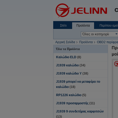
C
Σπίτι
Προϊόντα
Περίπου εμεί
Αρχική Σελίδα
Προϊόντα
OBD2 περίφρα
Πρ
Όλα τα Προϊόντα
μοί
Καλώδιο ELD
(8)
J1939 καλώδιο
(34)
J1939 καλώδιο Υ
(38)
J1939 μπορεί να μεταφέρει το
καλώδιο
(18)
RP1226 καλώδιο
(5)
J1939 προσαρμοστής
(11)
J1939 9 συνδετήρας καρφιτσών
(13)