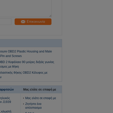
Επικοινωνία
osure OBD2 Plastic Housing and Male
 Pin and Screws
OBD 2 Κεφάλαιο 90 μοίρες δεξιάς γωνίας
εσμος με θήκη
πλαστικής θήκης OBD2 Κέλυφος με
ν
καρφιτσών
Μας ελάτε σε επαφή με
θηλυκός
Μας ελάτε σε επαφή με
ών J1939
Ζητήστε ένα
απόσπασμα
ς κλωστή