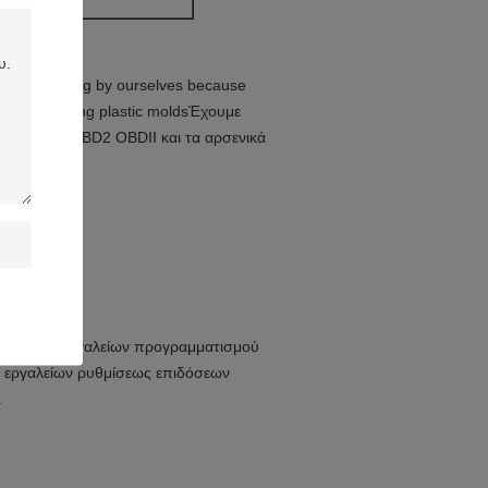
1 έτος
DII male plug by ourselves because
taff for making plastic moldsΈχουμε
ιβλήματα OBD2 OBDII και τα αρσενικά
μολόγηση εργαλείων προγραμματισμού
 εργαλείων ρυθμίσεως επιδόσεων
.