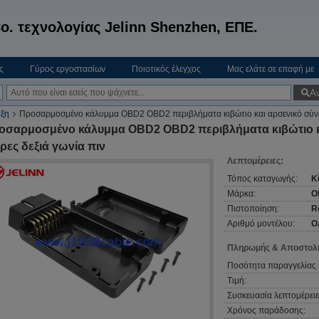
o. τεχνολογίας Jelinn Shenzhen, ΕΠΕ.
ς
Γύρος εργοστασίων
Ποιοτικός έλεγχος
Μας ελάτε σε επαφή με
Α
ξη
Προσαρμοσμένο κάλυμμα OBD2 OBD2 περιβλήματα κιβώτιο και αρσενικό σύνδε
οσαρμοσμένο κάλυμμα OBD2 OBD2 περιβλήματα κιβώτιο κα
ρες δεξιά γωνία πιν
Λεπτομέρειες:
Τόπος καταγωγής:
Κ
Μάρκα:
O
Πιστοποίηση:
R
Αριθμό μοντέλου:
Ο
Πληρωμής & Αποστολή
Ποσότητα παραγγελίας 
Τιμή:
Συσκευασία λεπτομέρειε
Χρόνος παράδοσης: