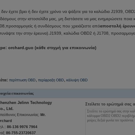
 δεν έχετε βρει ή δεν έχετε χρόνο να ψάξετε για τα καλώδια J1939, OB
δέσμους στην ιστοσελίδα μας, μη διστάσετε να μας ενημερώσετε ποια
08,προσαρμογείς ή συνδέσμους που χρειάζεστε από
αποστολή έρευν
συνάψτε την στην έρευνα).
J1939, καλώδια OBD2 ή J1708, προσαρμογεί
pe: orchard.guo (κάθε στιγμή για επικοινωνία)
,
,
κέτα:
περίπτωση OBD
περίφραξη OBD
κάλυψη OBD
οιχεία επικοινωνίας
henzhen Jelinn Technology
Στείλετε το ερώτημά σας 
o., Ltd.
πεύθυνος Επικοινωνίας:
Mr.
rchard
ηλ.::
86-136 9976 7964
αξ:
86-755-23720637