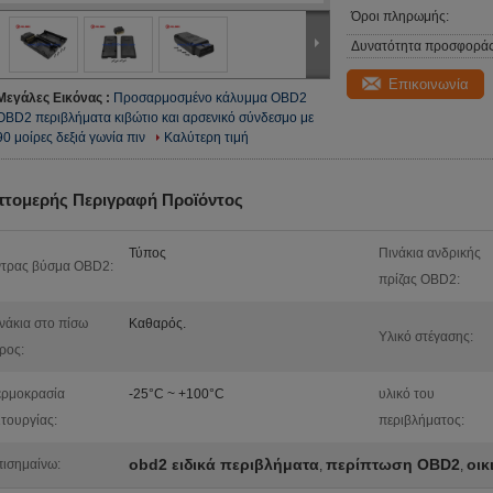
Όροι πληρωμής:
Δυνατότητα προσφοράς
Επικοινωνία
Μεγάλες Εικόνας :
Προσαρμοσμένο κάλυμμα OBD2
OBD2 περιβλήματα κιβώτιο και αρσενικό σύνδεσμο με
90 μοίρες δεξιά γωνία πιν
Καλύτερη τιμή
πτομερής Περιγραφή Προϊόντος
Τύπος
Πινάκια ανδρικής
τρας βύσμα OBD2:
πρίζας OBD2:
νάκια στο πίσω
Καθαρός.
Υλικό στέγασης:
ρος:
ερμοκρασία
-25°C ~ +100°C
υλικό του
ιτουργίας:
περιβλήματος:
obd2 ειδικά περιβλήματα
περίπτωση OBD2
οικ
ισημαίνω:
,
,