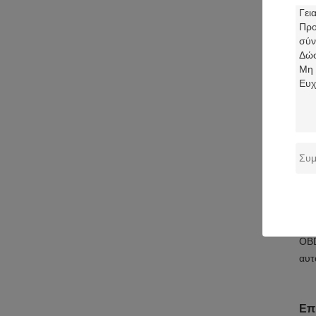
We 
we 
επί
βύσ
Αυτ
Εφ
Αυτ
OBD
αυτ
Επ