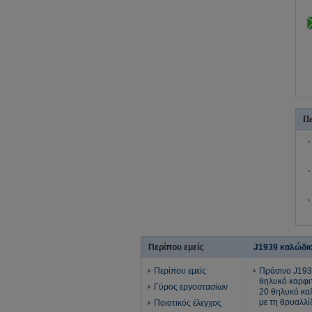
Πε
Περίπου εμείς
J1939 καλώδι
Περίπου εμείς
Πράσινο J193
θηλυκό καρφι
Γύρος εργοστασίων
20 θηλυκό κα
με τη θρυαλλί
Ποιοτικός έλεγχος