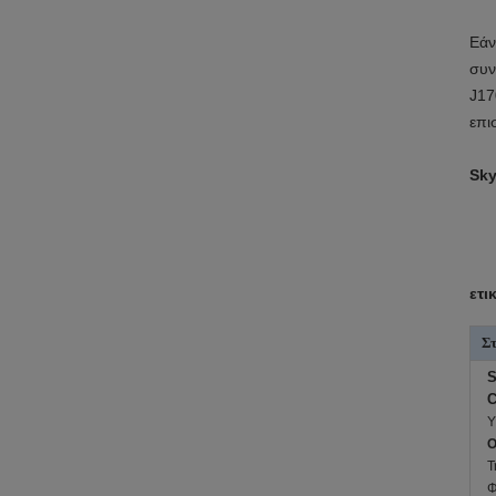
Εάν
συν
J17
επι
Sky
ετι
Στ
S
C
Υ
O
Τ
Φ