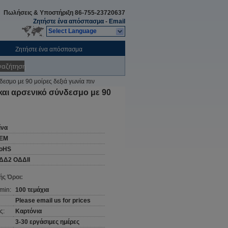
Πωλήσεις & Υποστήριξη
86-755-23720637
Ζητήστε ένα απόσπασμα
-
Email
Select Language
Ζητήστε ένα απόσπασμα
ναζήτηση
σμο με 90 μοίρες δεξιά γωνία πιν
ι αρσενικό σύνδεσμο με 90
ίνα
EM
oHS
ΔΔ2 ΟΔΔII
ς Όροι:
min:
100 τεμάχια
Please email us for prices
ς:
Καρτόνια
3-30 εργάσιμες ημέρες