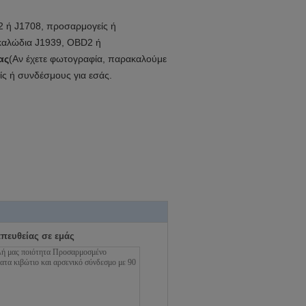
D2 ή J1708, προσαρμογείς ή
 καλώδια J1939, OBD2 ή
ας
(Αν έχετε φωτογραφία, παρακαλούμε
ς ή συνδέσμους για εσάς.
απευθείας σε εμάς