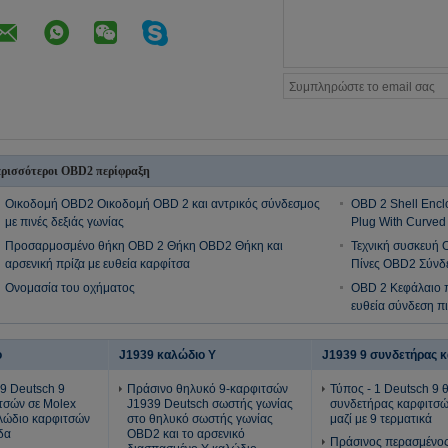
ρισσότεροι OBD2 περίφραξη
Οικοδομή OBD2 Οικοδομή OBD 2 και αντρικός σύνδεσμος
OBD 2 Shell Encl
με πινές δεξιάς γωνίας
Plug With Curved
Προσαρμοσμένο θήκη OBD 2 Θήκη OBD2 Θήκη και
Τεχνική συσκευή 
αρσενική πρίζα με ευθεία καρφίτσα
Πίνες OBD2 Σύνδ
Ονομασία του οχήματος
OBD 2 Κεφάλαιο 
ευθεία σύνδεση πι
ο
J1939 καλώδιο Υ
J1939 9 συνδετήρας 
9 Deutsch 9
Πράσινο θηλυκό 9-καρφιτσών
Τύπος - 1 Deutsch 9 
τσών σε Molex
J1939 Deutsch σωστής γωνίας
συνδετήρας καρφιτσ
λώδιο καρφιτσών
στο θηλυκό σωστής γωνίας
μαζί με 9 τερματικά
δα
OBD2 και το αρσενικό
Πράσινος περασμένο