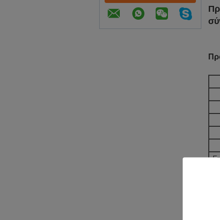
Πρ
σύ
Πρ
Επ