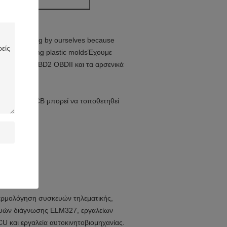
1 έτος
DII male plug by ourselves because
taff for making plastic moldsΈχουμε
ιβλήματα OBD2 OBDII και τα αρσενικά
σμος στο PCB μπορεί να τοποθετηθεί
ναρμολόγηση συσκευών τηλεματικής,
κευών διάγνωσης ELM327, εργαλείων
 και εργαλεία αυτοκινητοβιομηχανίας.