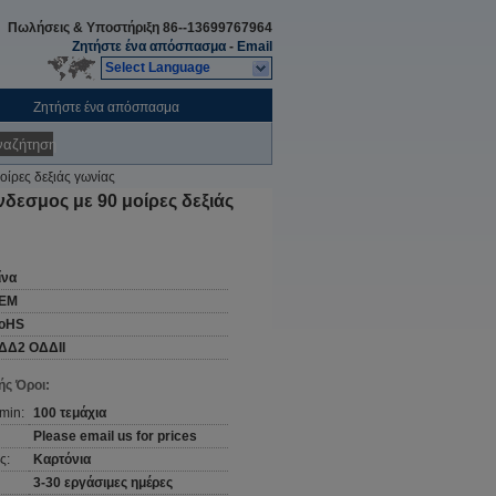
Πωλήσεις & Υποστήριξη
86--13699767964
Ζητήστε ένα απόσπασμα
-
Email
Select Language
Ζητήστε ένα απόσπασμα
ναζήτηση
ίρες δεξιάς γωνίας
δεσμος με 90 μοίρες δεξιάς
ίνα
EM
oHS
ΔΔ2 ΟΔΔII
ς Όροι:
min:
100 τεμάχια
Please email us for prices
ς:
Καρτόνια
3-30 εργάσιμες ημέρες