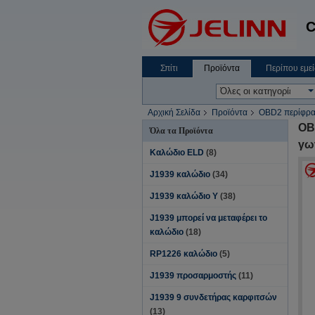
C
Σπίτι
Προϊόντα
Περίπου εμεί
Αρχική Σελίδα
Προϊόντα
OBD2 περίφρα
OB
Όλα τα Προϊόντα
γω
Καλώδιο ELD
(8)
J1939 καλώδιο
(34)
J1939 καλώδιο Υ
(38)
J1939 μπορεί να μεταφέρει το
καλώδιο
(18)
RP1226 καλώδιο
(5)
J1939 προσαρμοστής
(11)
J1939 9 συνδετήρας καρφιτσών
(13)