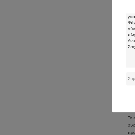
We 
we 
επί
βύσ
Αυτ
εκεί
Αυτ
Εφ
Το 
συσ
προ