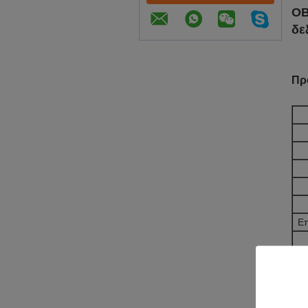
OB
δε
Πρ
Επ