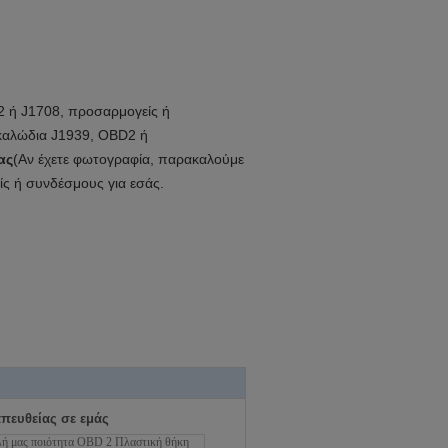
D2 ή J1708, προσαρμογείς ή
 καλώδια J1939, OBD2 ή
ας
(Αν έχετε φωτογραφία, παρακαλούμε
ς ή συνδέσμους για εσάς.
απευθείας σε εμάς