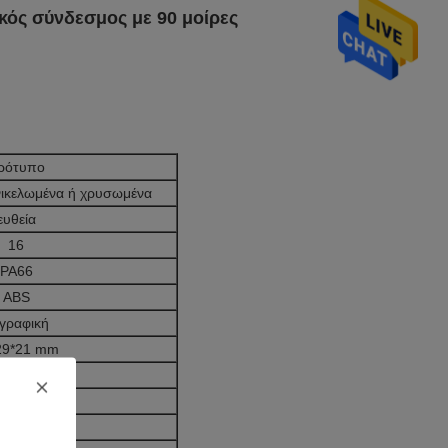
κός σύνδεσμος με 90 μοίρες
ρότυπο
νικελωμένα ή χρυσωμένα
ευθεία
16
PA66
ABS
γραφική
29*21 mm
Ωμ το πολύ.
Ωμ λεπτό.
C ~ +100°C