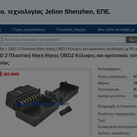
o. τεχνολογίας Jelinn Shenzhen, ΕΠΕ.
ς
Γύρος εργοστασίων
Ποιοτικός έλεγχος
Μας ελάτε σε επαφή με
Α
ξη
OBD 2 Πλαστική θήκη θήκης OBD2 Κέλυφος και αρσενικός σύνδεσμος με 90 μο
D 2 Πλαστική θήκη θήκης OBD2 Κέλυφος και αρσενικός σύν
νίας
Λεπτομέρειες:
Τόπος καταγωγής:
Κ
Μάρκα:
O
Πιστοποίηση:
R
Αριθμό μοντέλου:
Ο
Πληρωμής & Αποστολή
Ποσότητα παραγγελίας 
Τιμή:
Συσκευασία λεπτομέρειε
Χρόνος παράδοσης: