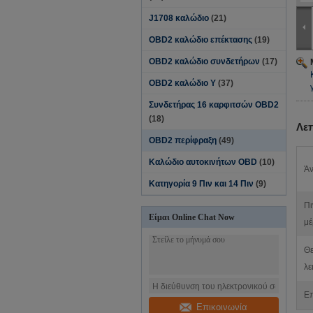
J1708 καλώδιο
(21)
OBD2 καλώδιο επέκτασης
(19)
OBD2 καλώδιο συνδετήρων
(17)
OBD2 καλώδιο Υ
(37)
Συνδετήρας 16 καρφιτσών OBD2
(18)
Λε
OBD2 περίφραξη
(49)
Καλώδιο αυτοκινήτων OBD
(10)
Άν
Κατηγορία 9 Πιν και 14 Πιν
(9)
Πι
Είμαι Online Chat Now
μέ
Θ
λε
Επ
Επικοινωνία