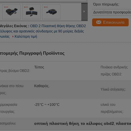
Όροι πληρωμής:
Δυνατότητα προσφοράς
Επικοινωνία
Μεγάλες Εικόνας :
OBD 2 Πλαστική θήκη θήκης OBD2
Κέλυφος και αρσενικός σύνδεσμος με 90 μοίρες δεξιάς
γωνίας
Καλύτερη τιμή
πτομερής Περιγραφή Προϊόντος
Τύπος
Πινάκια ανδρικής
τρας βύσμα OBD2:
πρίζας OBD2:
νάκια στο πίσω
Καθαρός.
Υλικό στέγασης:
ρος:
ερμοκρασία
-25°C ~ +100°C
υλικό του
ιτουργίας:
περιβλήματος:
οπτική πλαστική θήκη
το κέλυφος obd2
πλαστι
ισημαίνω:
,
,