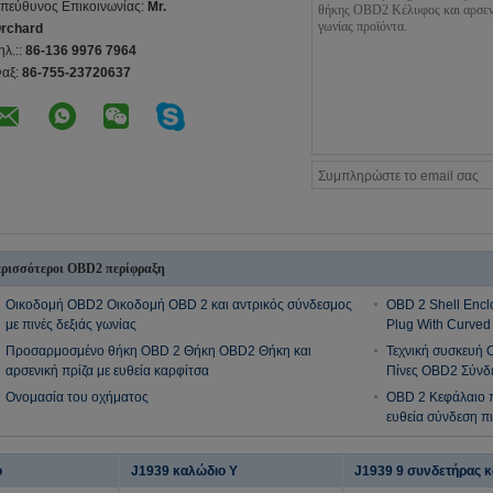
πεύθυνος Επικοινωνίας:
Mr.
rchard
ηλ.::
86-136 9976 7964
αξ:
86-755-23720637
ρισσότεροι OBD2 περίφραξη
Οικοδομή OBD2 Οικοδομή OBD 2 και αντρικός σύνδεσμος
OBD 2 Shell Encl
με πινές δεξιάς γωνίας
Plug With Curved
Προσαρμοσμένο θήκη OBD 2 Θήκη OBD2 Θήκη και
Τεχνική συσκευή 
αρσενική πρίζα με ευθεία καρφίτσα
Πίνες OBD2 Σύνδ
Ονομασία του οχήματος
OBD 2 Κεφάλαιο 
ευθεία σύνδεση πι
ο
J1939 καλώδιο Υ
J1939 9 συνδετήρας 