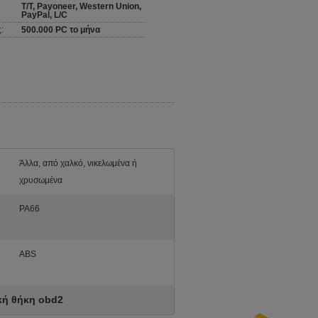
T/T, Payoneer, Western Union,
PayPal, L/C
:
500.000 PC το μήνα
Άλλα, από χαλκό, νικελωμένα ή
χρυσωμένα
PA66
ABS
κή θήκη obd2