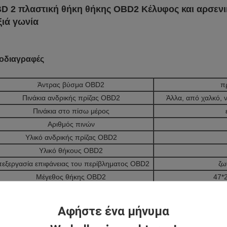
D 2 πλαστική θήκη θήκης OBD2 Κέλυφος και αρσενι
ξιά γωνία
οδιαγραφές
Άντρας βύσμα OBD2
π
Πινάκια ανδρικής πρίζας OBD2
Άλλα, από χαλκό, 
Πινάκια στο πίσω μέρος
Αριθμός πινών
Υλικό ανδρικής πρίζας OBD2
Υλικό θήκους OBD2
εξεργασία επιφάνειας του περίβληματος OBD2
ζω
Μέγεθος θήκης OBD2
47*
Αντίσταση επαφής
Τρία 
Αντίσταση μόνωσης
5M 
Αφήστε ένα μήνυμα
Θερμοκρασία λειτουργίας
-25°