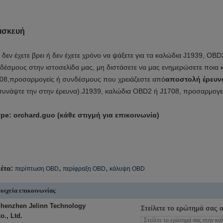
ισκευή
 δεν έχετε βρει ή δεν έχετε χρόνο να ψάξετε για τα καλώδια J1939, OB
δέσμους στην ιστοσελίδα μας, μη διστάσετε να μας ενημερώσετε ποια
08,προσαρμογείς ή συνδέσμους που χρειάζεστε από
αποστολή έρευν
συνάψτε την στην έρευνα).
J1939, καλώδια OBD2 ή J1708, προσαρμογεί
pe: orchard.guo (κάθε στιγμή για επικοινωνία)
,
,
κέτα:
περίπτωση OBD
περίφραξη OBD
κάλυψη OBD
οιχεία επικοινωνίας
henzhen Jelinn Technology
Στείλετε το ερώτημά σας 
o., Ltd.