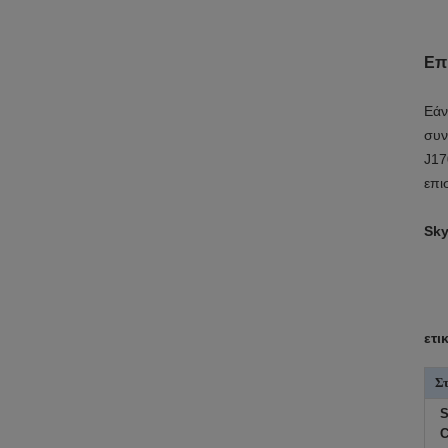
Επ
Εάν
συν
J17
επι
Sky
ετι
Στ
S
C