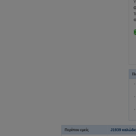
Υ
O
Τ
Φ
Πε
Περίπου εμείς
J1939 καλώδι