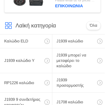
Please email us for prices MOQ:100 τεμάχια
ΕΠΙΚΟΙΝΩΝΙΑ
Λαϊκή κατηγορία
Όλα
Καλώδιο ELD
J1939 καλώδιο
J1939 μπορεί να
J1939 καλώδιο Υ
μεταφέρει το
καλώδιο
J1939
RP1226 καλώδιο
προσαρμοστής
J1939 9 συνδετήρας
J1708 καλώδιο
καρφιτσών