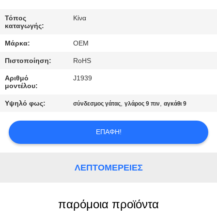
ΈΛΕΓΧΟΣ
Τόπος
Κίνα
καταγωγής:
ΜΑΣ
Μάρκα:
OEM
ΕΛΆΤΕ
Πιστοποίηση:
RoHS
ΣΕ
Αριθμό
J1939
ΕΠΑΦΉ
μοντέλου:
ΜΕ
Υψηλό φως:
,
,
σύνδεσμος γάτας
γλάρος 9 πιν
αγκάθι 9
ΖΗΤΉΣΤΕ
ΕΠΑΦΉ!
ΈΝΑ
ΑΠΌΣΠΑΣΜΑ
ΛΕΠΤΟΜΈΡΕΙΕΣ
παρόμοια προϊόντα