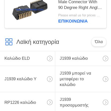
Male Connector With
90 Degree Right Angle
Pins Bent Towards the
Please email us for prices MOQ:100 pcs
Narrow Side
ΕΠΙΚΟΙΝΩΝΙΑ
Λαϊκή κατηγορία
Όλα
Καλώδιο ELD
J1939 καλώδιο
J1939 μπορεί να
J1939 καλώδιο Υ
μεταφέρει το
καλώδιο
J1939
RP1226 καλώδιο
προσαρμοστής