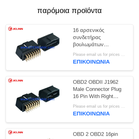
παρόμοια προϊόντα
16 αρσενικός
συνδετήρας
βουλωμάτων
καρφιτσών J1962
Please email us for prices MOQ:100 τεμ
OBD2 OBDII με τη
ΕΠΙΚΟΙΝΩΝΙΑ
σωστή γωνία 90
καρφίτσες βαθμού
OBD2 OBDII J1962
Male Connector Plug
16 Pin With Right
Angle 90 Degree Pins
Please email us for prices MOQ:100 τεμάχια
Gold Plating
ΕΠΙΚΟΙΝΩΝΙΑ
OBD 2 OBD2 16pin