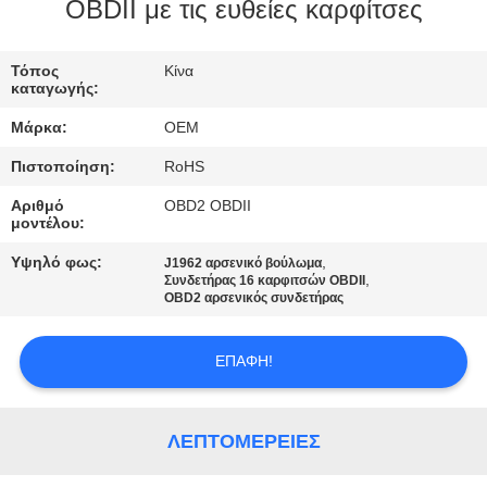
ΈΛΕΓΧΟΣ
OBDII με τις ευθείες καρφίτσες
ΜΑΣ
Τόπος
Κίνα
καταγωγής:
ΕΛΆΤΕ
Μάρκα:
OEM
ΣΕ
Πιστοποίηση:
RoHS
ΕΠΑΦΉ
Αριθμό
OBD2 OBDII
ΜΕ
μοντέλου:
Υψηλό φως:
,
J1962 αρσενικό βούλωμα
,
ΖΗΤΉΣΤΕ
Συνδετήρας 16 καρφιτσών OBDII
OBD2 αρσενικός συνδετήρας
ΈΝΑ
ΑΠΌΣΠΑΣΜΑ
ΕΠΑΦΉ!
ΛΕΠΤΟΜΈΡΕΙΕΣ